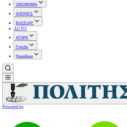
OIKONOMIA
ΑΠΟΨΕΙΣ
BUZZLIFE
AUTO
ΑΓΟΡΑ
Γηπεδο
Παραθυρο
Powered by