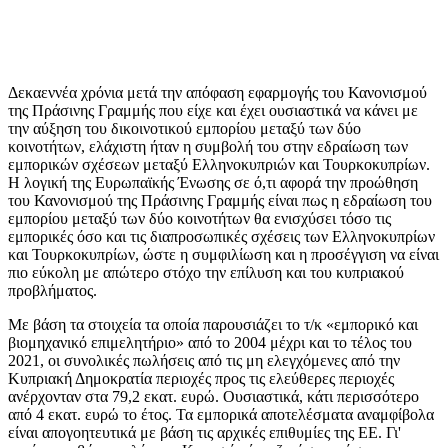
Δεκαεννέα χρόνια μετά την απόφαση εφαρμογής του Κανονισμού
της Πράσινης Γραμμής που είχε και έχει ουσιαστικά να κάνει με
την αύξηση του δικοινοτικού εμπορίου μεταξύ των δύο
κοινοτήτων, ελάχιστη ήταν η συμβολή του στην εδραίωση των
εμπορικών σχέσεων μεταξύ Ελληνοκυπριών και Τουρκοκυπρίων.
Η λογική της Ευρωπαϊκής Ένωσης σε ό,τι αφορά την προώθηση
του Κανονισμού της Πράσινης Γραμμής είναι πως η εδραίωση του
εμπορίου μεταξύ των δύο κοινοτήτων θα ενισχύσει τόσο τις
εμπορικές όσο και τις διαπροσωπικές σχέσεις των Ελληνοκυπρίων
και Τουρκοκυπρίων, ώστε η συμφιλίωση και η προσέγγιση να είναι
πιο εύκολη με απώτερο στόχο την επίλυση και του κυπριακού
προβλήματος.
Με βάση τα στοιχεία τα οποία παρουσιάζει το τ/κ «εμπορικό και
βιομηχανικό επιμελητήριο» από το 2004 μέχρι και το τέλος του
2021, οι συνολικές πωλήσεις από τις μη ελεγχόμενες από την
Κυπριακή Δημοκρατία περιοχές προς τις ελεύθερες περιοχές
ανέρχονταν στα 79,2 εκατ. ευρώ. Ουσιαστικά, κάτι περισσότερο
από 4 εκατ. ευρώ το έτος. Τα εμπορικά αποτελέσματα αναμφίβολα
είναι απογοητευτικά με βάση τις αρχικές επιθυμίες της ΕΕ. Γι'