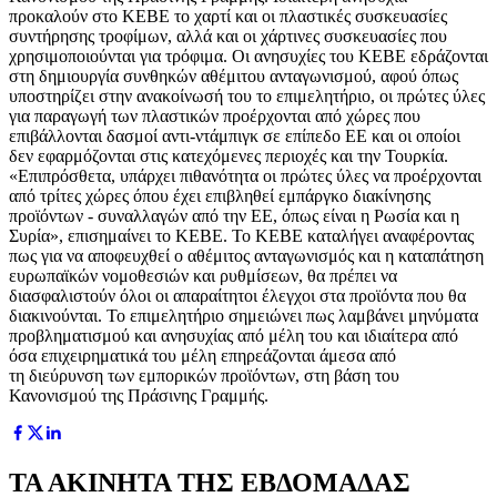
προκαλούν στο ΚΕΒΕ το χαρτί και οι πλαστικές συσκευασίες
συντήρησης τροφίμων, αλλά και οι χάρτινες συσκευασίες που
χρησιμοποιούνται για τρόφιμα. Οι ανησυχίες του ΚΕΒΕ εδράζονται
στη δημιουργία συνθηκών αθέμιτου ανταγωνισμού, αφού όπως
υποστηρίζει στην ανακοίνωσή του το επιμελητήριο, οι πρώτες ύλες
για παραγωγή των πλαστικών προέρχονται από χώρες που
επιβάλλονται δασμοί αντι-ντάμπιγκ σε επίπεδο ΕΕ και οι οποίοι
δεν εφαρμόζονται στις κατεχόμενες περιοχές και την Τουρκία.
«Επιπρόσθετα, υπάρχει πιθανότητα οι πρώτες ύλες να προέρχονται
από τρίτες χώρες όπου έχει επιβληθεί εμπάργκο διακίνησης
προϊόντων - συναλλαγών από την ΕΕ, όπως είναι η Ρωσία και η
Συρία», επισημαίνει το ΚΕΒΕ. Το ΚΕΒΕ καταλήγει αναφέροντας
πως για να αποφευχθεί ο αθέμιτος ανταγωνισμός και η καταπάτηση
ευρωπαϊκών νομοθεσιών και ρυθμίσεων, θα πρέπει να
διασφαλιστούν όλοι οι απαραίτητοι έλεγχοι στα προϊόντα που θα
διακινούνται. Το επιμελητήριο σημειώνει πως λαμβάνει μηνύματα
προβληματισμού και ανησυχίας από μέλη του και ιδιαίτερα από
όσα επιχειρηματικά του μέλη επηρεάζονται άμεσα από
τη διεύρυνση των εμπορικών προϊόντων, στη βάση του
Κανονισμού της Πράσινης Γραμμής.
ΤΑ ΑΚΙΝΗΤΑ ΤΗΣ ΕΒΔΟΜΑΔΑΣ