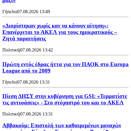
μαζί»
Γήπεδο
|
07.08.2026 13:49
«Διορίστηκαν χωρίς καν να κάνουν αίτηση»:
Επανέρχεται το ΑΚΕΛ για τους ημικρατικούς –
Ζητά παραιτήσεις
Πολιτική
|
07.08.2026 13:42
Πρώτη εντός έδρας ήττα για τον ΠΑΟΚ στο Europa
League από το 2009
Γήπεδο
|
07.08.2026 13:31
Πίεση ΔΗΣΥ στην κυβέρνηση για GSI: «Τερματίστε
τις αντιφάσεις» - Στο στόχαστρό του και το ΑΚΕΛ
Πολιτική
|
07.08.2026 13:31
Αββακούμ: Επιστολή των καθαιρεμένων μοναχών