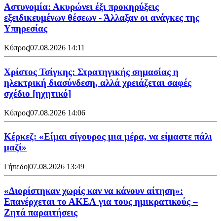
Αστυνομία: Ακυρώνει έξι προκηρύξεις
εξειδικευμένων θέσεων - Άλλαξαν οι ανάγκες της
Υπηρεσίας
Κύπρος
|
07.08.2026 14:11
Χρίστος Τσίγκης: Στρατηγικής σημασίας η
ηλεκτρική διασύνδεση, αλλά χρειάζεται σαφές
σχέδιο [ηχητικό]
Κύπρος
|
07.08.2026 14:06
Κέρκεζ: «Είμαι σίγουρος μια μέρα, να είμαστε πάλι
μαζί»
Γήπεδο
|
07.08.2026 13:49
«Διορίστηκαν χωρίς καν να κάνουν αίτηση»:
Επανέρχεται το ΑΚΕΛ για τους ημικρατικούς –
Ζητά παραιτήσεις