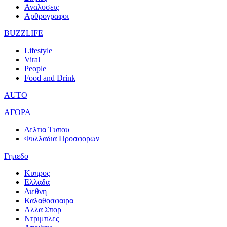
Αναλυσεις
Αρθρογραφοι
BUZZLIFE
Lifestyle
Viral
People
Food and Drink
AUTO
ΑΓΟΡΑ
Δελτια Τυπου
Φυλλαδια Προσφορων
Γηπεδο
Κυπρος
Ελλαδα
Διεθνη
Καλαθοσφαιρα
Αλλα Σπορ
Ντριμπλες