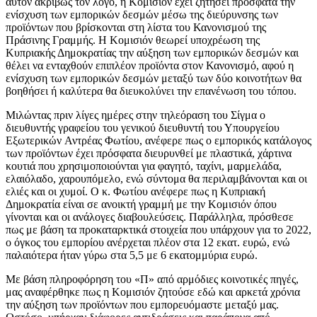
αυτόν ακριβώς τον λόγο, η Κομισιόν έχει ζητήσει πρόσφατα την
ενίσχυση των εμπορικών δεσμών μέσω της διεύρυνσης των
προϊόντων που βρίσκονται στη λίστα του Κανονισμού της
Πράσινης Γραμμής. Η Κομισιόν θεωρεί υποχρέωση της
Κυπριακής Δημοκρατίας την αύξηση των εμπορικών δεσμών και
θέλει να ενταχθούν επιπλέον προϊόντα στον Κανονισμό, αφού η
ενίσχυση των εμπορικών δεσμών μεταξύ των δύο κοινοτήτων θα
βοηθήσει ή καλύτερα θα διευκολύνει την επανένωση του τόπου.
Μιλώντας πριν λίγες ημέρες στην τηλεόραση του Σίγμα ο
διευθυντής γραφείου του γενικού διευθυντή του Υπουργείου
Εξωτερικών Αντρέας Φωτίου, ανέφερε πως ο εμπορικός κατάλογος
των προϊόντων έχει πρόσφατα διευρυνθεί με πλαστικά, χάρτινα
κουτιά που χρησιμοποιούνται για φαγητό, ταχίνι, μαρμελάδα,
ελαιόλαδο, χαρουπόμελο, ενώ σύντομα θα περιλαμβάνονται και οι
ελιές και οι χυμοί. Ο κ. Φωτίου ανέφερε πως η Κυπριακή
Δημοκρατία είναι σε ανοικτή γραμμή με την Κομισιόν όπου
γίνονται και οι ανάλογες διαβουλεύσεις. Παράλληλα, πρόσθεσε
πως με βάση τα προκαταρκτικά στοιχεία που υπάρχουν για το 2022,
ο όγκος του εμπορίου ανέρχεται πλέον στα 12 εκατ. ευρώ, ενώ
παλαιότερα ήταν γύρω στα 5,5 με 6 εκατομμύρια ευρώ.
Με βάση πληροφόρηση του «Π» από αρμόδιες κοινοτικές πηγές,
μας αναφέρθηκε πως η Κομισιόν ζητούσε εδώ και αρκετά χρόνια
την αύξηση των προϊόντων που εμπορευόμαστε μεταξύ μας.