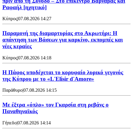
πριν από τη Σύνοδο – Στο επίκεντρο Βαρνάβας και
Ραφαήλ [ηχητικό]
Κύπρος
|
07.08.2026 14:27
Παραμονή της διαμαρτυρίας στο Ακρωτήρι: Η
απάντηση των Βάσεων για καρκίνο, εκπομπές και
νέες κεραίες
Κύπρος
|
07.08.2026 14:18
Η Πάφος υποδέχεται το κορυφαίο λυρικό γεγονός
της Κύπρου με το «L'Elisir d'Amore»
Παράθυρο
|
07.08.2026 14:15
Mε έξτρα «όπλο» τον Γκαρσία στη ρεβάνς ο
Παναθηναϊκός
Γήπεδο
|
07.08.2026 14:14