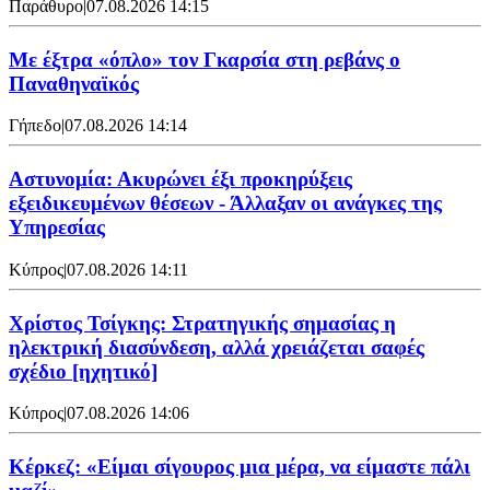
Παράθυρο
|
07.08.2026 14:15
Mε έξτρα «όπλο» τον Γκαρσία στη ρεβάνς ο
Παναθηναϊκός
Γήπεδο
|
07.08.2026 14:14
Αστυνομία: Ακυρώνει έξι προκηρύξεις
εξειδικευμένων θέσεων - Άλλαξαν οι ανάγκες της
Υπηρεσίας
Κύπρος
|
07.08.2026 14:11
Χρίστος Τσίγκης: Στρατηγικής σημασίας η
ηλεκτρική διασύνδεση, αλλά χρειάζεται σαφές
σχέδιο [ηχητικό]
Κύπρος
|
07.08.2026 14:06
Κέρκεζ: «Είμαι σίγουρος μια μέρα, να είμαστε πάλι