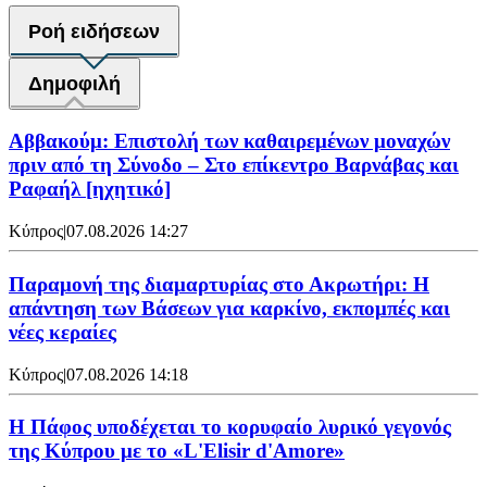
Ροή ειδήσεων
Δημοφιλή
Αββακούμ: Επιστολή των καθαιρεμένων μοναχών
πριν από τη Σύνοδο – Στο επίκεντρο Βαρνάβας και
Ραφαήλ [ηχητικό]
Κύπρος
|
07.08.2026 14:27
Παραμονή της διαμαρτυρίας στο Ακρωτήρι: Η
απάντηση των Βάσεων για καρκίνο, εκπομπές και
νέες κεραίες
Κύπρος
|
07.08.2026 14:18
Η Πάφος υποδέχεται το κορυφαίο λυρικό γεγονός
της Κύπρου με το «L'Elisir d'Amore»