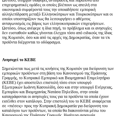
Ωστόσο, υπήρχαν διάφορες αντιδράσεις και παράπονα από
επιχειρηματικές ομάδες οι οποίες βλέπουν ως απειλή στα
οικονομικά συμφέροντά τους την οποιαδήποτε εμπορική
αλληλεπίδραση μεταξύ Ελληνοκύπριων και Τουρκοκύπριων και οι
οποίοι υποστηρίζουν πως θα λειτουργήσει ο αθέμιτος
ανταγωνισμός εις βάρος των ελληνοκυπριακών επιχειρήσεων.
Ωστόσο, όπως ανέφερε η ίδια πηγή, το πρόβλημα και οι ανησυχίες
δεν ευσταθούν καθώς γίνονται έλεγχοι τόσο από ειδικούς της ίδιας
της Κομισιόν, όσο και από τις αρχές της Δημοκρατίας, όταν τα τ/κ
προϊόντα διέρχονται το οδόφραγμα.
Ανησυχεί το ΚΕΒΕ
Σημειώνεται πως μετά τις κινήσεις της Κομισιόν για διεύρυνση των
εμπορικών προϊόντων στη βάση του Κανονισμού της Πράσινης
Γραμμής, το Κυπριακό Εμπορικό και Βιομηχανικό Επιμελητήριο
(ΚΕΒΕ) έχει αποστείλει επιστολή τόσο στον υπουργό
Εξωτερικών Ιωάννη Κασουλίδη, όσο και στην υπουργό Ενέργειας,
Εμπορίου και Βιομηχανίας Νατάσα Πηλείδου, στην οποία
καταγράφονται οι ανησυχίες τους για τα προϊόντα τα οποία έχουν
εισέλθει στον κατάλογο. Στην επιστολή του το ΚΕΒΕ αναφέρεται
σε «πιέσεις» προς την Κυπριακή Δημοκρατία για διεύρυνση του
καταλόγου των προϊόντων, τα οποία θα διακινούνται μέσω του
Κανονισμού της Πράσινης Γραμμής. Ιδιαίτερη ανησυχία