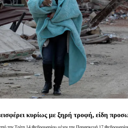
εισφέρει κυρίως με ξηρή τροφή, είδη προσωπ
πό την Τρίτη 14 Φεβρουαρίου μέχρι την Παρασκευή 17 Φεβρουαρίου 20