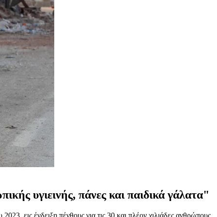
ικής υγιεινής, πάνες και παιδικά γάλατα"
23, εις ένδειξη πένθους για τις 30 και πλέον χιλιάδες ανθρώπους