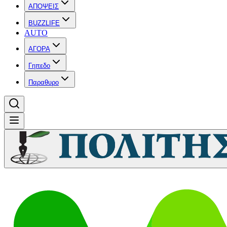
ΑΠΟΨΕΙΣ
BUZZLIFE
AUTO
ΑΓΟΡΑ
Γηπεδο
Παραθυρο