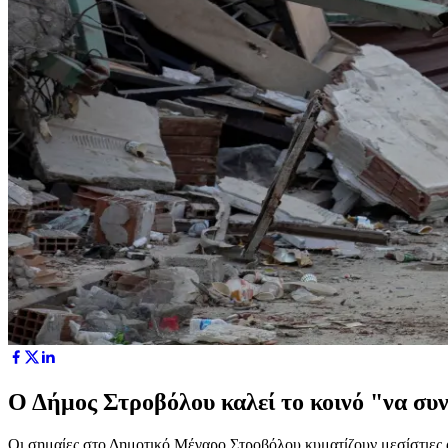
Ο Δήμος Στροβόλου καλεί το κοινό "να συν
Οι σημαίες στο Δημοτικό Μέγαρο Στροβόλου κυματίζουν μεσίστιες α