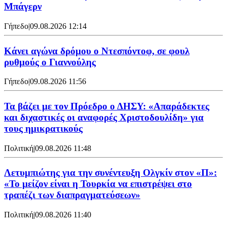
Μπάγερν
Γήπεδο
|
09.08.2026 12:14
Kάνει αγώνα δρόμου ο Ντεσπόντοφ, σε φουλ
ρυθμούς ο Γιαννούλης
Γήπεδο
|
09.08.2026 11:56
Τα βάζει με τον Πρόεδρο ο ΔΗΣΥ: «Απαράδεκτες
και διχαστικές οι αναφορές Χριστοδουλίδη» για
τους ημικρατικούς
Πολιτική
|
09.08.2026 11:48
Λετυμπιώτης για την συνέντευξη Ολγκίν στον «Π»:
«Το μείζον είναι η Τουρκία να επιστρέψει στο
τραπέζι των διαπραγματεύσεων»
Πολιτική
|
09.08.2026 11:40