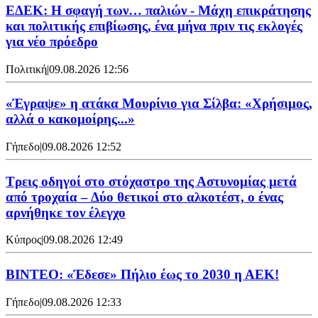
ΕΔΕΚ: Η σφαγή των… παλιών - Μάχη επικράτησης
και πολιτικής επιβίωσης, ένα μήνα πριν τις εκλογές
για νέο πρόεδρο
Πολιτική
|
09.08.2026 12:56
«Έγραψε» η ατάκα Μουρίνιο για Σίλβα: «Χρήσιμος,
αλλά ο κακομοίρης...»
Γήπεδο
|
09.08.2026 12:52
Τρεις οδηγοί στο στόχαστρο της Αστυνομίας μετά
από τροχαία – Δύο θετικοί στο αλκοτέστ, ο ένας
αρνήθηκε τον έλεγχο
Κύπρος
|
09.08.2026 12:49
ΒΙΝΤΕΟ: «Έδεσε» Πήλιο έως το 2030 η ΑΕΚ!
Γήπεδο
|
09.08.2026 12:33