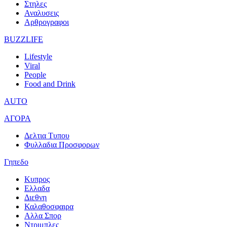
Στηλες
Αναλυσεις
Αρθρογραφοι
BUZZLIFE
Lifestyle
Viral
People
Food and Drink
AUTO
ΑΓΟΡΑ
Δελτια Τυπου
Φυλλαδια Προσφορων
Γηπεδο
Κυπρος
Ελλαδα
Διεθνη
Καλαθοσφαιρα
Αλλα Σπορ
Ντριμπλες