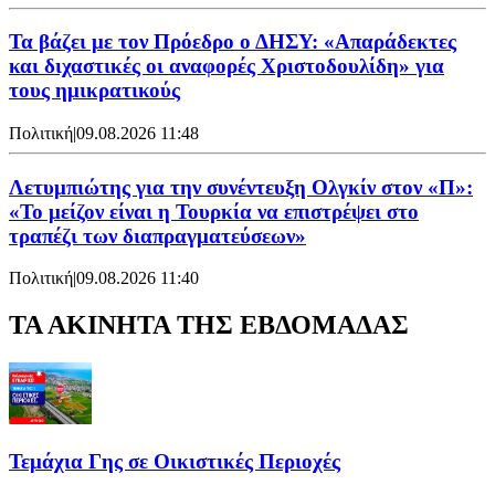
Τα βάζει με τον Πρόεδρο ο ΔΗΣΥ: «Απαράδεκτες
και διχαστικές οι αναφορές Χριστοδουλίδη» για
τους ημικρατικούς
Πολιτική
|
09.08.2026 11:48
Λετυμπιώτης για την συνέντευξη Ολγκίν στον «Π»:
«Το μείζον είναι η Τουρκία να επιστρέψει στο
τραπέζι των διαπραγματεύσεων»
Πολιτική
|
09.08.2026 11:40
ΤΑ ΑΚΙΝΗΤΑ ΤΗΣ ΕΒΔΟΜΑΔΑΣ
Τεμάχια Γης σε Οικιστικές Περιοχές