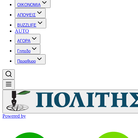
OIKONOMIA
ΑΠΟΨΕΙΣ
BUZZLIFE
AUTO
ΑΓΟΡΑ
Γηπεδο
Παραθυρο
Powered by