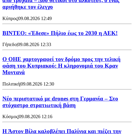
από τροχαία – Δύο θετικοί στο αλκοτέστ, ο ένας
αρνήθηκε τον έλεγχο
Κύπρος
|
09.08.2026 12:49
ΒΙΝΤΕΟ: «Έδεσε» Πήλιο έως το 2030 η ΑΕΚ!
Γήπεδο
|
09.08.2026 12:33
Ο ΟΗΕ χαρτογραφεί τον δρόμο προς την τελική
φάση του Κυπριακού: Η κληρονομιά του Κραν
Μοντανά
Πολιτική
|
09.08.2026 12:30
Νέο περιστατικό με drones στη Γερμανία – Στο
στόχαστρο στρατιωτική βάση
Κόσμος
|
09.08.2026 12:16
Η Άστον Βίλα καλοβλέπει Παλίνια και πιέζει την