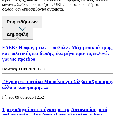
κανόνες. Σχόλια που περιέχουν URL / links σε οποιαδήποτε
σελίδα, δεν δημοσιεύονται αυτόματα.
Ροή ειδήσεων
Δημοφιλή
ΕΔΕΚ: Η σφαγή των… παλιών - Μάχη επικράτησης
και πολιτικής επιβίωσης, ένα μήνα πριν τις εκλογές
για νέο πρόεδρο
Πολιτική
|
09.08.2026 12:56
«Έγραψε» η ατάκα Μουρίνιο για Σίλβα: «Χρήσιμος,
αλλά ο κακομοίρης...»
Γήπεδο
|
09.08.2026 12:52
Τρεις οδηγοί στο στόχαστρο της Αστυνομίας μετά