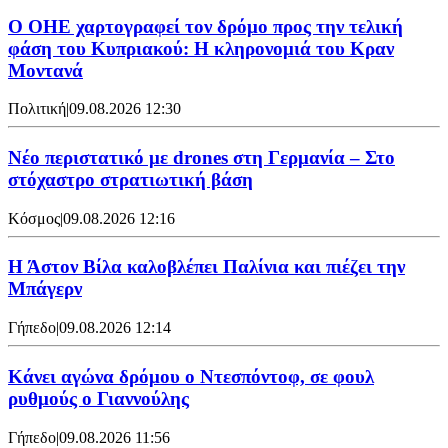
Ο ΟΗΕ χαρτογραφεί τον δρόμο προς την τελική
φάση του Κυπριακού: Η κληρονομιά του Κραν
Μοντανά
Πολιτική
|
09.08.2026 12:30
Νέο περιστατικό με drones στη Γερμανία – Στο
στόχαστρο στρατιωτική βάση
Κόσμος
|
09.08.2026 12:16
Η Άστον Βίλα καλοβλέπει Παλίνια και πιέζει την
Μπάγερν
Γήπεδο
|
09.08.2026 12:14
Kάνει αγώνα δρόμου ο Ντεσπόντοφ, σε φουλ
ρυθμούς ο Γιαννούλης
Γήπεδο
|
09.08.2026 11:56