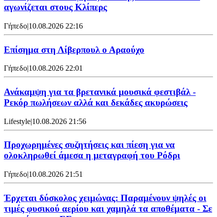
αγωνίζεται στους Κλίπερς
Γήπεδο
|
10.08.2026 22:16
Επίσημα στη Λίβερπουλ ο Αραούχο
Γήπεδο
|
10.08.2026 22:01
Ανάκαμψη για τα βρετανικά μουσικά φεστιβάλ -
Ρεκόρ πωλήσεων αλλά και δεκάδες ακυρώσεις
Lifestyle
|
10.08.2026 21:56
Προχωρημένες συζητήσεις και πίεση για να
ολοκληρωθεί άμεσα η μεταγραφή του Ρόδρι
Γήπεδο
|
10.08.2026 21:51
Έρχεται δύσκολος χειμώνας: Παραμένουν ψηλές οι
τιμές φυσικού αερίου και χαμηλά τα αποθέματα - Σε