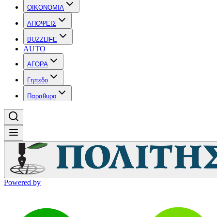
OIKONOMIA
ΑΠΟΨΕΙΣ
BUZZLIFE
AUTO
ΑΓΟΡΑ
Γηπεδο
Παραθυρο
Powered by