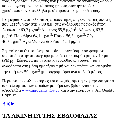
τους εργοδοτούμενους τους που βρίσκονται σε ανοικτούς χώρους
και οι εργαζόμενοι σε τέτοιους χώρους συστήνεται όπως
χρησιμοποιούν κατάλληλα μέσα προσωπικής προστασίας.
Ενημερωτικά, οι τελευταίες ωριαίες τιμές συγκέντρωσης σκόνης
που μετρήθηκαν στις 7:00 π.μ. στις ακόλουθες περιοχές ήταν:
3,
3,
Λευκωσία 69,2 μg/m
Λεμεσός 65,8 μg/m
Λάρνακα, 63,5
3,
3,
3,
μg/m
Παραλίμνι 64,1 μg/m
Πάφος 56,3 μg/m
Ζύγι
3
3
46,7 μg/m
Αγία Μαρίνα Ξυλιάτου 42,4 μg/m
Σημειώνεται ότι «σκόνη» σημαίνει εισπνεύσιμα αιωρούμενα
σωματίδια στην ατμόσφαιρα με διάμετρο μικρότερη των 10 μm
(PM
). Σύμφωνα με τη σχετική νομοθεσία η οριακή τιμή
10
αναφέρεται στη μέση ημερήσια τιμή και δεν πρέπει να υπερβαίνει
3
την τιμή των 50 μg/m
(μικρογραμμάρια ανά κυβικό μέτρο).
Περισσότερες πληροφορίες και συνεχής, άμεση ενημέρωση για τα
αποτελέσματα των ωριαίων μετρήσεων, βρίσκονται στην
ιστοσελίδα
www.airquality.gov.cy
και στην εφαρμογή ''Air Quality
Cyprus''.
ΤΑ ΑΚΙΝΗΤΑ ΤΗΣ ΕΒΔΟΜΑΔΑΣ