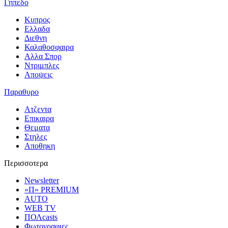
Γηπεδο
Κυπρος
Ελλαδα
Διεθνη
Καλαθοσφαιρα
Αλλα Σπορ
Ντριμπλες
Αποψεις
Παραθυρο
Ατζεντα
Επικαιρα
Θεματα
Στηλες
Αποθηκη
Περισσοτερα
Newsletter
«Π» PREMIUM
AUTO
WEB TV
ΠΟΛcasts
Φωτογραφιες