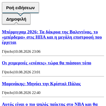
Ροή ειδήσεων
Δημοφιλή
Μπέρμιγχαμ 2026: Τα δάκρυα της Βαλεντίνας, το
«μπέρδεμα» στις ΗΠΑ και η μεγάλη επιστροφή που
έρχεται
Γήπεδο
|
10.08.2026 23:06
Οι χειμερινές «ενέσεις» τώρα θα πιάσουν τόπο
Γήπεδο
|
10.08.2026 23:01
Μαρινάκης: Μηνύει την Κρίσταλ Πάλας
Γήπεδο
|
10.08.2026 22:40
Αυτός είναι ο πιο ψηλός παίκτης στο NBA και θα