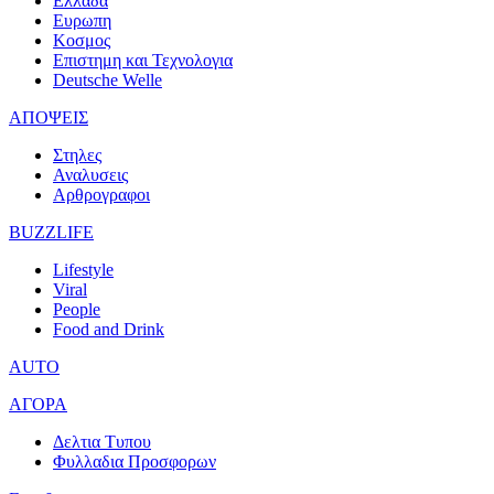
Ελλαδα
Ευρωπη
Κοσμος
Επιστημη και Τεχνολογια
Deutsche Welle
ΑΠΟΨΕΙΣ
Στηλες
Αναλυσεις
Αρθρογραφοι
BUZZLIFE
Lifestyle
Viral
People
Food and Drink
AUTO
ΑΓΟΡΑ
Δελτια Τυπου
Φυλλαδια Προσφορων