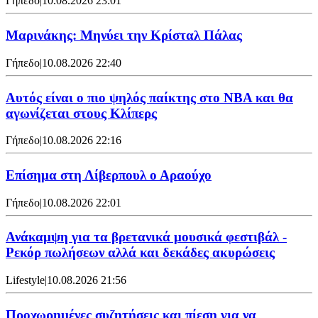
Γήπεδο
|
10.08.2026 23:01
Μαρινάκης: Μηνύει την Κρίσταλ Πάλας
Γήπεδο
|
10.08.2026 22:40
Αυτός είναι ο πιο ψηλός παίκτης στο NBA και θα
αγωνίζεται στους Κλίπερς
Γήπεδο
|
10.08.2026 22:16
Επίσημα στη Λίβερπουλ ο Αραούχο
Γήπεδο
|
10.08.2026 22:01
Ανάκαμψη για τα βρετανικά μουσικά φεστιβάλ -
Ρεκόρ πωλήσεων αλλά και δεκάδες ακυρώσεις
Lifestyle
|
10.08.2026 21:56
Προχωρημένες συζητήσεις και πίεση για να