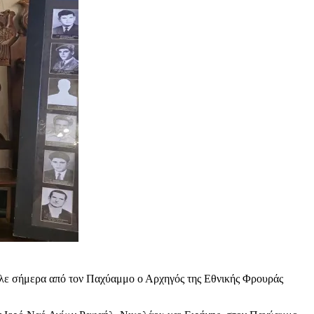
τειλε σήμερα από τον Παχύαμμο ο Αρχηγός της Εθνικής Φρουράς