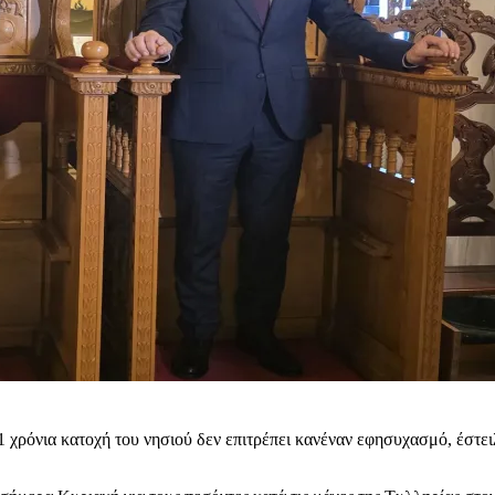
61 χρόνια κατοχή του νησιού δεν επιτρέπει κανέναν εφησυχασμό, έσ