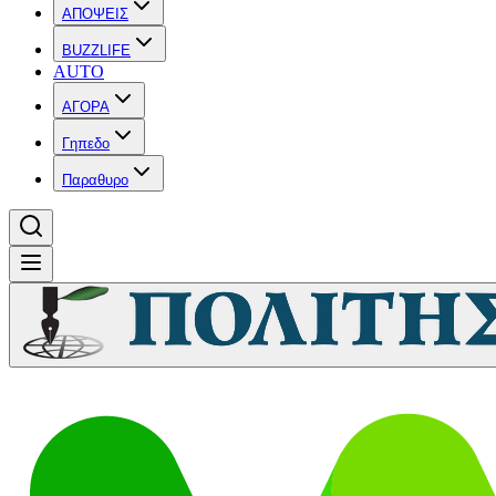
ΑΠΟΨΕΙΣ
BUZZLIFE
AUTO
ΑΓΟΡΑ
Γηπεδο
Παραθυρο