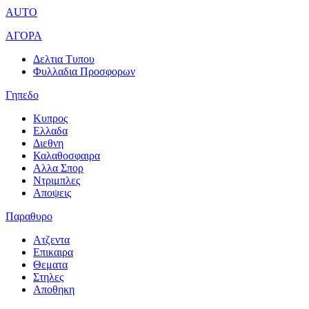
AUTO
ΑΓΟΡΑ
Δελτια Τυπου
Φυλλαδια Προσφορων
Γηπεδο
Κυπρος
Ελλαδα
Διεθνη
Καλαθοσφαιρα
Αλλα Σπορ
Ντριμπλες
Αποψεις
Παραθυρο
Ατζεντα
Επικαιρα
Θεματα
Στηλες
Αποθηκη