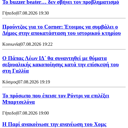
Το buzzer beater… δεν σβήνει τoν προβληματισμό
Γήπεδο
|
07.08.2026 19:30
Προύντζος για το Corner: Έτοιμος να συμβάλει ο
Δήμος στην αποκατάσταση του ιστορικού κτηρίου
Κοινωνία
|
07.08.2026 19:22
Ο Πάπας Λέων ΙΔ΄ θα συναντηθεί με θύματα
σεξουαλικής κακοποίησης κατά την επίσκεψή του
στη Γαλλία
Κόσμος
|
07.08.2026 19:19
Το πρόσωπο που έπεισε τον Ρόντρι να επιλέξει
Μπαρτσελόνα
Γήπεδο
|
07.08.2026 19:00
Η Παρί ανακοίνωσε την ανανέωση του Χομς