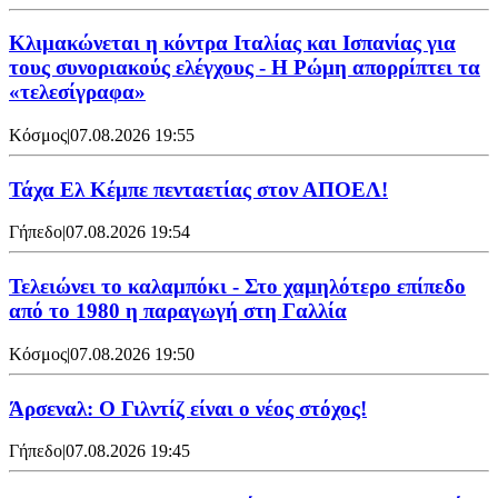
Κλιμακώνεται η κόντρα Ιταλίας και Ισπανίας για
τους συνοριακούς ελέγχους - Η Ρώμη απορρίπτει τα
«τελεσίγραφα»
Κόσμος
|
07.08.2026 19:55
Τάχα Ελ Κέμπε πενταετίας στον ΑΠΟΕΛ!
Γήπεδο
|
07.08.2026 19:54
Τελειώνει το καλαμπόκι - Στο χαμηλότερο επίπεδο
από το 1980 η παραγωγή στη Γαλλία
Κόσμος
|
07.08.2026 19:50
Άρσεναλ: Ο Γιλντίζ είναι ο νέος στόχος!
Γήπεδο
|
07.08.2026 19:45