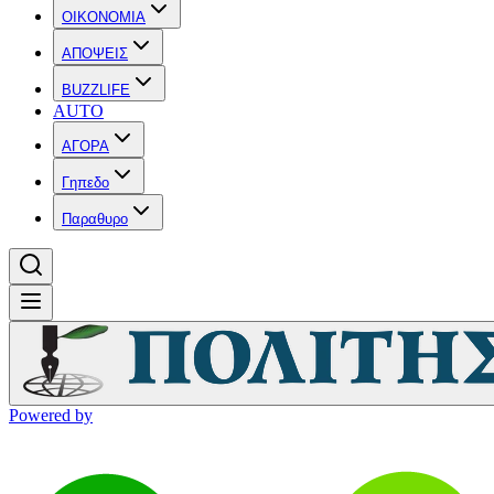
OIKONOMIA
ΑΠΟΨΕΙΣ
BUZZLIFE
AUTO
ΑΓΟΡΑ
Γηπεδο
Παραθυρο
Powered by