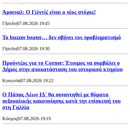
Άρσεναλ: Ο Γιλντίζ είναι ο νέος στόχος!
Γήπεδο
|
07.08.2026 19:45
Το buzzer beater… δεν σβήνει τoν προβληματισμό
Γήπεδο
|
07.08.2026 19:30
Προύντζος για το Corner: Έτοιμος να συμβάλει ο
Δήμος στην αποκατάσταση του ιστορικού κτηρίου
Κοινωνία
|
07.08.2026 19:22
Ο Πάπας Λέων ΙΔ΄ θα συναντηθεί με θύματα
σεξουαλικής κακοποίησης κατά την επίσκεψή του
στη Γαλλία
Κόσμος
|
07.08.2026 19:19