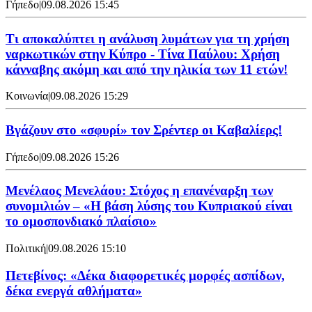
Γήπεδο
|
09.08.2026 15:45
Τι αποκαλύπτει η ανάλυση λυμάτων για τη χρήση
ναρκωτικών στην Κύπρο - Τίνα Παύλου: Χρήση
κάνναβης ακόμη και από την ηλικία των 11 ετών!
Κοινωνία
|
09.08.2026 15:29
Bγάζουν στο «σφυρί» τον Σρέντερ οι Καβαλίερς!
Γήπεδο
|
09.08.2026 15:26
Μενέλαος Μενελάου: Στόχος η επανέναρξη των
συνομιλιών – «Η βάση λύσης του Κυπριακού είναι
το ομοσπονδιακό πλαίσιο»
Πολιτική
|
09.08.2026 15:10
Πετεβίνος: «Δέκα διαφορετικές μορφές ασπίδων,
δέκα ενεργά αθλήματα»