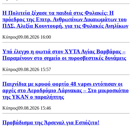
Η Πολιτεία ξέχασε τα παιδιά στις Φυλακές: Η
πρόεδρος της Επιτρ. Ανθρωπίνων Δικαιωμάτων του
ΠΔΣ, Αλεξία Κουντουρή, για τις Φυλακές Ανηλίκων
Κύπρος
|
09.08.2026 16:00
Υπό έλεγχο η φωτιά στον ΧΥΤΑ Αγίας Βαρβάρας –
Παραμένουν στο σημείο οι πυροσβεστικές δυνάμεις
Κύπρος
|
09.08.2026 15:57
Παιχνίδια με κρυφό φορτίο 48 vapes εντόπισαν οι
αρχές στο Αεροδρόμιο Λάρνακας – Στο μικροσκόπιο
της ΥΚΑΝ ο παραλήπτης
Κύπρος
|
09.08.2026 15:46
Προβάδισμα της Άρσεναλ για Εσπόζιτο!