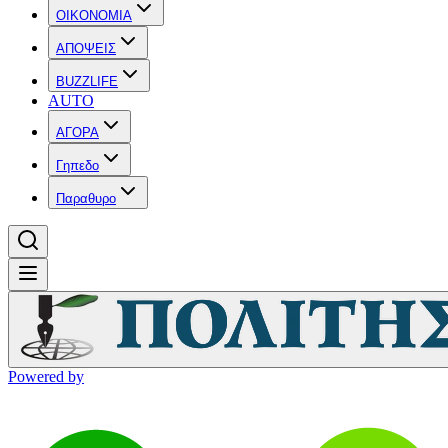
OIKONOMIA
ΑΠΟΨΕΙΣ
BUZZLIFE
AUTO
ΑΓΟΡΑ
Γηπεδο
Παραθυρο
Powered by