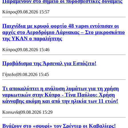
Παραμένουν στο σημείο οι πυροσβεστικές δυνάμεις
Κύπρος
|
09.08.2026 15:57
Παιχνίδια με κρυφό φορτίο 48 vapes εντόπισαν οι
αρχές στο Αεροδρόμιο Λάρνακας – Στο μικροσκόπιο
της ΥΚΑΝ ο παραλήπτης
Κύπρος
|
09.08.2026 15:46
Προβάδισμα της Άρσεναλ για Εσπόζιτο!
Γήπεδο
|
09.08.2026 15:45
Τι αποκαλύπτει η ανάλυση λυμάτων για τη χρήση
ναρκωτικών στην Κύπρο - Τίνα Παύλου: Χρήση
κάνναβης ακόμη και από την ηλικία των 11 ετών!
Κοινωνία
|
09.08.2026 15:29
Bγάζουν στο «σφυρί» τον Σρέντερ οι Καβαλίερς!