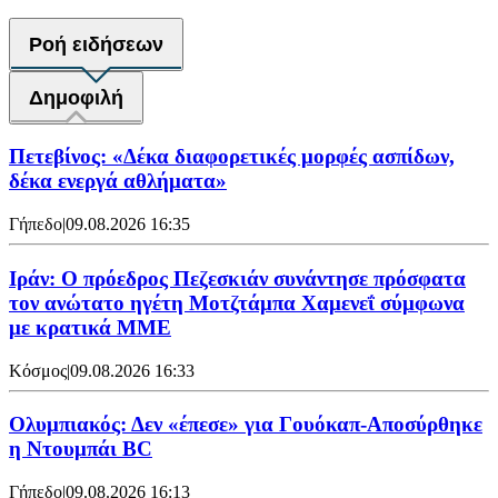
Ροή ειδήσεων
Δημοφιλή
Πετεβίνος: «Δέκα διαφορετικές μορφές ασπίδων,
δέκα ενεργά αθλήματα»
Γήπεδο
|
09.08.2026 16:35
Ιράν: Ο πρόεδρος Πεζεσκιάν συνάντησε πρόσφατα
τον ανώτατο ηγέτη Μοτζτάμπα Χαμενεΐ σύμφωνα
με κρατικά ΜΜΕ
Κόσμος
|
09.08.2026 16:33
Ολυμπιακός: Δεν «έπεσε» για Γουόκαπ-Αποσύρθηκε
η Ντουμπάι BC
Γήπεδο
|
09.08.2026 16:13