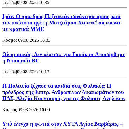
Γήπεδο
|
09.08.2026 16:35
Ιράν: Ο πρόεδρος Πεζεσκιάν συνάντησε πρόσφατα
τον ανώτατο ηγέτη Μοτζτάμπα Χαμενεΐ σύμφωνα
με κρατικά ΜΜΕ
Κόσμος
|
09.08.2026 16:33
Ολυμπιακός: Δεν «έπεσε» για Γουόκαπ-Αποσύρθηκε
η Ντουμπάι BC
Γήπεδο
|
09.08.2026 16:13
Η Πολιτεία ξέχασε τα παιδιά στις Φυλακές: Η
πρόεδρος της Επιτρ. Ανθρωπίνων Δικαιωμάτων του
ΠΔΣ, Αλεξία Κουντουρή, για τις Φυλακές Ανηλίκων
Κύπρος
|
09.08.2026 16:00
Υπό έλεγχο η φωτιά στον ΧΥΤΑ Αγίας Βαρβάρας –