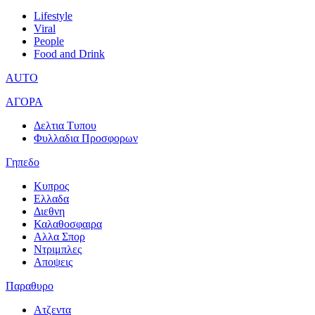
Lifestyle
Viral
People
Food and Drink
AUTO
ΑΓΟΡΑ
Δελτια Τυπου
Φυλλαδια Προσφορων
Γηπεδο
Κυπρος
Ελλαδα
Διεθνη
Καλαθοσφαιρα
Αλλα Σπορ
Ντριμπλες
Αποψεις
Παραθυρο
Ατζεντα