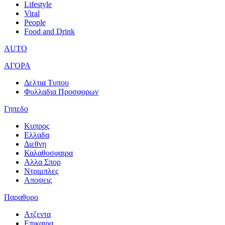
Lifestyle
Viral
People
Food and Drink
AUTO
ΑΓΟΡΑ
Δελτια Τυπου
Φυλλαδια Προσφορων
Γηπεδο
Κυπρος
Ελλαδα
Διεθνη
Καλαθοσφαιρα
Αλλα Σπορ
Ντριμπλες
Αποψεις
Παραθυρο
Ατζεντα
Επικαιρα