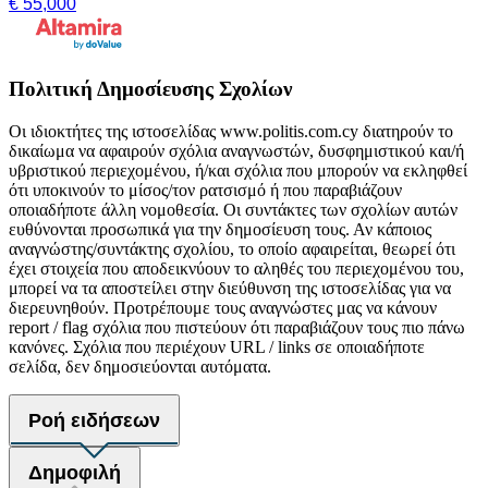
€ 55,000
Πολιτική Δημοσίευσης Σχολίων
Οι ιδιοκτήτες της ιστοσελίδας www.politis.com.cy διατηρούν το
δικαίωμα να αφαιρούν σχόλια αναγνωστών, δυσφημιστικού και/ή
υβριστικού περιεχομένου, ή/και σχόλια που μπορούν να εκληφθεί
ότι υποκινούν το μίσος/τον ρατσισμό ή που παραβιάζουν
οποιαδήποτε άλλη νομοθεσία. Οι συντάκτες των σχολίων αυτών
ευθύνονται προσωπικά για την δημοσίευση τους. Αν κάποιος
αναγνώστης/συντάκτης σχολίου, το οποίο αφαιρείται, θεωρεί ότι
έχει στοιχεία που αποδεικνύουν το αληθές του περιεχομένου του,
μπορεί να τα αποστείλει στην διεύθυνση της ιστοσελίδας για να
διερευνηθούν. Προτρέπουμε τους αναγνώστες μας να κάνουν
report / flag σχόλια που πιστεύουν ότι παραβιάζουν τους πιο πάνω
κανόνες. Σχόλια που περιέχουν URL / links σε οποιαδήποτε
σελίδα, δεν δημοσιεύονται αυτόματα.
Ροή ειδήσεων
Δημοφιλή