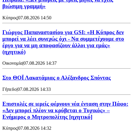
βιώσιμη γραμμή»
Κύπρος
|
07.08.2026 14:50
Γιώργος Παπαναστασίου για GSI: «Η Κύπρος δεν
μπορεί να λέει συνεχώς όχι - Να συμμετέχουμε στο
έργο για να μη αποφασίζουν άλλοι για εμάς»
(ηχητικό)
Οικονομία
|
07.08.2026 14:37
Στο ΘΟΪ Λακατάμιας ο Αλέξανδρος Σπόντας
Γήπεδο
|
07.08.2026 14:33
Επιστολές σε ιερείς φέρνουν νέα ένταση στην Πάφο:
«Δεν μπορεί πλέον να κρύβεται ο Τυχικός» –
Ενήμερος ο Μητροπολίτης [ηχητικό]
Κύπρος
|
07.08.2026 14:32