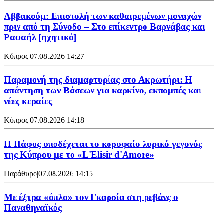
Αββακούμ: Επιστολή των καθαιρεμένων μοναχών
πριν από τη Σύνοδο – Στο επίκεντρο Βαρνάβας και
Ραφαήλ [ηχητικό]
Κύπρος
|
07.08.2026 14:27
Παραμονή της διαμαρτυρίας στο Ακρωτήρι: Η
απάντηση των Βάσεων για καρκίνο, εκπομπές και
νέες κεραίες
Κύπρος
|
07.08.2026 14:18
Η Πάφος υποδέχεται το κορυφαίο λυρικό γεγονός
της Κύπρου με το «L'Elisir d'Amore»
Παράθυρο
|
07.08.2026 14:15
Mε έξτρα «όπλο» τον Γκαρσία στη ρεβάνς ο
Παναθηναϊκός