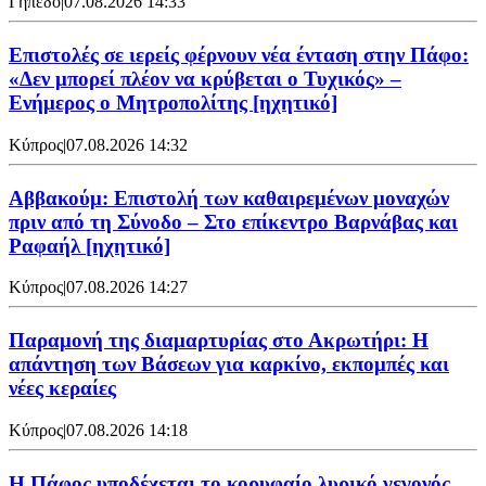
Γήπεδο
|
07.08.2026 14:33
Επιστολές σε ιερείς φέρνουν νέα ένταση στην Πάφο:
«Δεν μπορεί πλέον να κρύβεται ο Τυχικός» –
Ενήμερος ο Μητροπολίτης [ηχητικό]
Κύπρος
|
07.08.2026 14:32
Αββακούμ: Επιστολή των καθαιρεμένων μοναχών
πριν από τη Σύνοδο – Στο επίκεντρο Βαρνάβας και
Ραφαήλ [ηχητικό]
Κύπρος
|
07.08.2026 14:27
Παραμονή της διαμαρτυρίας στο Ακρωτήρι: Η
απάντηση των Βάσεων για καρκίνο, εκπομπές και
νέες κεραίες
Κύπρος
|
07.08.2026 14:18
Η Πάφος υποδέχεται το κορυφαίο λυρικό γεγονός