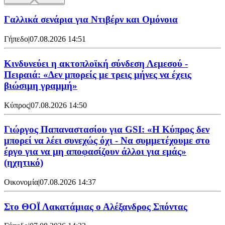
Γαλλικά σενάρια για Ντιβέρν και Ομόνοια
Γήπεδο
|
07.08.2026 14:51
Κινδυνεύει η ακτοπλοϊκή σύνδεση Λεμεσού -
Πειραιά: «Δεν μπορείς με τρεις μήνες να έχεις
βιώσιμη γραμμή»
Κύπρος
|
07.08.2026 14:50
Γιώργος Παπαναστασίου για GSI: «Η Κύπρος δεν
μπορεί να λέει συνεχώς όχι - Να συμμετέχουμε στο
έργο για να μη αποφασίζουν άλλοι για εμάς»
(ηχητικό)
Οικονομία
|
07.08.2026 14:37
Στο ΘΟΪ Λακατάμιας ο Αλέξανδρος Σπόντας