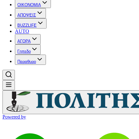
OIKONOMIA
ΑΠΟΨΕΙΣ
BUZZLIFE
AUTO
ΑΓΟΡΑ
Γηπεδο
Παραθυρο
Powered by