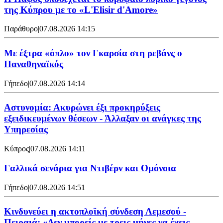
της Κύπρου με το «L'Elisir d'Amore»
Παράθυρο
|
07.08.2026 14:15
Mε έξτρα «όπλο» τον Γκαρσία στη ρεβάνς ο
Παναθηναϊκός
Γήπεδο
|
07.08.2026 14:14
Αστυνομία: Ακυρώνει έξι προκηρύξεις
εξειδικευμένων θέσεων - Άλλαξαν οι ανάγκες της
Υπηρεσίας
Κύπρος
|
07.08.2026 14:11
Γαλλικά σενάρια για Ντιβέρν και Ομόνοια
Γήπεδο
|
07.08.2026 14:51
Κινδυνεύει η ακτοπλοϊκή σύνδεση Λεμεσού -
Πειραιά: «Δεν μπορείς με τρεις μήνες να έχεις