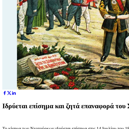
Ιδρύεται επίσημα και ζητά επαναφορά του
Το κίνημα των Νεοτούρκων ιδρύεται επίσημα στις 14 Ιουλίου του 1