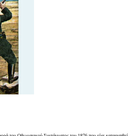
αφορά του Οθωμανικού Συντάγματος του 1876 που είχε καταργηθεί