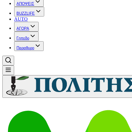
ΑΠΟΨΕΙΣ
BUZZLIFE
AUTO
ΑΓΟΡΑ
Γηπεδο
Παραθυρο