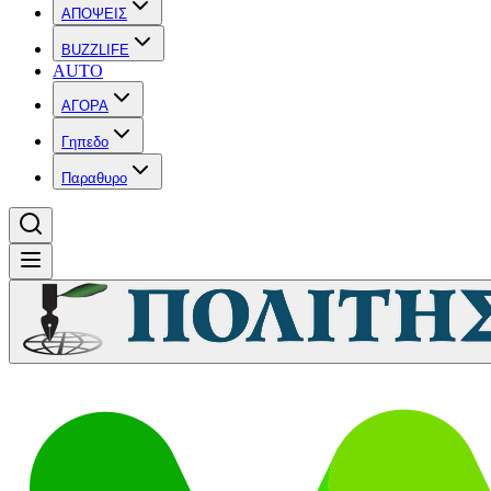
ΑΠΟΨΕΙΣ
BUZZLIFE
AUTO
ΑΓΟΡΑ
Γηπεδο
Παραθυρο