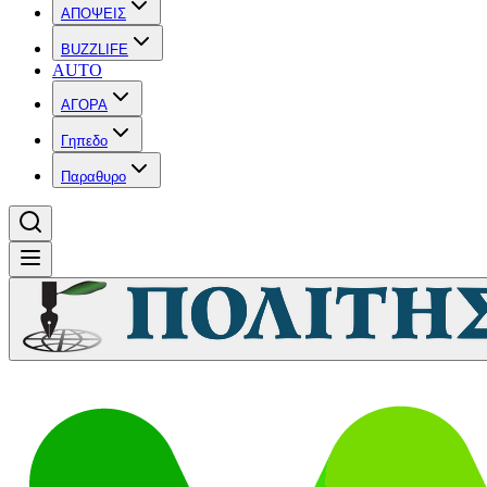
ΑΠΟΨΕΙΣ
BUZZLIFE
AUTO
ΑΓΟΡΑ
Γηπεδο
Παραθυρο