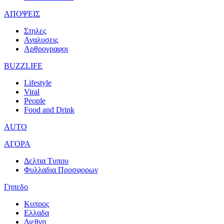
ΑΠΟΨΕΙΣ
Στηλες
Αναλυσεις
Αρθρογραφοι
BUZZLIFE
Lifestyle
Viral
People
Food and Drink
AUTO
ΑΓΟΡΑ
Δελτια Τυπου
Φυλλαδια Προσφορων
Γηπεδο
Κυπρος
Ελλαδα
Διεθνη