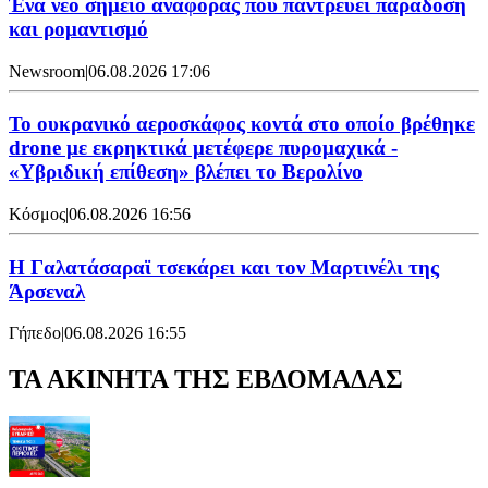
Ένα νέο σημείο αναφοράς που παντρεύει παράδοση
και ρομαντισμό
Newsroom
|
06.08.2026 17:06
Το ουκρανικό αεροσκάφος κοντά στο οποίο βρέθηκε
drone με εκρηκτικά μετέφερε πυρομαχικά -
«Υβριδική επίθεση» βλέπει το Βερολίνο
Κόσμος
|
06.08.2026 16:56
H Γαλατάσαραϊ τσεκάρει και τον Μαρτινέλι της
Άρσεναλ
Γήπεδο
|
06.08.2026 16:55
ΤΑ ΑΚΙΝΗΤΑ ΤΗΣ ΕΒΔΟΜΑΔΑΣ