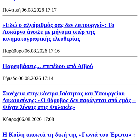
Πολιτική
|
06.08.2026 17:17
«Εδώ ο αλγόριθμός σας δεν λειτουργεί»: Το
Λοκάρνο άνοιξε με μήνυμα υπέρ της
κινηματογραφικής ελευθερίας
Παράθυρο
|
06.08.2026 17:16
Παρεμβάσεις... επιπέδου από Αϊβού
Γήπεδο
|
06.08.2026 17:14
Συνέχεια στην κόντρα Ισότητας και Υπουργείου
Δικαιοσύνης: «Ο θόρυβος δεν παράγεται από εμάς –
Φέρτε λύσεις στις Φυλακές»
Κύπρος
|
06.08.2026 17:08
Η Κοίλη αποκτά τη δική της «Γωνιά του Έρωτα» :