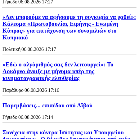
Γήπεδο
|
06.08.2026 17:27
«Δεν μπορούμε να αφήσουμε τη συγκυρία να χαθεί»:
Κάλεσμα «Πρωτοβουλίας Ειρήνης - Ενωμένη
Κύπρος» για επιτάχυνση των συνομιλιών στο
Κυπριακό
Πολιτική
|
06.08.2026 17:17
«Εδώ ο αλγόριθμός σας δεν λειτουργεί»: Το
Λοκάρνο άνοιξε με μήνυμα υπέρ της
κινηματογραφικής ελευθερίας
Παράθυρο
|
06.08.2026 17:16
Παρεμβάσεις... επιπέδου από Αϊβού
Γήπεδο
|
06.08.2026 17:14
Συνέχεια στην κόντρα Ισότητας και Υπουργείου