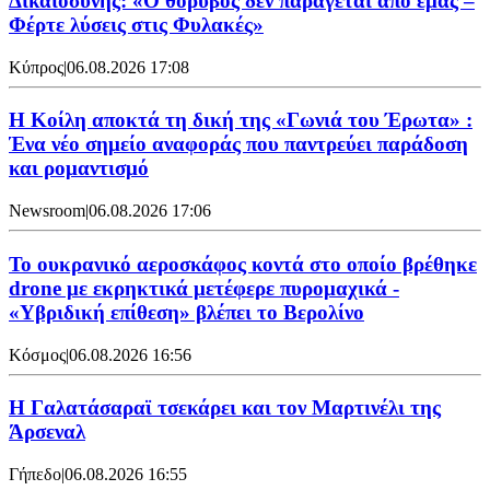
Δικαιοσύνης: «Ο θόρυβος δεν παράγεται από εμάς –
Φέρτε λύσεις στις Φυλακές»
Κύπρος
|
06.08.2026 17:08
Η Κοίλη αποκτά τη δική της «Γωνιά του Έρωτα» :
Ένα νέο σημείο αναφοράς που παντρεύει παράδοση
και ρομαντισμό
Newsroom
|
06.08.2026 17:06
Το ουκρανικό αεροσκάφος κοντά στο οποίο βρέθηκε
drone με εκρηκτικά μετέφερε πυρομαχικά -
«Υβριδική επίθεση» βλέπει το Βερολίνο
Κόσμος
|
06.08.2026 16:56
H Γαλατάσαραϊ τσεκάρει και τον Μαρτινέλι της
Άρσεναλ
Γήπεδο
|
06.08.2026 16:55