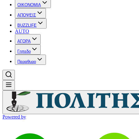
OIKONOMIA
ΑΠΟΨΕΙΣ
BUZZLIFE
AUTO
ΑΓΟΡΑ
Γηπεδο
Παραθυρο
Powered by