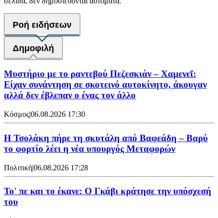
σελίδα, δεν δημοσιεύονται αυτόματα.
Ροή ειδήσεων
Δημοφιλή
Μυστήριο με το ραντεβού Πεζεσκιάν – Χαμενεΐ:
Είχαν συνάντηση σε σκοτεινό αυτοκίνητο, άκουγαν
αλλά δεν έβλεπαν ο ένας τον άλλο
Κόσμος
|
06.08.2026 17:30
Η Τσολάκη πήρε τη σκυτάλη από Βαφεάδη – Βαρύ
το φορτίο λέει η νέα υπουργός Μεταφορών
Πολιτική
|
06.08.2026 17:28
Το' πε και το έκανε: Ο Γκάβι κράτησε την υπόσχεσή
του