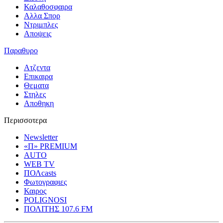
Καλαθοσφαιρα
Αλλα Σπορ
Ντριμπλες
Αποψεις
Παραθυρο
Ατζεντα
Επικαιρα
Θεματα
Στηλες
Αποθηκη
Περισσοτερα
Newsletter
«Π» PREMIUM
AUTO
WEB TV
ΠΟΛcasts
Φωτογραφιες
Καιρος
POLIGNOSI
ΠΟΛΙΤΗΣ 107.6 FM