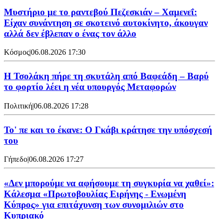
Μυστήριο με το ραντεβού Πεζεσκιάν – Χαμενεΐ:
Είχαν συνάντηση σε σκοτεινό αυτοκίνητο, άκουγαν
αλλά δεν έβλεπαν ο ένας τον άλλο
Κόσμος
|
06.08.2026 17:30
Η Τσολάκη πήρε τη σκυτάλη από Βαφεάδη – Βαρύ
το φορτίο λέει η νέα υπουργός Μεταφορών
Πολιτική
|
06.08.2026 17:28
Το' πε και το έκανε: Ο Γκάβι κράτησε την υπόσχεσή
του
Γήπεδο
|
06.08.2026 17:27
«Δεν μπορούμε να αφήσουμε τη συγκυρία να χαθεί»:
Κάλεσμα «Πρωτοβουλίας Ειρήνης - Ενωμένη
Κύπρος» για επιτάχυνση των συνομιλιών στο
Κυπριακό