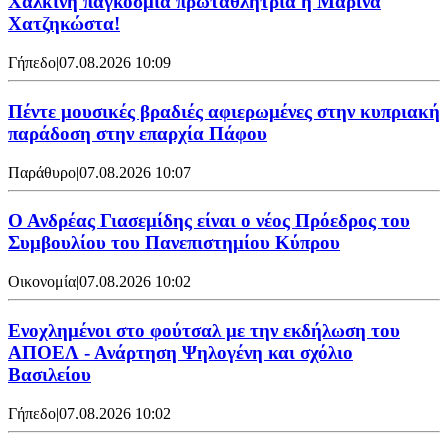
Χάλκινη παγκόσμια πρωταθλήτρια η Μαρίνα
Χατζηκώστα!
Γήπεδο
|
07.08.2026 10:09
Πέντε μουσικές βραδιές αφιερωμένες στην κυπριακή
παράδοση στην επαρχία Πάφου
Παράθυρο
|
07.08.2026 10:07
Ο Ανδρέας Γιασεμίδης είναι ο νέος Πρόεδρος του
Συμβουλίου του Πανεπιστημίου Κύπρου
Οικονομία
|
07.08.2026 10:02
Ενοχλημένοι στο φούτσαλ με την εκδήλωση του
ΑΠΟΕΛ - Ανάρτηση Ψηλογένη και σχόλιο
Βασιλείου
Γήπεδο
|
07.08.2026 10:02