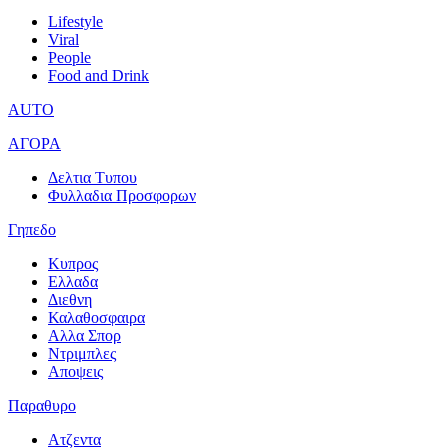
Lifestyle
Viral
People
Food and Drink
AUTO
ΑΓΟΡΑ
Δελτια Τυπου
Φυλλαδια Προσφορων
Γηπεδο
Κυπρος
Ελλαδα
Διεθνη
Καλαθοσφαιρα
Αλλα Σπορ
Ντριμπλες
Αποψεις
Παραθυρο
Ατζεντα