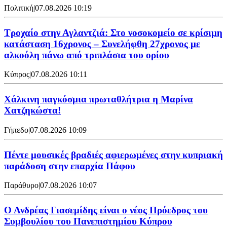
Πολιτική
|
07.08.2026 10:19
Τροχαίο στην Αγλαντζιά: Στο νοσοκομείο σε κρίσιμη
κατάσταση 16χρονος – Συνελήφθη 27χρονος με
αλκοόλη πάνω από τριπλάσια του ορίου
Κύπρος
|
07.08.2026 10:11
Χάλκινη παγκόσμια πρωταθλήτρια η Μαρίνα
Χατζηκώστα!
Γήπεδο
|
07.08.2026 10:09
Πέντε μουσικές βραδιές αφιερωμένες στην κυπριακή
παράδοση στην επαρχία Πάφου
Παράθυρο
|
07.08.2026 10:07
Ο Ανδρέας Γιασεμίδης είναι ο νέος Πρόεδρος του
Συμβουλίου του Πανεπιστημίου Κύπρου