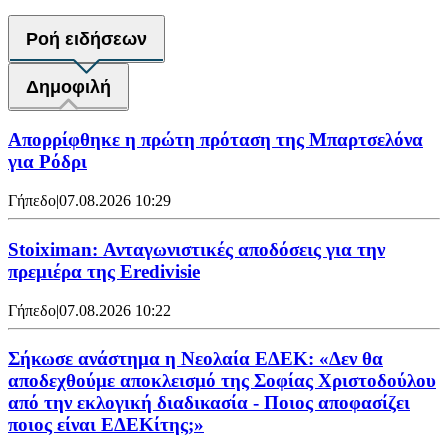
Ροή ειδήσεων
Δημοφιλή
Απορρίφθηκε η πρώτη πρόταση της Μπαρτσελόνα
για Ρόδρι
Γήπεδο
|
07.08.2026 10:29
Stoiximan: Ανταγωνιστικές αποδόσεις για την
πρεμιέρα της Eredivisie
Γήπεδο
|
07.08.2026 10:22
Σήκωσε ανάστημα η Νεολαία ΕΔΕΚ: «Δεν θα
αποδεχθούμε αποκλεισμό της Σοφίας Χριστοδούλου
από την εκλογική διαδικασία - Ποιος αποφασίζει
ποιος είναι ΕΔΕΚίτης;»