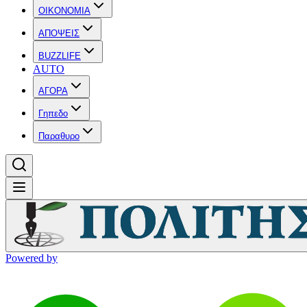
OIKONOMIA
ΑΠΟΨΕΙΣ
BUZZLIFE
AUTO
ΑΓΟΡΑ
Γηπεδο
Παραθυρο
Powered by