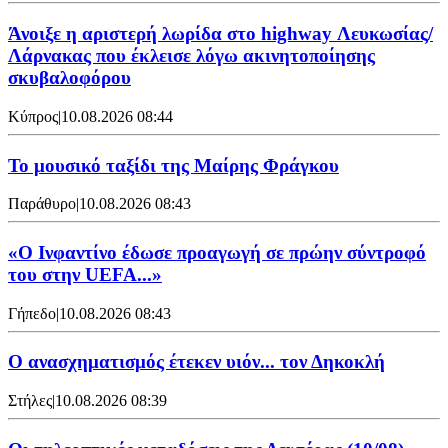
Άνοιξε η αριστερή λωρίδα στο highway Λευκωσίας/
Λάρνακας που έκλεισε λόγω ακινητοποίησης
σκυβαλοφόρου
Κύπρος
|
10.08.2026 08:44
Το μουσικό ταξίδι της Μαίρης Φράγκου
Παράθυρο
|
10.08.2026 08:43
«Ο Ινφαντίνο έδωσε προαγωγή σε πρώην σύντροφό
του στην UEFA...»
Γήπεδο
|
10.08.2026 08:43
Ο ανασχηματισμός έτεκεν υιόν... τον Δηκοκλή
Στήλες
|
10.08.2026 08:39