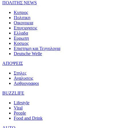
ΠΟΛΙΤΗΣ NEWS
Κυπρος
Πολιτικη
Οικονομια
Επιχειρησεις
Ελλαδα
Ευρωπη
Κοσμος
Επιστημη και Τεχνολογια
Deutsche Welle
ΑΠΟΨΕΙΣ
Στηλες
Αναλυσεις
Αρθρογραφοι
BUZZLIFE
Lifestyle
Viral
People
Food and Drink
AUTO