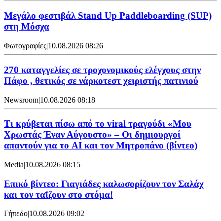
Μεγάλο φεστιβάλ Stand Up Paddleboarding (SUP)
στη Μόσχα
Φωτογραφίες
|
10.08.2026 08:26
270 καταγγελίες σε τροχονομικούς ελέγχους στην
Πάφο , θετικός σε νάρκοτεστ χειριστής πατινιού
Newsroom
|
10.08.2026 08:18
Τι κρύβεται πίσω από το viral τραγούδι «Μου
Χρωστάς Έναν Αύγουστο» – Οι δημιουργοί
απαντούν για το AI και τον Μητροπάνο (βίντεο)
Media
|
10.08.2026 08:15
Επικό βίντεο: Γιαγιάδες καλωσορίζουν τον Σαλάχ
και τον ταΐζουν στο στόμα!
Γήπεδο
|
10.08.2026 09:02