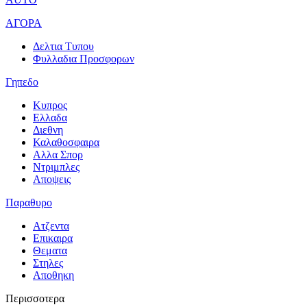
ΑΓΟΡΑ
Δελτια Τυπου
Φυλλαδια Προσφορων
Γηπεδο
Κυπρος
Ελλαδα
Διεθνη
Καλαθοσφαιρα
Αλλα Σπορ
Ντριμπλες
Αποψεις
Παραθυρο
Ατζεντα
Επικαιρα
Θεματα
Στηλες
Αποθηκη
Περισσοτερα