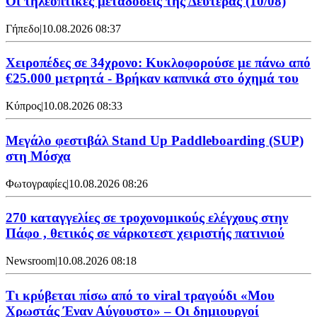
Οι τηλεοπτικές μεταδόσεις της Δευτέρας (10/08)
Γήπεδο
|
10.08.2026 08:37
Χειροπέδες σε 34χρονο: Κυκλοφορούσε με πάνω από
€25.000 μετρητά - Βρήκαν καπνικά στο όχημά του
Κύπρος
|
10.08.2026 08:33
Μεγάλο φεστιβάλ Stand Up Paddleboarding (SUP)
στη Μόσχα
Φωτογραφίες
|
10.08.2026 08:26
270 καταγγελίες σε τροχονομικούς ελέγχους στην
Πάφο , θετικός σε νάρκοτεστ χειριστής πατινιού
Newsroom
|
10.08.2026 08:18
Τι κρύβεται πίσω από το viral τραγούδι «Μου
Χρωστάς Έναν Αύγουστο» – Οι δημιουργοί