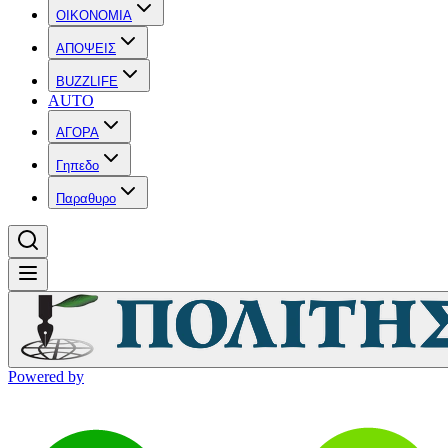
OIKONOMIA
ΑΠΟΨΕΙΣ
BUZZLIFE
AUTO
ΑΓΟΡΑ
Γηπεδο
Παραθυρο
Powered by