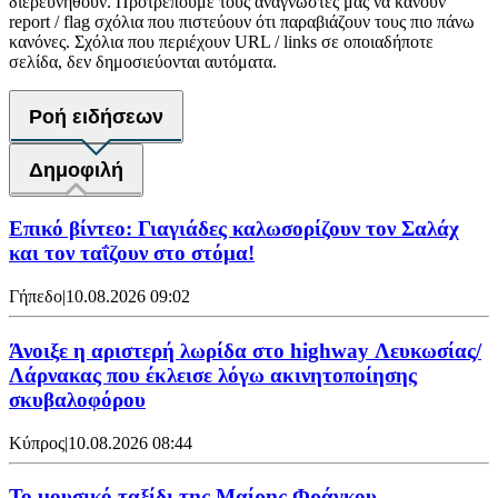
διερευνηθούν. Προτρέπουμε τους αναγνώστες μας να κάνουν
report / flag σχόλια που πιστεύουν ότι παραβιάζουν τους πιο πάνω
κανόνες. Σχόλια που περιέχουν URL / links σε οποιαδήποτε
σελίδα, δεν δημοσιεύονται αυτόματα.
Ροή ειδήσεων
Δημοφιλή
Επικό βίντεο: Γιαγιάδες καλωσορίζουν τον Σαλάχ
και τον ταΐζουν στο στόμα!
Γήπεδο
|
10.08.2026 09:02
Άνοιξε η αριστερή λωρίδα στο highway Λευκωσίας/
Λάρνακας που έκλεισε λόγω ακινητοποίησης
σκυβαλοφόρου
Κύπρος
|
10.08.2026 08:44
Το μουσικό ταξίδι της Μαίρης Φράγκου