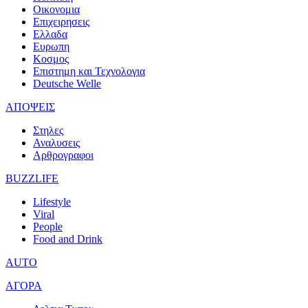
Οικονομια
Επιχειρησεις
Ελλαδα
Ευρωπη
Κοσμος
Επιστημη και Τεχνολογια
Deutsche Welle
ΑΠΟΨΕΙΣ
Στηλες
Αναλυσεις
Αρθρογραφοι
BUZZLIFE
Lifestyle
Viral
People
Food and Drink
AUTO
ΑΓΟΡΑ