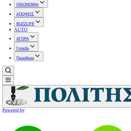
OIKONOMIA
ΑΠΟΨΕΙΣ
BUZZLIFE
AUTO
ΑΓΟΡΑ
Γηπεδο
Παραθυρο
Powered by