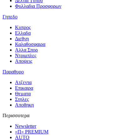
Δελτια Τυπου
Φυλλαδια Προσφορων
Γηπεδο
Κυπρος
Ελλαδα
Διεθνη
Καλαθοσφαιρα
Αλλα Σπορ
Ντριμπλες
Αποψεις
Παραθυρο
Ατζεντα
Επικαιρα
Θεματα
Στηλες
Αποθηκη
Περισσοτερα
Newsletter
«Π» PREMIUM
AUTO