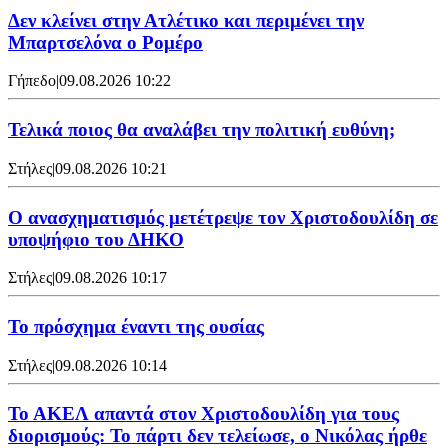
Δεν κλείνει στην Ατλέτικο και περιμένει την
Μπαρτσελόνα ο Ρομέρο
Γήπεδο
|
09.08.2026 10:22
Τελικά ποιος θα αναλάβει την πολιτική ευθύνη;
Στήλες
|
09.08.2026 10:21
Ο ανασχηματισμός μετέτρεψε τον Χριστοδουλίδη σε
υποψήφιο του ΔΗΚΟ
Στήλες
|
09.08.2026 10:17
Το πρόσχημα έναντι της ουσίας
Στήλες
|
09.08.2026 10:14
Το ΑΚΕΛ απαντά στον Χριστοδουλίδη για τους
διορισμούς: Το πάρτι δεν τελείωσε, ο Νικόλας ήρθε