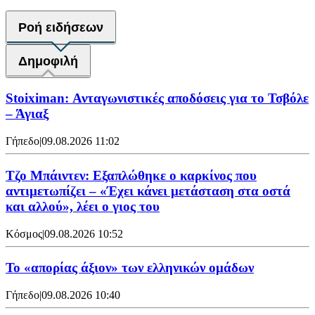
Ροή ειδήσεων
Δημοφιλή
Stoiximan: Ανταγωνιστικές αποδόσεις για το Τσβόλε
– Άγιαξ
Γήπεδο
|
09.08.2026 11:02
Τζο Μπάιντεν: Εξαπλώθηκε ο καρκίνος που
αντιμετωπίζει – «Έχει κάνει μετάσταση στα οστά
και αλλού», λέει ο γιος του
Κόσμος
|
09.08.2026 10:52
Το «απορίας άξιον» των ελληνικών ομάδων
Γήπεδο
|
09.08.2026 10:40