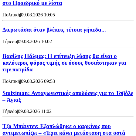
στο Προεδρικό με λίστα
Πολιτική
|
09.08.2026 10:05
Διερωτάσαι όταν βλέπεις τέτοια γήπεδα...
Γήπεδο
|
09.08.2026 10:02
Βασίλης Πάλμας: Η επίτευξη λύσης θα είναι ο
καλύτερος φόρος τιμής σε όσους θυσιάστηκαν για
την πατρίδα
Πολιτική
|
09.08.2026 09:53
Stoiximan: Ανταγωνιστικές αποδόσεις για το Τσβόλε
– Άγιαξ
Γήπεδο
|
09.08.2026 11:02
Τζο Μπάιντεν: Εξαπλώθηκε ο καρκίνος που
αντιμετωπίζει – «Έχει κάνει μετάσταση στα οστά