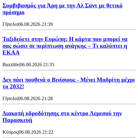
Συμβιβασμός για Άρη με την Αλ Σαντ με θετικό
πρόσημο
Γήπεδο
|
06.08.2026 21:39
Ταξιδεύετε στην Ευρώπη; Η κάρτα που μπορεί να
σας σώσει σε περίπτωση ανάγκης – Τι καλύπτει η
ΕΚΑΑ
Buzzlife
|
06.08.2026 21:35
Δεν πάει πουθενά ο Βινίσιους - Μένει Μαδρίτη μέχρι
το 2032!
Γήπεδο
|
06.08.2026 21:28
Διακοπή υδροδότησης στο κέντρο Λεμεσού την
Παρασκευή
Κύπρος
|
06.08.2026 21:22