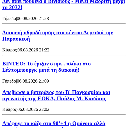
Δεν πάει πουθενά ο Βινίσιους - Μένει Μαδρίτη μέχρι
το 2032!
Γήπεδο
|
06.08.2026 21:28
Διακοπή υδροδότησης στο κέντρο Λεμεσού την
Παρασκευή
Κύπρος
|
06.08.2026 21:22
ΒΙΝΤΕΟ: Το έριξαν στην... πλάκα στο
Σάλτσμπουργκ μετά τη διακοπή!
Γήπεδο
|
06.08.2026 21:09
Απεβίωσε ο βετεράνος του Β' Παγκοσμίου και
αγωνιστής της ΕΟΚΑ, Παύλος Μ. Κασάπης
Κύπρος
|
06.08.2026 22:02
Απέφυγε το κάζο στο 90’+4 η Ομόνοια αλλά