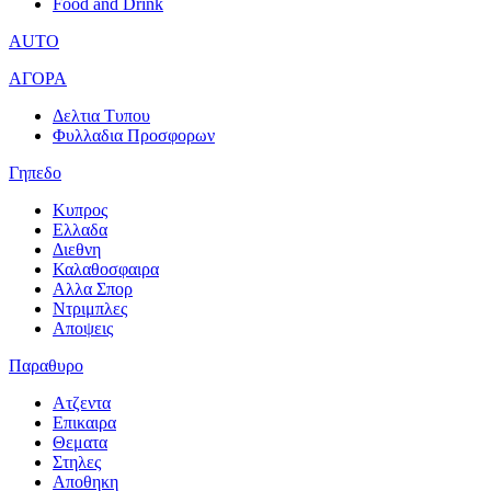
Food and Drink
AUTO
ΑΓΟΡΑ
Δελτια Τυπου
Φυλλαδια Προσφορων
Γηπεδο
Κυπρος
Ελλαδα
Διεθνη
Καλαθοσφαιρα
Αλλα Σπορ
Ντριμπλες
Αποψεις
Παραθυρο
Ατζεντα
Επικαιρα
Θεματα
Στηλες
Αποθηκη