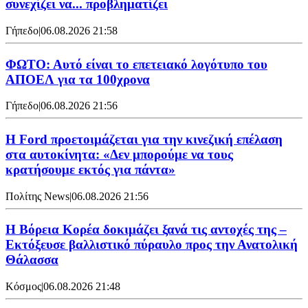
συνεχίζει να... προβληματίζει
Γήπεδο
|
06.08.2026 21:58
ΦΩΤΟ: Αυτό είναι το επετειακό λογότυπο του
ΑΠΟΕΛ για τα 100χρονα
Γήπεδο
|
06.08.2026 21:56
Η Ford προετοιμάζεται για την κινεζική επέλαση
στα αυτοκίνητα: «Δεν μπορούμε να τους
κρατήσουμε εκτός για πάντα»
Πολίτης News
|
06.08.2026 21:56
Η Βόρεια Κορέα δοκιμάζει ξανά τις αντοχές της –
Εκτόξευσε βαλλιστικό πύραυλο προς την Ανατολική
Θάλασσα
Κόσμος
|
06.08.2026 21:48