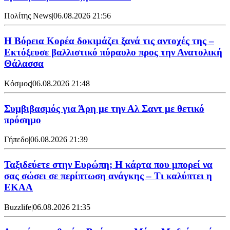
Πολίτης News
|
06.08.2026 21:56
Η Βόρεια Κορέα δοκιμάζει ξανά τις αντοχές της –
Εκτόξευσε βαλλιστικό πύραυλο προς την Ανατολική
Θάλασσα
Κόσμος
|
06.08.2026 21:48
Συμβιβασμός για Άρη με την Αλ Σαντ με θετικό
πρόσημο
Γήπεδο
|
06.08.2026 21:39
Ταξιδεύετε στην Ευρώπη; Η κάρτα που μπορεί να
σας σώσει σε περίπτωση ανάγκης – Τι καλύπτει η
ΕΚΑΑ
Buzzlife
|
06.08.2026 21:35