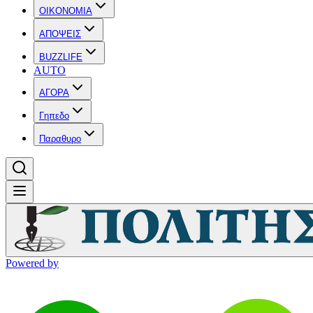
OIKONOMIA
ΑΠΟΨΕΙΣ
BUZZLIFE
AUTO
ΑΓΟΡΑ
Γηπεδο
Παραθυρο
Powered by