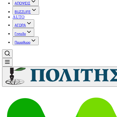
ΑΠΟΨΕΙΣ
BUZZLIFE
AUTO
ΑΓΟΡΑ
Γηπεδο
Παραθυρο