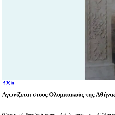
Αγωνίζεται στους Ολυμπιακούς της Αθήνα
Ο λεμεσιανός δρομέας Αναστάσης Ανδρέου τρέχει στους Α' Ολυμπιακ