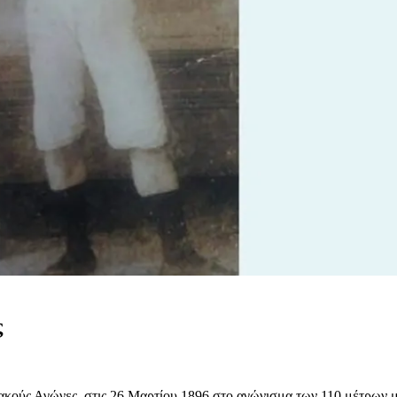
ς
ούς Αγώνες, στις 26 Μαρτίου 1896 στο αγώνισμα των 110 μέτρων με 