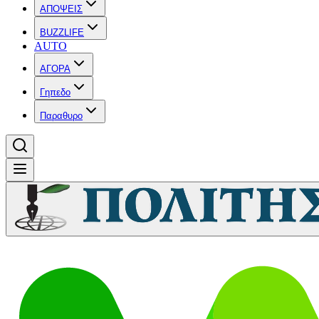
ΑΠΟΨΕΙΣ
BUZZLIFE
AUTO
ΑΓΟΡΑ
Γηπεδο
Παραθυρο