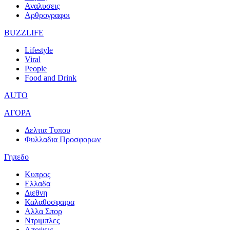
Αναλυσεις
Αρθρογραφοι
BUZZLIFE
Lifestyle
Viral
People
Food and Drink
AUTO
ΑΓΟΡΑ
Δελτια Τυπου
Φυλλαδια Προσφορων
Γηπεδο
Κυπρος
Ελλαδα
Διεθνη
Καλαθοσφαιρα
Αλλα Σπορ
Ντριμπλες
Αποψεις