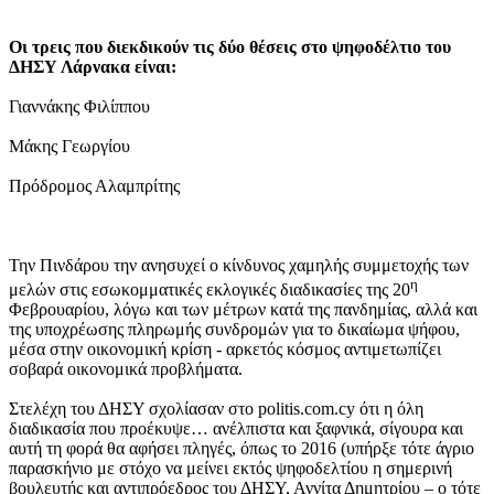
Οι τρεις που διεκδικούν τις δύο θέσεις στο ψηφοδέλτιο του
ΔΗΣΥ Λάρνακα είναι:
Γιαννάκης Φιλίππου
Μάκης Γεωργίου
Πρόδρομος Αλαμπρίτης
Την Πινδάρου την ανησυχεί ο κίνδυνος χαμηλής συμμετοχής των
η
μελών στις εσωκομματικές εκλογικές διαδικασίες της 20
Φεβρουαρίου, λόγω και των μέτρων κατά της πανδημίας, αλλά και
της υποχρέωσης πληρωμής συνδρομών για το δικαίωμα ψήφου,
μέσα στην οικονομική κρίση - αρκετός κόσμος αντιμετωπίζει
σοβαρά οικονομικά προβλήματα.
Στελέχη του ΔΗΣΥ σχολίασαν στο politis.com.cy ότι η όλη
διαδικασία που προέκυψε… ανέλπιστα και ξαφνικά, σίγουρα και
αυτή τη φορά θα αφήσει πληγές, όπως το 2016 (υπήρξε τότε άγριο
παρασκήνιο με στόχο να μείνει εκτός ψηφοδελτίου η σημερινή
βουλευτής και αντιπρόεδρος του ΔΗΣΥ, Αννίτα Δημητρίου – ο τότε