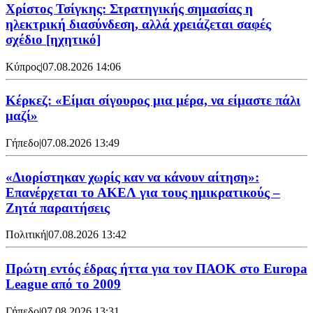
Χρίστος Τσίγκης: Στρατηγικής σημασίας η
ηλεκτρική διασύνδεση, αλλά χρειάζεται σαφές
σχέδιο [ηχητικό]
Κύπρος
|
07.08.2026 14:06
Κέρκεζ: «Είμαι σίγουρος μια μέρα, να είμαστε πάλι
μαζί»
Γήπεδο
|
07.08.2026 13:49
«Διορίστηκαν χωρίς καν να κάνουν αίτηση»:
Επανέρχεται το ΑΚΕΛ για τους ημικρατικούς –
Ζητά παραιτήσεις
Πολιτική
|
07.08.2026 13:42
Πρώτη εντός έδρας ήττα για τον ΠΑΟΚ στο Europa
League από το 2009
Γήπεδο
|
07.08.2026 13:31