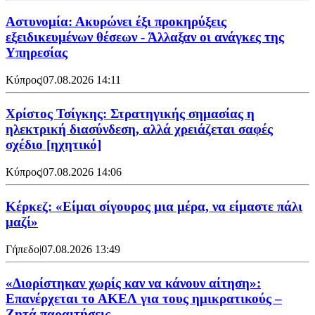
Αστυνομία: Ακυρώνει έξι προκηρύξεις
εξειδικευμένων θέσεων - Άλλαξαν οι ανάγκες της
Υπηρεσίας
Κύπρος
|
07.08.2026 14:11
Χρίστος Τσίγκης: Στρατηγικής σημασίας η
ηλεκτρική διασύνδεση, αλλά χρειάζεται σαφές
σχέδιο [ηχητικό]
Κύπρος
|
07.08.2026 14:06
Κέρκεζ: «Είμαι σίγουρος μια μέρα, να είμαστε πάλι
μαζί»
Γήπεδο
|
07.08.2026 13:49
«Διορίστηκαν χωρίς καν να κάνουν αίτηση»:
Επανέρχεται το ΑΚΕΛ για τους ημικρατικούς –
Ζητά παραιτήσεις