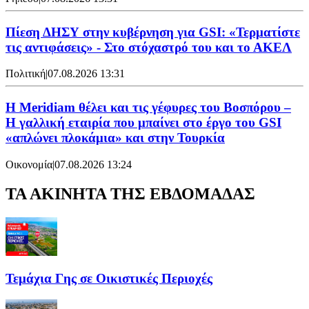
Πίεση ΔΗΣΥ στην κυβέρνηση για GSI: «Τερματίστε
τις αντιφάσεις» - Στο στόχαστρό του και το ΑΚΕΛ
Πολιτική
|
07.08.2026 13:31
Η Meridiam θέλει και τις γέφυρες του Βοσπόρου –
Η γαλλική εταιρία που μπαίνει στο έργο του GSI
«απλώνει πλοκάμια» και στην Τουρκία
Οικονομία
|
07.08.2026 13:24
ΤΑ ΑΚΙΝΗΤΑ ΤΗΣ ΕΒΔΟΜΑΔΑΣ
Τεμάχια Γης σε Οικιστικές Περιοχές