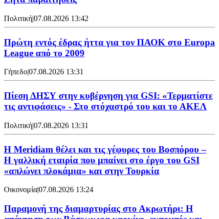
Πολιτική
|
07.08.2026 13:42
Πρώτη εντός έδρας ήττα για τον ΠΑΟΚ στο Europa
League από το 2009
Γήπεδο
|
07.08.2026 13:31
Πίεση ΔΗΣΥ στην κυβέρνηση για GSI: «Τερματίστε
τις αντιφάσεις» - Στο στόχαστρό του και το ΑΚΕΛ
Πολιτική
|
07.08.2026 13:31
Η Meridiam θέλει και τις γέφυρες του Βοσπόρου –
Η γαλλική εταιρία που μπαίνει στο έργο του GSI
«απλώνει πλοκάμια» και στην Τουρκία
Οικονομία
|
07.08.2026 13:24
Παραμονή της διαμαρτυρίας στο Ακρωτήρι: Η