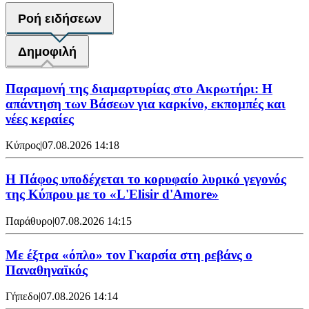
Ροή ειδήσεων
Δημοφιλή
Παραμονή της διαμαρτυρίας στο Ακρωτήρι: Η
απάντηση των Βάσεων για καρκίνο, εκπομπές και
νέες κεραίες
Κύπρος
|
07.08.2026 14:18
Η Πάφος υποδέχεται το κορυφαίο λυρικό γεγονός
της Κύπρου με το «L'Elisir d'Amore»
Παράθυρο
|
07.08.2026 14:15
Mε έξτρα «όπλο» τον Γκαρσία στη ρεβάνς ο
Παναθηναϊκός
Γήπεδο
|
07.08.2026 14:14