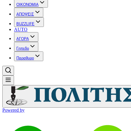
OIKONOMIA
ΑΠΟΨΕΙΣ
BUZZLIFE
AUTO
ΑΓΟΡΑ
Γηπεδο
Παραθυρο
Powered by