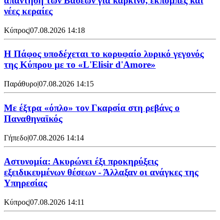
απάντηση των Βάσεων για καρκίνο, εκπομπές και
νέες κεραίες
Κύπρος
|
07.08.2026 14:18
Η Πάφος υποδέχεται το κορυφαίο λυρικό γεγονός
της Κύπρου με το «L'Elisir d'Amore»
Παράθυρο
|
07.08.2026 14:15
Mε έξτρα «όπλο» τον Γκαρσία στη ρεβάνς ο
Παναθηναϊκός
Γήπεδο
|
07.08.2026 14:14
Αστυνομία: Ακυρώνει έξι προκηρύξεις
εξειδικευμένων θέσεων - Άλλαξαν οι ανάγκες της
Υπηρεσίας
Κύπρος
|
07.08.2026 14:11