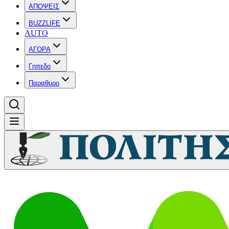
ΑΠΟΨΕΙΣ
BUZZLIFE
AUTO
ΑΓΟΡΑ
Γηπεδο
Παραθυρο