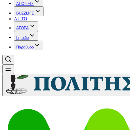
ΑΠΟΨΕΙΣ
BUZZLIFE
AUTO
ΑΓΟΡΑ
Γηπεδο
Παραθυρο