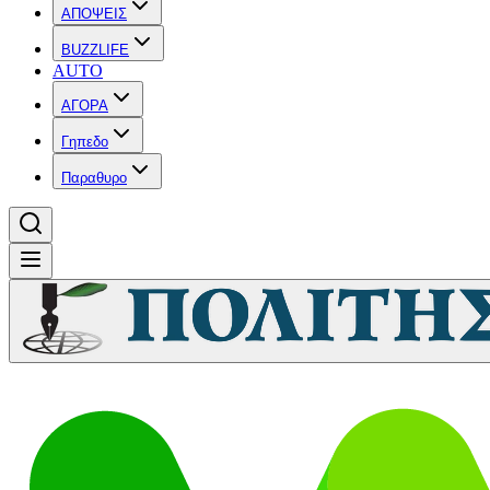
ΑΠΟΨΕΙΣ
BUZZLIFE
AUTO
ΑΓΟΡΑ
Γηπεδο
Παραθυρο