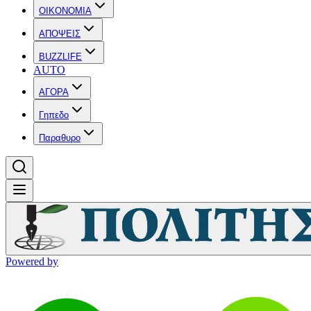
OIKONOMIA
ΑΠΟΨΕΙΣ
BUZZLIFE
AUTO
ΑΓΟΡΑ
Γηπεδο
Παραθυρο
Powered by