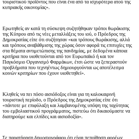
τουριστικού προϊόντος που είναι ένα από τα ισχυρότερα ατού της
κυπριακής οικονομίας».
Ερωτηθείς αν κατά τη σύσκεψη συζητήθηκαν τρόποι θωράκισης
της Κύπρου από τις νέες μεταλλάξεις του ιού, ο Πρόεδρος της
Δημοκρατίας είπε ότι συζήτησαν «και τρόπους θωράκισης, αλλά
και τρόπους αναβάθμισης της χώρας όσον αφορά τις επιτυχίες της
στα θέματα αντιμετώπισης της πανδημίας, με δεδομένα κάποια
κριτήρια που υιοθετούνται από τον Ευρωπαϊκό ή και τον
Παγκόσμιο Οργανισμό Φαρμάκων, έτσι ώστε να ξεπεραστούν
προβλήματα που τεχνηέντως δημιουργούνται ως αποτέλεσμα
κοινών κριτηρίων που έχουν υιοθετηθεί».
Κληθείς να πει πόσο αισιόδοξος είναι για τη καλοκαιρινή
τουριστική περίοδο, ο Πρόεδρος της Δημοκρατίας είπε ότι
«πάντοτε με επιφύλαξη και λαμβανομένης υπόψη της ταχύτητας
του εμβολιαστικού προγράμματος, πιστεύω ότι δικαιούμαστε να
διατηρούμε και ελπίδες και αισιοδοξία».
Σε παρατήρηση δημοσιογράφου ότι είναι πεποίθηση φορέων