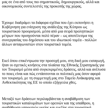
μας σε ένα από τους πιο σημαντικούς, δημιουργικούς, αλλά και
οικονομικούς συντελεστές της προκοπής της χώρας.
Έχουμε διαδράμει τα διάφορα σχέδια που έχει εκπονήσει η
Κυβέρνηση για ενίσχυση της ανάδειξης της Κύπρου ως
τουριστικού προορισμού, μέσα από μια σειρά προληπτικών
μέτρων που προηγούνται πολύ πέραν – ως αποτέλεσμα της
συνεργασίας του δημόσιου και του ιδιωτικού τομέα - πολλών
άλλων ανταγωνιστών στον τουριστικό τομέα.
Εκεί όπου επικέντρωσα την προσοχή μου, στη δική μου εισαγωγή,
ήταν οι σχετικές κινήσεις στα πλαίσια της Εθνικής Στρατηγικής για
τον Τουρισμό μέσα από συγκεκριμένες δράσεις, αλλά και ανέλυσα
το ποιες είναι και πώς εντάσσονται οι πολιτικές μας όσον αφορά
τον τουρισμό, με τη συμμετοχή μας στο Ταμείο Ανάκαμψης και
Ανθεκτικότητας της ΕΕ το οποίο εξήγγειλα χθες.
Μεταξύ των δράσεων περιλαμβάνεται η αναβάθμιση των
τουριστικών καταλυμάτων των ορεινών και της υπαίθρου, η
αναβάθμιση υπηρεσιών υγείας και ευεξίας στα τουριστικά