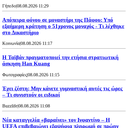
Γήπεδο
|
08.08.2026 11:29
Απόπειρα φόνου σε μοναστήρι της Πάφου: Υπό
εξαήμερη κράτηση ο 51χρονος μοναχός - Τι λέχθηκε
στο Δικαστήριο
Κοινωνία
|
08.08.2026 11:17
Η Ταϊβάν πραγματοποιεί την ετήσια στρατιωτική
άσκηση Han Kuang
Φωτογραφίες
|
08.08.2026 11:15
Έχει ζέστη; Μην κάνετε γυμναστική αυτές τις ώρες
– Τι συνιστούν οι ειδικοί
Buzzlife
|
08.08.2026 11:08
Νέα καταγγελία «βαραίνει» τον Ινφαντίνο – Η
UEFA επιβεβαιώνει εξαψήφια πληρωμή σε πρώην