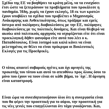
Σχέδιο της ΕΕ να βοηθήσει τα κράτη μέλη, να τα ενισχύσει
έτσι ώστε να ξεπεράσουν τα προβλήματα που προκάλεσε η
πανδημία. Ήδη, χωρίς να έχουν εκλογές, 18 εκ των κρατών
έχουν υποβάλει τα σχέδια που προβλέπει ο Μηχανισμός
Ανάκαμψης και Ανθεκτικότητας, όπως πράξαμε και εμείς
ύστερα από πολύμηνες διαβουλεύσεις με την ΕΕ, πολύμηνες
διαβουλεύσεις με τις πολιτικές δυνάμεις. Και είναι θλιβερό να
ακούω από πολιτικούς αρχηγούς να ισχυρίζονται είτε ότι είναι
προεκλογική δήθεν φανφάρα είτε αυτά που λέει ο κ.
Παπαδόπουλος. Είναι λυπηρό και καλά κάνει να είναι
μελετημένος αν θέλει να είναι πρόκριμα οι Βουλευτικές
Εκλογές για τις Προεδρικές.
Ο τόπος απαιτεί σοβαρούς ηγέτες και όχι αρνητές της
προκοπής του τόπου και αυτό το απευθύνω προς όλους όσοι το
μόνο που έχουν να πουν είναι σε κάθε βήμα, το ΄όχι΄. Η άρνηση
είναι καταστροφή.
Είναι ώρα να συνειδητοποιήσουν όλοι ότι η συνεργασία είναι
που θα φέρει την προοπτική για το αύριο, την προοπτική για
τις νέες γενιές που επαγγέλλονται ότι τάχα γνοιάζονται. Και,