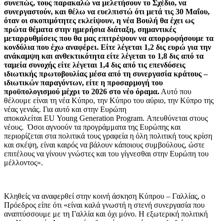
συνεπώς, τους παρακαλώ να μελετήσουν το Σχέδιο, να
συνεργαστούν, και θέλω να ευελπιστώ ότι μετά τις 30 Μαΐου,
όταν οι σκοπιμότητες εκλείψουν, η νέα Βουλή θα έχει ως
πρώτα θέματα στην ημερήσια διάταξη, σημαντικές
μεταρρυθμίσεις που θα μας επιτρέψουν να απορροφήσουμε τα
κονδύλια που έχω αναφέρει. Είτε λέγεται 1,2 δις ευρώ για την
ανάκαμψη και ανθεκτικότητα είτε λέγεται το 1,8 δις από τα
ταμεία συνοχής είτε λέγεται 1,4 δις από τις επενδύσεις
ιδιωτικής πρωτοβουλίας μέσα από τη συνεργασία κράτους –
ιδιωτικών παραγόντων, είτε η προσαρμογή του
προϋπολογισμού μέχρι το 2026 στο νέο όραμα.
Αυτό που
θέλουμε είναι τη νέα Κύπρο, την Κύπρο του αύριο, την Κύπρο της
νέας γενιάς. Για αυτό και στην Ευρώπη
αποκαλείται EU Young Generation Program. Απευθύνεται στους
νέους. Όσοι αγνοούν τα προγράμματα της Ευρώπης και
περιορίζεται στα πολιτικά τους γραφεία η όλη πολιτική τους κρίση
και σκέψη, είναι καιρός να βάλουν κάποιους συμβούλους, ώστε
επιτέλους να γίνουν γνώστες και του γίγνεσθαι στην Ευρώπη του
μέλλοντος».
Κληθείς να αναφερθεί στην κοινή άσκηση Κύπρου – Γαλλίας, ο
Πρόεδρος είπε ότι «είναι καλά γνωστή η στενή συνεργασία που
αναπτύσσουμε με τη Γαλλία και όχι μόνο. Η εξωτερική πολιτική