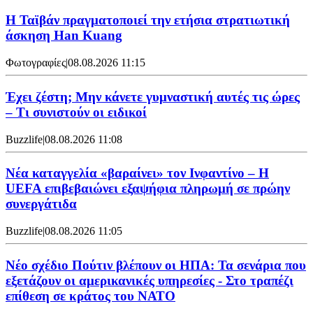
Η Ταϊβάν πραγματοποιεί την ετήσια στρατιωτική
άσκηση Han Kuang
Φωτογραφίες
|
08.08.2026 11:15
Έχει ζέστη; Μην κάνετε γυμναστική αυτές τις ώρες
– Τι συνιστούν οι ειδικοί
Buzzlife
|
08.08.2026 11:08
Νέα καταγγελία «βαραίνει» τον Ινφαντίνο – Η
UEFA επιβεβαιώνει εξαψήφια πληρωμή σε πρώην
συνεργάτιδα
Buzzlife
|
08.08.2026 11:05
Νέο σχέδιο Πούτιν βλέπουν οι ΗΠΑ: Τα σενάρια που
εξετάζουν οι αμερικανικές υπηρεσίες - Στο τραπέζι
επίθεση σε κράτος του ΝΑΤΟ