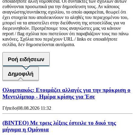
οποιαδήποτε άλλη νομοθεσία. Οι συντάκτες των σχολίων αυτών
ευθύνονται προσωπικά για την δημοσίευση τους. Αν κάποιος
αναγνώστης/συντάκτης σχολίου, το οποίο αφαιρείται, θεωρεί ότι
έχει στοιχεία που αποδεικνύουν το αληθές του περιεχομένου του,
μπορεί να τα αποστείλει στην διεύθυνση της ιστοσελίδας για να
διερευνηθούν. Προτρέπουμε τους αναγνώστες μας να κάνουν
report / flag σχόλια που πιστεύουν ότι παραβιάζουν τους πιο πάνω
κανόνες. Σχόλια που περιέχουν URL / links σε οποιαδήποτε
σελίδα, δεν δημοσιεύονται αυτόματα.
Ροή ειδήσεων
Δημοφιλή
Ολυμπιακός: Ετοιμάζει αλλαγές για την πρόκριση ο
Μεντιλίμπαρ - Ημέρα κρίσης για Έσε
Γήπεδο
|
08.08.2026 11:32
(ΒΙΝΤΕΟ) Με τρεις λέξεις έστειλε το δικό της
μήνυμα η Ομόνοια