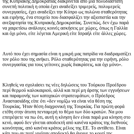
της Κυπριακής Δημοκρατίας διακρίνεται από μια πολυδιάστατη
συνεπή πολιτική η οποία έχει αναδείξει τριμερείς, πολυμερείς
συνεργασίες, έχει αναδείξει την Κύπρο ως πυλώνα σταθερότητας
και ειρήνης, ένα στοιχείο που διασφαλίζει την αξιοπιστία και την
ανεξαρτησία της Κυπριακής Δημοκρατίας. Συνεπώς, δεν έχω παρά
να χαιρετίσω ανάλογες κοινές ασκήσεις με χώρες, όπως η Γαλλία
και όχι μόνο, είτε λέγεται Αμερική είτε Ισραήλ είτε άλλες χώρες.
Αυτό που έχει σημασία είναι η μικρή μας πατρίδα να διαδραματίζει
τον ρόλο που της ανήκει. Ρόλο σταθερότητας για την ειρήνη, ρόλο
συνεργασίας για τους γείτονες χωρίς διακρίσεις, και όχι μόνο».
Κληθείς να σχολιάσει τις νέες δηλώσεις του Τούρκου Προέδρου
περί θερμού καλοκαιριού, αλλά και περί μη άρσης των εγγυήσεων
και παραμονής των κατοχικών στρατευμάτων, ο Πρόεδρος
Αναστασιάδης είπε ότι «δεν νομίζω να είναι νέα θέση της
Τουρκίας. Ήταν θέση διαχρονική της Τουρκίας. Για πρώτη φορά
ετέθη στην άτυπη πενταμερή το θέμα των δύο κρατών. Να μου
επιτρέψετε να πω ότι, αυτή η κίνηση δεν είναι παρά μια κίνηση στο
κενό, αφού δεν γίνεται αποδεκτή από κανένα κράτος της διεθνούς
κοινότητας, από κανένα κράτος μέλος της ΕΕ. Το αντίθετο. Είναι
κάτι που αν ποτέ γινόταν αποδεκτό θα άνοιγε το κουτί της