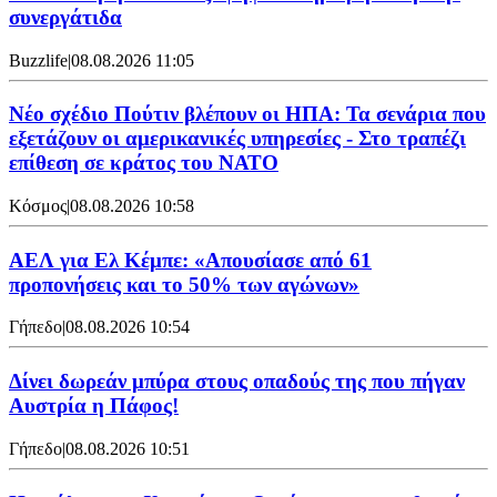
συνεργάτιδα
Buzzlife
|
08.08.2026 11:05
Νέο σχέδιο Πούτιν βλέπουν οι ΗΠΑ: Τα σενάρια που
εξετάζουν οι αμερικανικές υπηρεσίες - Στο τραπέζι
επίθεση σε κράτος του ΝΑΤΟ
Κόσμος
|
08.08.2026 10:58
ΑΕΛ για Ελ Κέμπε: «Απουσίασε από 61
προπονήσεις και το 50% των αγώνων»
Γήπεδο
|
08.08.2026 10:54
Δίνει δωρεάν μπύρα στους οπαδούς της που πήγαν
Αυστρία η Πάφος!
Γήπεδο
|
08.08.2026 10:51