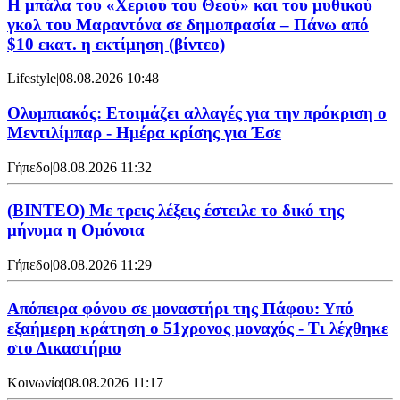
Η μπάλα του «Χεριού του Θεού» και του μυθικού
γκολ του Μαραντόνα σε δημοπρασία – Πάνω από
$10 εκατ. η εκτίμηση (βίντεο)
Lifestyle
|
08.08.2026 10:48
Ολυμπιακός: Ετοιμάζει αλλαγές για την πρόκριση ο
Μεντιλίμπαρ - Ημέρα κρίσης για Έσε
Γήπεδο
|
08.08.2026 11:32
(ΒΙΝΤΕΟ) Με τρεις λέξεις έστειλε το δικό της
μήνυμα η Ομόνοια
Γήπεδο
|
08.08.2026 11:29
Απόπειρα φόνου σε μοναστήρι της Πάφου: Υπό
εξαήμερη κράτηση ο 51χρονος μοναχός - Τι λέχθηκε
στο Δικαστήριο
Κοινωνία
|
08.08.2026 11:17