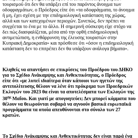
τουρισμού ότι δεν θα υπάρξει επί του παρόντος άνοιγμα των
οδοφραγμάτων, ο Πρόεδρος είπε ότι «τα οδοφράγματα, το άνοιγμα
ή μη, έχει σχέση με την επιδημιολογική κατάσταση της χώρας,
αλλά και των κατεχομένων περιοχών. Συνεπώς, δεν πρέπει να
συγχέεται το ένα με το άλλο. Η σημερινή σύσκεψη είχε στόχο να
δει πώς διασφαλίζεται, μέσα από την ορθή επιδημιολογική
αντιμετώπιση, η ενθάρρυνση της έλευσης τουριστών στην
Κυπριακή Δημοκρατία» και πρόσθεσε ότι «όσον η επιδημιολογική
κατάσταση δεν το επιτρέπει δεν θα υπάρξουν ανάλογα βήματα».
Κληθείς να απαντήσει σε επικρίσεις του Προέδρου του ΔΗΚΟ
για το Σχέδιο Ανάκαμψης και Ανθεκτικότητας, ο Πρόεδρος
είπε ότι «με λυπεί ιδιαίτερα όταν κάποιοι των ηγετών της
αντιπολίτευσης θέλουν να λένε ότι πρόκριμα των Προεδρικών
Εκλογών του 2023 θα είναι τα αποτελέσματα των Εκλογών της
ης
30
Μαΐου. Και γιατί με απογοητεύει; Δεν μπορεί κόμματα που
θέλουν να θεωρούνται σοβαρά να αγνοούν βασικά ευρωπαϊκά
προγράμματα τα οποία απευθύνονται στο σύνολο των 27
κρατών.
Το Σχέδιο Ανάκαμψης και Ανθεκτικότητας δεν είναι παρά ένα