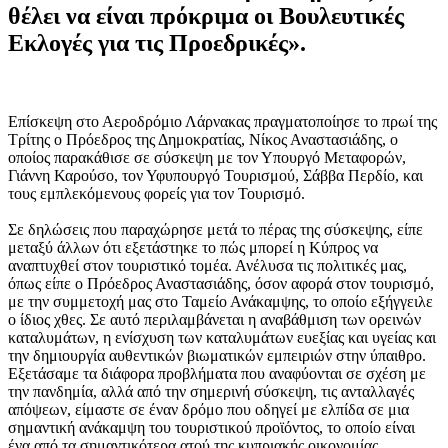
θέλει να είναι πρόκριμα οι Βουλευτικές
Εκλογές για τις Προεδρικές».
Επίσκεψη στο Αεροδρόμιο Λάρνακας πραγματοποίησε το πρωί της
Τρίτης ο Πρόεδρος της Δημοκρατίας, Νίκος Αναστασιάδης, ο
οποίος παρακάθισε σε σύσκεψη με τον Υπουργό Μεταφορών,
Γιάννη Καρούσο, τον Υφυπουργό Τουρισμού, Σάββα Περδίο, και
τους εμπλεκόμενους φορείς για τον Τουρισμό.
Σε δηλώσεις που παραχώρησε μετά το πέρας της σύσκεψης, είπε
μεταξύ άλλων ότι εξετάστηκε το πώς μπορεί η Κύπρος να
αναπτυχθεί στον τουριστικό τομέα. Ανέλυσα τις πολιτικές μας,
όπως είπε ο Πρόεδρος Αναστασιάδης, όσον αφορά στον τουρισμό,
με την συμμετοχή μας στο Ταμείο Ανάκαμψης, το οποίο εξήγγειλε
ο ίδιος χθες. Σε αυτό περιλαμβάνεται η αναβάθμιση των ορεινών
καταλυμάτων, η ενίσχυση των καταλυμάτων ευεξίας και υγείας και
την δημιουργία αυθεντικών βιωματικών εμπειριών στην ύπαιθρο.
Εξετάσαμε τα διάφορα προβλήματα που αναφύονται σε σχέση με
την πανδημία, αλλά από την σημερινή σύσκεψη, τις ανταλλαγές
απόψεων, είμαστε σε έναν δρόμο που οδηγεί με ελπίδα σε μια
σημαντική ανάκαμψη του τουριστικού προϊόντος, το οποίο είναι
ένα από τα σημαντικότερα ατού της κυπριακής οικονομίας.