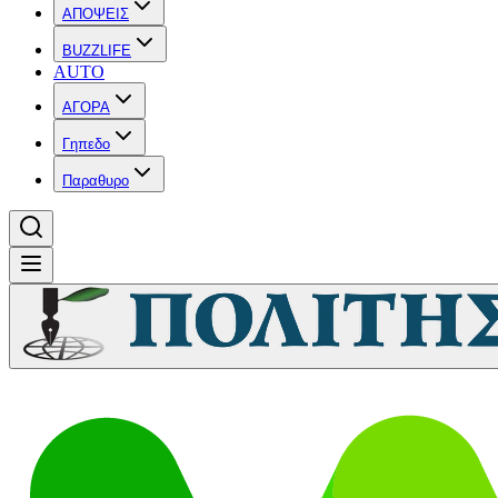
ΑΠΟΨΕΙΣ
BUZZLIFE
AUTO
ΑΓΟΡΑ
Γηπεδο
Παραθυρο