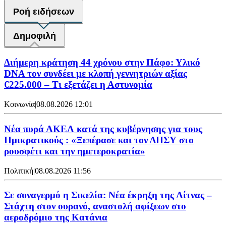
Ροή ειδήσεων
Δημοφιλή
Διήμερη κράτηση 44 χρόνου στην Πάφο: Υλικό
DNA τον συνδέει με κλοπή γεννητριών αξίας
€225.000 – Τι εξετάζει η Αστυνομία
Κοινωνία
|
08.08.2026 12:01
Νέα πυρά ΑΚΕΛ κατά της κυβέρνησης για τους
Ημικρατικούς : «Ξεπέρασε και τον ΔΗΣΥ στο
ρουσφέτι και την ημετεροκρατία»
Πολιτική
|
08.08.2026 11:56
Σε συναγερμό η Σικελία: Νέα έκρηξη της Αίτνας –
Στάχτη στον ουρανό, αναστολή αφίξεων στο
αεροδρόμιο της Κατάνια