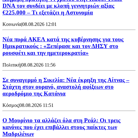
DNA τον συνδέει με κλοπή γεννητριών αξίας
€225.000 – Τι εξετάζει η Αστυνομία
Κοινωνία
|
08.08.2026 12:01
Νέα πυρά ΑΚΕΛ κατά της κυβέρνησης για τους
Ημικρατικούς : «Ξεπέρασε και τον ΔΗΣΥ στο
ρουσφέτι και την ημετεροκρατία»
Πολιτική
|
08.08.2026 11:56
Σε συναγερμό η Σικελία: Νέα έκρηξη της Αίτνας –
Στάχτη στον ουρανό, αναστολή αφίξεων στο
αεροδρόμιο της Κατάνια
Κόσμος
|
08.08.2026 11:51
Ο Μουρίνιο τα αλλάζει όλα στη Ρεάλ: Οι τρεις
κανόνες που έχει επιβάλλει στους παίκτες των
Μαδριλένων