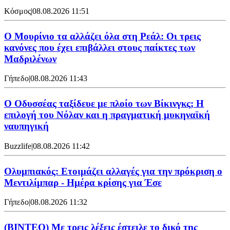
Κόσμος
|
08.08.2026 11:51
Ο Μουρίνιο τα αλλάζει όλα στη Ρεάλ: Οι τρεις
κανόνες που έχει επιβάλλει στους παίκτες των
Μαδριλένων
Γήπεδο
|
08.08.2026 11:43
Ο Οδυσσέας ταξίδευε με πλοίο των Βίκινγκς; Η
επιλογή του Νόλαν και η πραγματική μυκηναϊκή
ναυπηγική
Buzzlife
|
08.08.2026 11:42
Ολυμπιακός: Ετοιμάζει αλλαγές για την πρόκριση ο
Μεντιλίμπαρ - Ημέρα κρίσης για Έσε
Γήπεδο
|
08.08.2026 11:32
(ΒΙΝΤΕΟ) Με τρεις λέξεις έστειλε το δικό της