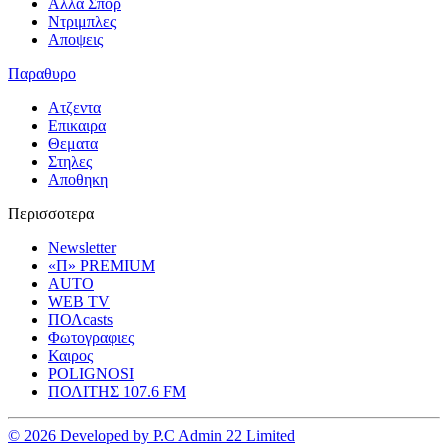
Αλλα Σπορ
Ντριμπλες
Αποψεις
Παραθυρο
Ατζεντα
Επικαιρα
Θεματα
Στηλες
Αποθηκη
Περισσοτερα
Newsletter
«Π» PREMIUM
AUTO
WEB TV
ΠΟΛcasts
Φωτογραφιες
Καιρος
POLIGNOSI
ΠΟΛΙΤΗΣ 107.6 FM
© 2026 Developed by P.C Admin 22 Limited