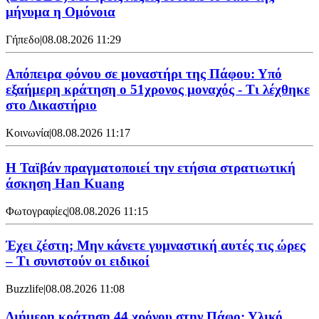
μήνυμα η Ομόνοια
Γήπεδο
|
08.08.2026 11:29
Απόπειρα φόνου σε μοναστήρι της Πάφου: Υπό
εξαήμερη κράτηση ο 51χρονος μοναχός - Τι λέχθηκε
στο Δικαστήριο
Κοινωνία
|
08.08.2026 11:17
Η Ταϊβάν πραγματοποιεί την ετήσια στρατιωτική
άσκηση Han Kuang
Φωτογραφίες
|
08.08.2026 11:15
Έχει ζέστη; Μην κάνετε γυμναστική αυτές τις ώρες
– Τι συνιστούν οι ειδικοί
Buzzlife
|
08.08.2026 11:08
Διήμερη κράτηση 44 χρόνου στην Πάφο: Υλικό