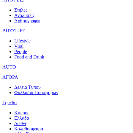
Στηλες
Αναλυσεις
Αρθρογραφοι
BUZZLIFE
Lifestyle
Viral
People
Food and Drink
AUTO
ΑΓΟΡΑ
Δελτια Τυπου
Φυλλαδια Προσφορων
Γηπεδο
Κυπρος
Ελλαδα
Διεθνη
Καλαθοσφαιρα