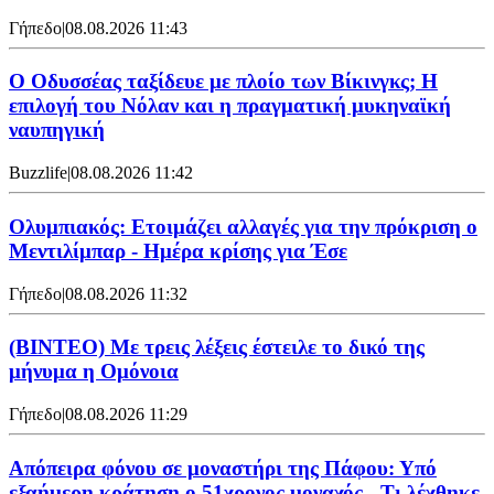
Γήπεδο
|
08.08.2026 11:43
Ο Οδυσσέας ταξίδευε με πλοίο των Βίκινγκς; Η
επιλογή του Νόλαν και η πραγματική μυκηναϊκή
ναυπηγική
Buzzlife
|
08.08.2026 11:42
Ολυμπιακός: Ετοιμάζει αλλαγές για την πρόκριση ο
Μεντιλίμπαρ - Ημέρα κρίσης για Έσε
Γήπεδο
|
08.08.2026 11:32
(ΒΙΝΤΕΟ) Με τρεις λέξεις έστειλε το δικό της
μήνυμα η Ομόνοια
Γήπεδο
|
08.08.2026 11:29
Απόπειρα φόνου σε μοναστήρι της Πάφου: Υπό
εξαήμερη κράτηση ο 51χρονος μοναχός - Τι λέχθηκε