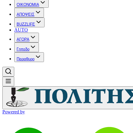
OIKONOMIA
ΑΠΟΨΕΙΣ
BUZZLIFE
AUTO
ΑΓΟΡΑ
Γηπεδο
Παραθυρο
Powered by