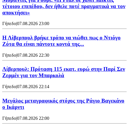
τέτοιου επιπέδου, δεν ήθελε ποτέ πραγματικά να τον
αποκτήσει»
Γήπεδο
|
07.08.2026 23:00
Η Λίβερπουλ βρήκε τρόπο να νιώθει πως ο Ντιόγο
Ζότα θα είναι πάντοτε κοντά της...
Γήπεδο
|
07.08.2026 22:30
Λίβερπουλ: Πρόταση 115 εκατ. ευρώ στην Παρί Σεν
Ζερμέν για τον Μπαρκολά
Γήπεδο
|
07.08.2026 22:14
Μεγάλος μεταγραφικός στόχος της Ράγιο Βαγεκάνο
ο Ικάρντι
Γήπεδο
|
07.08.2026 22:00