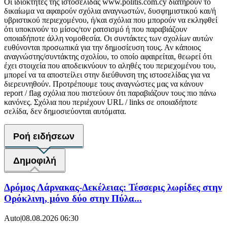
Οι ιδιοκτήτες της ιστοσελίδας www.politis.com.cy διατηρούν το
δικαίωμα να αφαιρούν σχόλια αναγνωστών, δυσφημιστικού και/ή
υβριστικού περιεχομένου, ή/και σχόλια που μπορούν να εκληφθεί
ότι υποκινούν το μίσος/τον ρατσισμό ή που παραβιάζουν
οποιαδήποτε άλλη νομοθεσία. Οι συντάκτες των σχολίων αυτών
ευθύνονται προσωπικά για την δημοσίευση τους. Αν κάποιος
αναγνώστης/συντάκτης σχολίου, το οποίο αφαιρείται, θεωρεί ότι
έχει στοιχεία που αποδεικνύουν το αληθές του περιεχομένου του,
μπορεί να τα αποστείλει στην διεύθυνση της ιστοσελίδας για να
διερευνηθούν. Προτρέπουμε τους αναγνώστες μας να κάνουν
report / flag σχόλια που πιστεύουν ότι παραβιάζουν τους πιο πάνω
κανόνες. Σχόλια που περιέχουν URL / links σε οποιαδήποτε
σελίδα, δεν δημοσιεύονται αυτόματα.
Ροή ειδήσεων
Δημοφιλή
Δρόμος Λάρνακας-Δεκέλειας: Τέσσερις λωρίδες στην
Ορόκλινη, μόνο δύο στην Πύλα...
Auto
|
08.08.2026 06:30