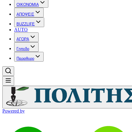
OIKONOMIA
ΑΠΟΨΕΙΣ
BUZZLIFE
AUTO
ΑΓΟΡΑ
Γηπεδο
Παραθυρο
Powered by