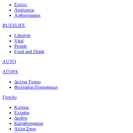
Στηλες
Αναλυσεις
Αρθρογραφοι
BUZZLIFE
Lifestyle
Viral
People
Food and Drink
AUTO
ΑΓΟΡΑ
Δελτια Τυπου
Φυλλαδια Προσφορων
Γηπεδο
Κυπρος
Ελλαδα
Διεθνη
Καλαθοσφαιρα
Αλλα Σπορ