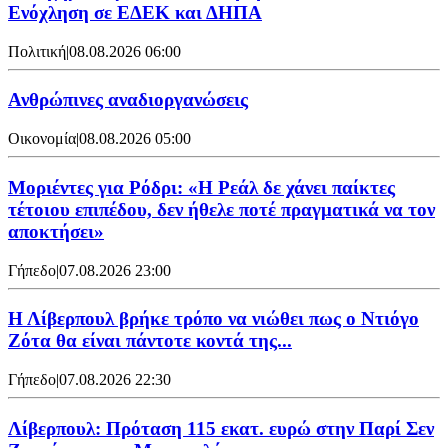
Ενόχληση σε ΕΔΕΚ και ΔΗΠΑ
Πολιτική
|
08.08.2026 06:00
Ανθρώπινες αναδιοργανώσεις
Οικονομία
|
08.08.2026 05:00
Μοριέντες για Ρόδρι: «Η Ρεάλ δε χάνει παίκτες
τέτοιου επιπέδου, δεν ήθελε ποτέ πραγματικά να τον
αποκτήσει»
Γήπεδο
|
07.08.2026 23:00
Η Λίβερπουλ βρήκε τρόπο να νιώθει πως ο Ντιόγο
Ζότα θα είναι πάντοτε κοντά της...
Γήπεδο
|
07.08.2026 22:30
Λίβερπουλ: Πρόταση 115 εκατ. ευρώ στην Παρί Σεν