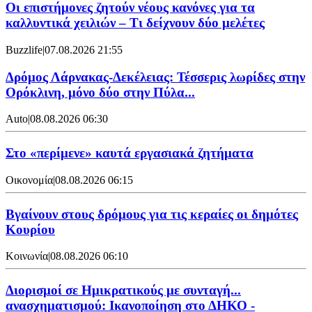
Οι επιστήμονες ζητούν νέους κανόνες για τα
καλλυντικά χειλιών – Τι δείχνουν δύο μελέτες
Buzzlife
|
07.08.2026 21:55
Δρόμος Λάρνακας-Δεκέλειας: Τέσσερις λωρίδες στην
Ορόκλινη, μόνο δύο στην Πύλα...
Auto
|
08.08.2026 06:30
Στο «περίμενε» καυτά εργασιακά ζητήματα
Οικονομία
|
08.08.2026 06:15
Βγαίνουν στους δρόμους για τις κεραίες οι δημότες
Κουρίου
Κοινωνία
|
08.08.2026 06:10
Διορισμοί σε Ημικρατικούς με συνταγή...
ανασχηματισμού: Ικανοποίηση στο ΔΗΚΟ -