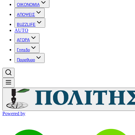
OIKONOMIA
ΑΠΟΨΕΙΣ
BUZZLIFE
AUTO
ΑΓΟΡΑ
Γηπεδο
Παραθυρο
Powered by