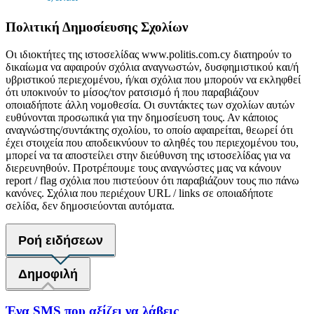
Πολιτική Δημοσίευσης Σχολίων
Οι ιδιοκτήτες της ιστοσελίδας www.politis.com.cy διατηρούν το
δικαίωμα να αφαιρούν σχόλια αναγνωστών, δυσφημιστικού και/ή
υβριστικού περιεχομένου, ή/και σχόλια που μπορούν να εκληφθεί
ότι υποκινούν το μίσος/τον ρατσισμό ή που παραβιάζουν
οποιαδήποτε άλλη νομοθεσία. Οι συντάκτες των σχολίων αυτών
ευθύνονται προσωπικά για την δημοσίευση τους. Αν κάποιος
αναγνώστης/συντάκτης σχολίου, το οποίο αφαιρείται, θεωρεί ότι
έχει στοιχεία που αποδεικνύουν το αληθές του περιεχομένου του,
μπορεί να τα αποστείλει στην διεύθυνση της ιστοσελίδας για να
διερευνηθούν. Προτρέπουμε τους αναγνώστες μας να κάνουν
report / flag σχόλια που πιστεύουν ότι παραβιάζουν τους πιο πάνω
κανόνες. Σχόλια που περιέχουν URL / links σε οποιαδήποτε
σελίδα, δεν δημοσιεύονται αυτόματα.
Ροή ειδήσεων
Δημοφιλή
Ένα SMS που αξίζει να λάβεις