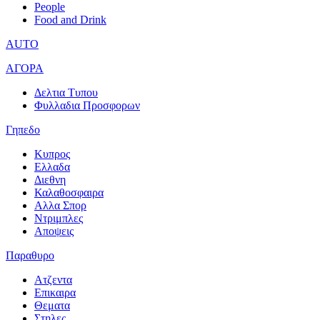
People
Food and Drink
AUTO
ΑΓΟΡΑ
Δελτια Τυπου
Φυλλαδια Προσφορων
Γηπεδο
Κυπρος
Ελλαδα
Διεθνη
Καλαθοσφαιρα
Αλλα Σπορ
Ντριμπλες
Αποψεις
Παραθυρο
Ατζεντα
Επικαιρα
Θεματα
Στηλες