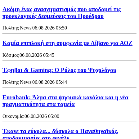
Ακόμη ένας ανασχηματισμός που αποδομεί τις
προεκλογικές δεσμεύσεις του Προέδρου
Πολίτης News
|
06.08.2026 05:50
Καμία επιπλοκή στη συμφωνία με Λίβανο για ΑΟΖ
Κόσμος
|
06.08.2026 05:45
Έφηβοι & Gaming: Ο Ρόλος του Ψυχολόγου
Πολίτης News
|
06.08.2026 05:44
Eurobank: Άλμα στα ψηφιακά κανάλια και η νέα
πραγματικότητα στα ταμεία
Οικονομία
|
06.08.2026 05:00
Έκανε τα εύκολα... δύσκολα ο Παναθηναϊκός,
αποδοκιμασίες στο φινάλε