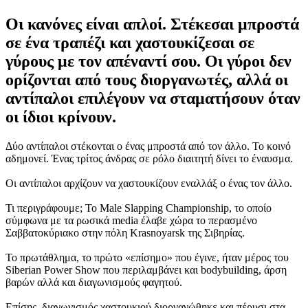
Οι κανόνες είναι απλοί. Στέκεσαι μπροστά
σε ένα τραπέζι και χαστουκίζεσαι σε
γύρους με τον απέναντί σου. Οι γύροι δεν
ορίζονται από τους διοργανωτές, αλλά οι
αντίπαλοι επιλέγουν να σταματήσουν όταν
οι ίδιοι κρίνουν.
Δύο αντίπαλοι στέκονται ο ένας μπροστά από τον άλλο. Το κοινό
αδημονεί. Ένας τρίτος άνδρας σε ρόλο διαιτητή δίνει το έναυσμα.
Οι αντίπαλοι αρχίζουν να χαστουκίζουν εναλλάξ ο ένας τον άλλο.
Τι περιγράφουμε; Το Male Slapping Championship, το οποίο
σύμφωνα με τα ρωσικά media έλαβε χώρα το περασμένο
Σαββατοκύριακο στην πόλη Krasnoyarsk της Σιβηρίας.
Το πρωτάθλημα, το πρώτο «επίσημο» που έγινε, ήταν μέρος του
Siberian Power Show που περιλαμβάνει και bodybuilding, άρση
βαρών αλλά και διαγωνισμούς φαγητού.
Επίσης, διαγωνισμός χαστουκιού διοργανώθηκε και πέρυσι στα