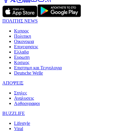
ΠΟΛΙΤΗΣ NEWS
Κυπρος
Πολιτικη
Οικονομια
Επιχειρησεις
Ελλαδα
Ευρωπη
Κοσμος
Επιστημη και Τεχνολογια
Deutsche Welle
ΑΠΟΨΕΙΣ
Στηλες
Αναλυσεις
Αρθρογραφοι
BUZZLIFE
Lifestyle
Viral