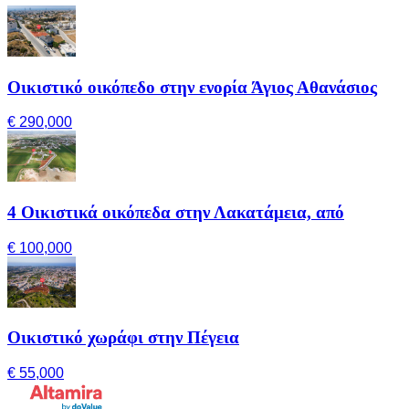
Οικιστικό οικόπεδο στην ενορία Άγιος Αθανάσιος
€ 290,000
4 Οικιστικά οικόπεδα στην Λακατάμεια, από
€ 100,000
Οικιστικό χωράφι στην Πέγεια
€ 55,000