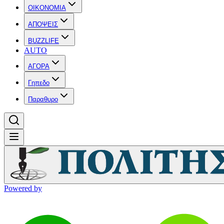
OIKONOMIA
ΑΠΟΨΕΙΣ
BUZZLIFE
AUTO
ΑΓΟΡΑ
Γηπεδο
Παραθυρο
Powered by