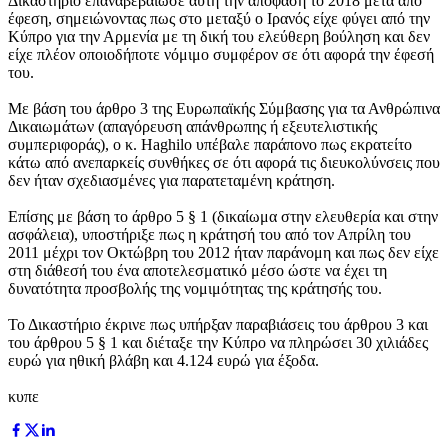
Δικαστήριο επαναβεβαίωσε αυτή την απόφαση το 2018 μετά από
έφεση, σημειώνοντας πως στο μεταξύ ο Ιρανός είχε φύγει από την
Κύπρο για την Αρμενία με τη δική του ελεύθερη βούληση και δεν
είχε πλέον οποιοδήποτε νόμιμο συμφέρον σε ότι αφορά την έφεσή
του.
Με βάση του άρθρο 3 της Ευρωπαϊκής Σύμβασης για τα Ανθρώπινα
Δικαιωμάτων (απαγόρευση απάνθρωπης ή εξευτελιστικής
συμπεριφοράς), ο κ. Haghilo υπέβαλε παράπονο πως εκρατείτο
κάτω από ανεπαρκείς συνθήκες σε ότι αφορά τις διευκολύνσεις που
δεν ήταν σχεδιασμένες για παρατεταμένη κράτηση.
Επίσης με βάση το άρθρο 5 § 1 (δικαίωμα στην ελευθερία και στην
ασφάλεια), υποστήριξε πως η κράτησή του από τον Απρίλη του
2011 μέχρι τον Οκτώβρη του 2012 ήταν παράνομη και πως δεν είχε
στη διάθεσή του ένα αποτελεσματικό μέσο ώστε να έχει τη
δυνατότητα προσβολής της νομιμότητας της κράτησής του.
Το Δικαστήριο έκρινε πως υπήρξαν παραβιάσεις του άρθρου 3 και
του άρθρου 5 § 1 και διέταξε την Κύπρο να πληρώσει 30 χιλιάδες
ευρώ για ηθική βλάβη και 4.124 ευρώ για έξοδα.
κυπε