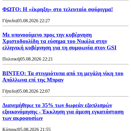
ΦΩΤΟ: Η «έκρηξη» στο τελευταίο σφύριγμα!
Γήπεδο
|
05.08.2026 22:27
Με υπονοούμενο προς την κυβέρνηση
Χριστοδουλίδη τα εύσημα του Νικόλα στην
ελληνική κυβέρνηση για τη συμφωνία στον GSI
Πολιτική
|
05.08.2026 22:21
ΒΙΝΤΕΟ: Τα στιγμιότυπα από τη μεγάλη νίκη του
Απόλλωνα επί της Μπραν
Γήπεδο
|
05.08.2026 22:07
Διανεμήθηκε το 35% των δωρεάν εξοπλισμών
εξοικονόμησης - Έκκληση για άμεση εγκατάσταση
των ακροφυσίων
Κύπρος
|
05.08.2026 21:55