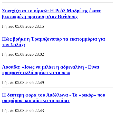
Συνεχίζεται το σίριαλ: Η Ρεάλ Μαδρίτης έκανε
βελτιωμένη πρόταση στον Βινίσιους
Γήπεδο
|
05.08.2026 23:15
Πώς βρήκε η Τραμπζονσπόρ τα εκατομμύρια για
τον Σαλάχ;
Γήπεδο
|
05.08.2026 23:02
Λοσάδα: «Ισως να μιλάει η αδρεναλίνη - Είναι
προφανές αλλά πρέπει να το πω»
Γήπεδο
|
05.08.2026 22:49
Η δεύτερη φορά του Απόλλωνα - Το «ρεκόρ» που
ισοφάρισε και πάει να το σπάσει
Γήπεδο
|
05.08.2026 22:43