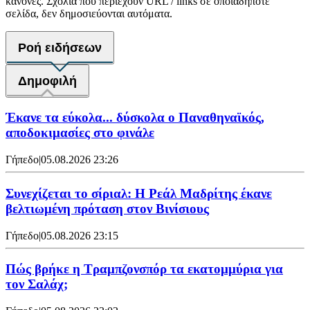
κανόνες. Σχόλια που περιέχουν URL / links σε οποιαδήποτε
σελίδα, δεν δημοσιεύονται αυτόματα.
Ροή ειδήσεων
Δημοφιλή
Έκανε τα εύκολα... δύσκολα ο Παναθηναϊκός,
αποδοκιμασίες στο φινάλε
Γήπεδο
|
05.08.2026 23:26
Συνεχίζεται το σίριαλ: Η Ρεάλ Μαδρίτης έκανε
βελτιωμένη πρόταση στον Βινίσιους
Γήπεδο
|
05.08.2026 23:15
Πώς βρήκε η Τραμπζονσπόρ τα εκατομμύρια για
τον Σαλάχ;