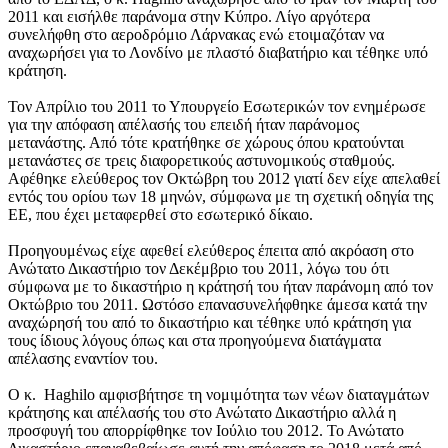
2011 και εισήλθε παράνομα στην Κύπρο. Λίγο αργότερα
συνελήφθη στο αεροδρόμιο Λάρνακας ενώ ετοιμαζόταν να
αναχωρήσει για το Λονδίνο με πλαστό διαβατήριο και τέθηκε υπό
κράτηση.
Τον Απρίλιο του 2011 το Υπουργείο Εσωτερικών τον ενημέρωσε
για την απόφαση απέλασής του επειδή ήταν παράνομος
μετανάστης. Από τότε κρατήθηκε σε χώρους όπου κρατούνται
μετανάστες σε τρεις διαφορετικούς αστυνομικούς σταθμούς.
Αφέθηκε ελεύθερος τον Οκτώβρη του 2012 γιατί δεν είχε απελαθεί
εντός του ορίου των 18 μηνών, σύμφωνα με τη σχετική οδηγία της
ΕΕ, που έχει μεταφερθεί στο εσωτερικό δίκαιο.
Προηγουμένως είχε αφεθεί ελεύθερος έπειτα από ακρόαση στο
Ανώτατο Δικαστήριο τον Δεκέμβριο του 2011, λόγω του ότι
σύμφωνα με το δικαστήριο η κράτησή του ήταν παράνομη από τον
Οκτώβριο του 2011. Ωστόσο επανασυνελήφθηκε άμεσα κατά την
αναχώρησή του από το δικαστήριο και τέθηκε υπό κράτηση για
τους ίδιους λόγους όπως και στα προηγούμενα διατάγματα
απέλασης εναντίον του.
Ο κ. Haghilo αμφισβήτησε τη νομιμότητα των νέων διαταγμάτων
κράτησης και απέλασής του στο Ανώτατο Δικαστήριο αλλά η
προσφυγή του απορρίφθηκε τον Ιούλιο του 2012. Το Ανώτατο