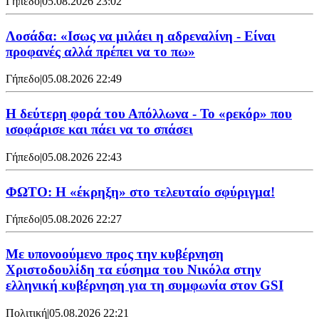
Γήπεδο
|
05.08.2026 23:02
Λοσάδα: «Ισως να μιλάει η αδρεναλίνη - Είναι
προφανές αλλά πρέπει να το πω»
Γήπεδο
|
05.08.2026 22:49
Η δεύτερη φορά του Απόλλωνα - Το «ρεκόρ» που
ισοφάρισε και πάει να το σπάσει
Γήπεδο
|
05.08.2026 22:43
ΦΩΤΟ: Η «έκρηξη» στο τελευταίο σφύριγμα!
Γήπεδο
|
05.08.2026 22:27
Με υπονοούμενο προς την κυβέρνηση
Χριστοδουλίδη τα εύσημα του Νικόλα στην
ελληνική κυβέρνηση για τη συμφωνία στον GSI
Πολιτική
|
05.08.2026 22:21