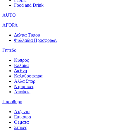
Food and Drink
AUTO
ΑΓΟΡΑ
Δελτια Τυπου
Φυλλαδια Προσφορων
Γηπεδο
Κυπρος
Ελλαδα
Διεθνη
Καλαθοσφαιρα
Αλλα Σπορ
Ντριμπλες
Αποψεις
Παραθυρο
Ατζεντα
Επικαιρα
Θεματα
Στηλες