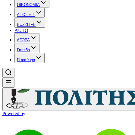
OIKONOMIA
ΑΠΟΨΕΙΣ
BUZZLIFE
AUTO
ΑΓΟΡΑ
Γηπεδο
Παραθυρο
Powered by