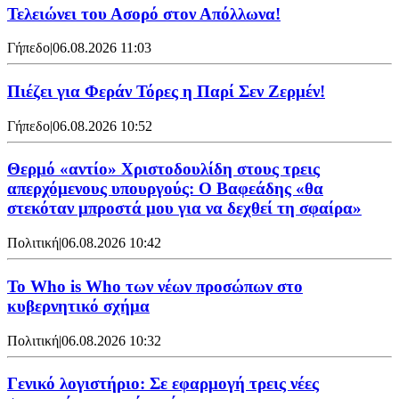
Τελειώνει του Ασορό στον Απόλλωνα!
Γήπεδο
|
06.08.2026 11:03
Πιέζει για Φεράν Τόρες η Παρί Σεν Ζερμέν!
Γήπεδο
|
06.08.2026 10:52
Θερμό «αντίο» Χριστοδουλίδη στους τρεις
απερχόμενους υπουργούς: Ο Βαφεάδης «θα
στεκόταν μπροστά μου για να δεχθεί τη σφαίρα»
Πολιτική
|
06.08.2026 10:42
Το Who is Who των νέων προσώπων στο
κυβερνητικό σχήμα
Πολιτική
|
06.08.2026 10:32
Γενικό λογιστήριο: Σε εφαρμογή τρεις νέες