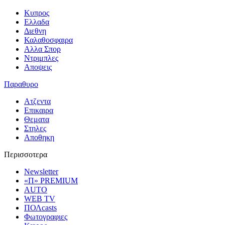
Κυπρος
Ελλαδα
Διεθνη
Καλαθοσφαιρα
Αλλα Σπορ
Ντριμπλες
Αποψεις
Παραθυρο
Ατζεντα
Επικαιρα
Θεματα
Στηλες
Αποθηκη
Περισσοτερα
Newsletter
«Π» PREMIUM
AUTO
WEB TV
ΠΟΛcasts
Φωτογραφιες