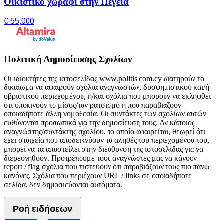
Οικιστικό χωράφι στην Πέγεια
€ 55,000
Πολιτική Δημοσίευσης Σχολίων
Οι ιδιοκτήτες της ιστοσελίδας www.politis.com.cy διατηρούν το
δικαίωμα να αφαιρούν σχόλια αναγνωστών, δυσφημιστικού και/ή
υβριστικού περιεχομένου, ή/και σχόλια που μπορούν να εκληφθεί
ότι υποκινούν το μίσος/τον ρατσισμό ή που παραβιάζουν
οποιαδήποτε άλλη νομοθεσία. Οι συντάκτες των σχολίων αυτών
ευθύνονται προσωπικά για την δημοσίευση τους. Αν κάποιος
αναγνώστης/συντάκτης σχολίου, το οποίο αφαιρείται, θεωρεί ότι
έχει στοιχεία που αποδεικνύουν το αληθές του περιεχομένου του,
μπορεί να τα αποστείλει στην διεύθυνση της ιστοσελίδας για να
διερευνηθούν. Προτρέπουμε τους αναγνώστες μας να κάνουν
report / flag σχόλια που πιστεύουν ότι παραβιάζουν τους πιο πάνω
κανόνες. Σχόλια που περιέχουν URL / links σε οποιαδήποτε
σελίδα, δεν δημοσιεύονται αυτόματα.
Ροή ειδήσεων