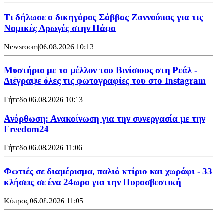
Τι δήλωσε ο δικηγόρος Σάββας Ζαννούπας για τις
Νομικές Αρωγές στην Πάφο
Newsroom
|
06.08.2026 10:13
Μυστήριο με το μέλλον του Βινίσιους στη Ρεάλ -
Διέγραψε όλες τις φωτογραφίες του στο Instagram
Γήπεδο
|
06.08.2026 10:13
Ανόρθωση: Ανακοίνωση για την συνεργασία με την
Freedom24
Γήπεδο
|
06.08.2026 11:06
Φωτιές σε διαμέρισμα, παλιό κτίριο και χωράφι - 33
κλήσεις σε ένα 24ωρο για την Πυροσβεστική
Κύπρος
|
06.08.2026 11:05