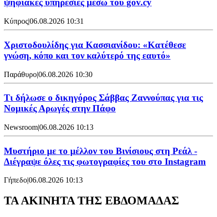
ψηφιακές υπηρεσίες μέσω του gov.cy
Κύπρος
|
06.08.2026 10:31
Χριστοδουλίδης για Κασσιανίδου: «Κατέθεσε
γνώση, κόπο και τον καλύτερό της εαυτό»
Παράθυρο
|
06.08.2026 10:30
Τι δήλωσε ο δικηγόρος Σάββας Ζαννούπας για τις
Νομικές Αρωγές στην Πάφο
Newsroom
|
06.08.2026 10:13
Μυστήριο με το μέλλον του Βινίσιους στη Ρεάλ -
Διέγραψε όλες τις φωτογραφίες του στο Instagram
Γήπεδο
|
06.08.2026 10:13
ΤΑ ΑΚΙΝΗΤΑ ΤΗΣ ΕΒΔΟΜΑΔΑΣ