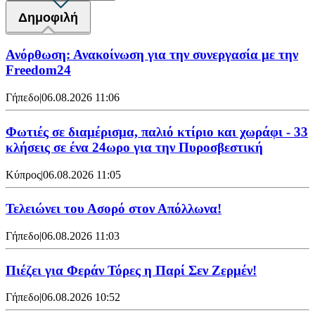
Δημοφιλή
Ανόρθωση: Ανακοίνωση για την συνεργασία με την
Freedom24
Γήπεδο
|
06.08.2026 11:06
Φωτιές σε διαμέρισμα, παλιό κτίριο και χωράφι - 33
κλήσεις σε ένα 24ωρο για την Πυροσβεστική
Κύπρος
|
06.08.2026 11:05
Τελειώνει του Ασορό στον Απόλλωνα!
Γήπεδο
|
06.08.2026 11:03
Πιέζει για Φεράν Τόρες η Παρί Σεν Ζερμέν!
Γήπεδο
|
06.08.2026 10:52