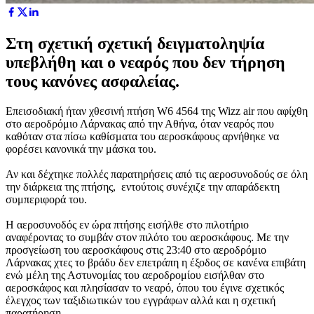
Στη σχετική σχετική δειγματοληψία
υπεβλήθη και ο νεαρός που δεν τήρηση
τους κανόνες ασφαλείας.
Επεισοδιακή ήταν χθεσινή πτήση W6 4564 της Wizz air που αφίχθη
στο αεροδρόμιο Λάρνακας από την Αθήνα, όταν νεαρός που
καθόταν στα πίσω καθίσματα του αεροσκάφους αρνήθηκε να
φορέσει κανονικά την μάσκα του.
Αν και δέχτηκε πολλές παρατηρήσεις από τις αεροσυνοδούς σε όλη
την διάρκεια της πτήσης, εντούτοις συνέχιζε την απαράδεκτη
συμπεριφορά του.
Η αεροσυνοδός εν ώρα πτήσης εισήλθε στο πιλοτήριο
αναφέροντας το συμβάν στον πιλότο του αεροσκάφους. Με την
προσγείωση του αεροσκάφους στις 23:40 στο αεροδρόμιο
Λάρνακας χτες το βράδυ δεν επετράπη η έξοδος σε κανένα επιβάτη
ενώ μέλη της Αστυνομίας του αεροδρομίου εισήλθαν στο
αεροσκάφος και πλησίασαν το νεαρό, όπου του έγινε σχετικός
έλεγχος των ταξιδιωτικών του εγγράφων αλλά και η σχετική
παρατήρηση .