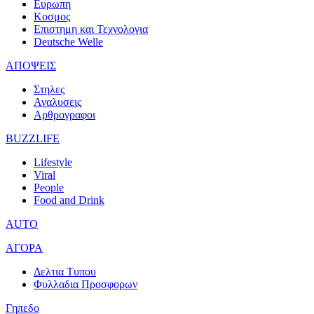
Ευρωπη
Κοσμος
Επιστημη και Τεχνολογια
Deutsche Welle
ΑΠΟΨΕΙΣ
Στηλες
Αναλυσεις
Αρθρογραφοι
BUZZLIFE
Lifestyle
Viral
People
Food and Drink
AUTO
ΑΓΟΡΑ
Δελτια Τυπου
Φυλλαδια Προσφορων
Γηπεδο