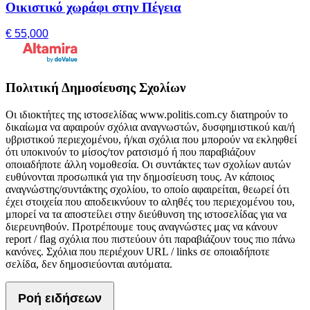
Οικιστικό χωράφι στην Πέγεια
€ 55,000
Πολιτική Δημοσίευσης Σχολίων
Οι ιδιοκτήτες της ιστοσελίδας www.politis.com.cy διατηρούν το
δικαίωμα να αφαιρούν σχόλια αναγνωστών, δυσφημιστικού και/ή
υβριστικού περιεχομένου, ή/και σχόλια που μπορούν να εκληφθεί
ότι υποκινούν το μίσος/τον ρατσισμό ή που παραβιάζουν
οποιαδήποτε άλλη νομοθεσία. Οι συντάκτες των σχολίων αυτών
ευθύνονται προσωπικά για την δημοσίευση τους. Αν κάποιος
αναγνώστης/συντάκτης σχολίου, το οποίο αφαιρείται, θεωρεί ότι
έχει στοιχεία που αποδεικνύουν το αληθές του περιεχομένου του,
μπορεί να τα αποστείλει στην διεύθυνση της ιστοσελίδας για να
διερευνηθούν. Προτρέπουμε τους αναγνώστες μας να κάνουν
report / flag σχόλια που πιστεύουν ότι παραβιάζουν τους πιο πάνω
κανόνες. Σχόλια που περιέχουν URL / links σε οποιαδήποτε
σελίδα, δεν δημοσιεύονται αυτόματα.
Ροή ειδήσεων