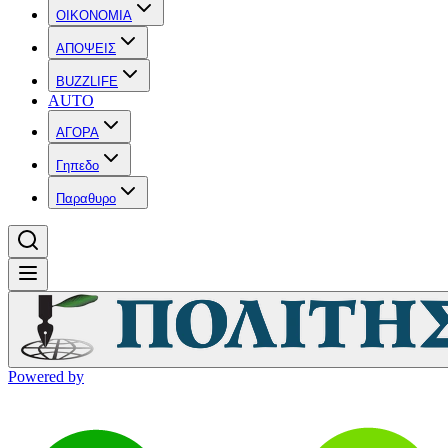
OIKONOMIA
ΑΠΟΨΕΙΣ
BUZZLIFE
AUTO
ΑΓΟΡΑ
Γηπεδο
Παραθυρο
Powered by