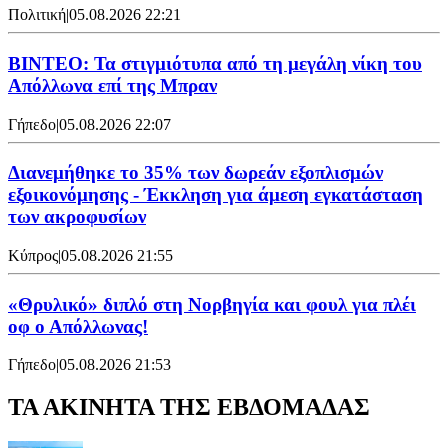
Πολιτική
|
05.08.2026 22:21
ΒΙΝΤΕΟ: Τα στιγμιότυπα από τη μεγάλη νίκη του
Απόλλωνα επί της Μπραν
Γήπεδο
|
05.08.2026 22:07
Διανεμήθηκε το 35% των δωρεάν εξοπλισμών
εξοικονόμησης - Έκκληση για άμεση εγκατάσταση
των ακροφυσίων
Κύπρος
|
05.08.2026 21:55
«Θρυλικό» διπλό στη Νορβηγία και φουλ για πλέι
οφ ο Απόλλωνας!
Γήπεδο
|
05.08.2026 21:53
ΤΑ ΑΚΙΝΗΤΑ ΤΗΣ ΕΒΔΟΜΑΔΑΣ