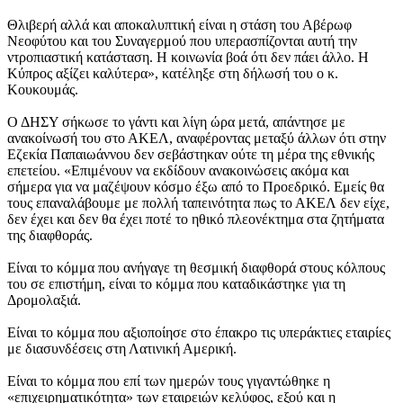
Θλιβερή αλλά και αποκαλυπτική είναι η στάση του Αβέρωφ
Νεοφύτου και του Συναγερμού που υπερασπίζονται αυτή την
ντροπιαστική κατάσταση. Η κοινωνία βοά ότι δεν πάει άλλο. Η
Κύπρος αξίζει καλύτερα», κατέληξε στη δήλωσή του ο κ.
Κουκουμάς.
Ο ΔΗΣΥ σήκωσε το γάντι και λίγη ώρα μετά, απάντησε με
ανακοίνωσή του στο ΑΚΕΛ, αναφέροντας μεταξύ άλλων ότι στην
Εζεκία Παπαιωάννου δεν σεβάστηκαν ούτε τη μέρα της εθνικής
επετείου. «Επιμένουν να εκδίδουν ανακοινώσεις ακόμα και
σήμερα για να μαζέψουν κόσμο έξω από το Προεδρικό. Εμείς θα
τους επαναλάβουμε με πολλή ταπεινότητα πως το ΑΚΕΛ δεν είχε,
δεν έχει και δεν θα έχει ποτέ το ηθικό πλεονέκτημα στα ζητήματα
της διαφθοράς.
Είναι το κόμμα που ανήγαγε τη θεσμική διαφθορά στους κόλπους
του σε επιστήμη, είναι το κόμμα που καταδικάστηκε για τη
Δρομολαξιά.
Είναι το κόμμα που αξιοποίησε στο έπακρο τις υπεράκτιες εταιρίες
με διασυνδέσεις στη Λατινική Αμερική.
Είναι το κόμμα που επί των ημερών τους γιγαντώθηκε η
«επιχειρηματικότητα» των εταιρειών κελύφος, εξού και η