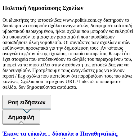
Πολιτική Δημοσίευσης Σχολίων
Οι ιδιοκτήτες της ιστοσελίδας www.politis.com.cy διατηρούν το
δικαίωμα να αφαιρούν σχόλια αναγνωστών, δυσφημιστικού και/ή
υβριστικού περιεχομένου, ή/και σχόλια που μπορούν να εκληφθεί
ότι υποκινούν το μίσος/τον ρατσισμό ή που παραβιάζουν
οποιαδήποτε άλλη νομοθεσία. Οι συντάκτες των σχολίων αυτών
ευθύνονται προσωπικά για την δημοσίευση τους. Αν κάποιος
αναγνώστης/συντάκτης σχολίου, το οποίο αφαιρείται, θεωρεί ότι
έχει στοιχεία που αποδεικνύουν το αληθές του περιεχομένου του,
μπορεί να τα αποστείλει στην διεύθυνση της ιστοσελίδας για να
διερευνηθούν. Προτρέπουμε τους αναγνώστες μας να κάνουν
report / flag σχόλια που πιστεύουν ότι παραβιάζουν τους πιο πάνω
κανόνες. Σχόλια που περιέχουν URL / links σε οποιαδήποτε
σελίδα, δεν δημοσιεύονται αυτόματα.
Ροή ειδήσεων
Δημοφιλή
Έκανε τα εύκολα... δύσκολα ο Παναθηναϊκός,