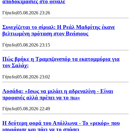
αποδοκιμασίες στο φινάλε
Γήπεδο
|
05.08.2026 23:26
Συνεχίζεται το σίριαλ: Η Ρεάλ Μαδρίτης έκανε
βελτιωμένη πρόταση στον Βινίσιους
Γήπεδο
|
05.08.2026 23:15
Πώς βρήκε η Τραμπζονσπόρ τα εκατομμύρια για
τον Σαλάχ;
Γήπεδο
|
05.08.2026 23:02
Λοσάδα: «Ισως να μιλάει η αδρεναλίνη - Είναι
προφανές αλλά πρέπει να το πω»
Γήπεδο
|
05.08.2026 22:49
Η δεύτερη φορά του Απόλλωνα - Το «ρεκόρ» που
ισοφάρισε και πάει να το σπάσει