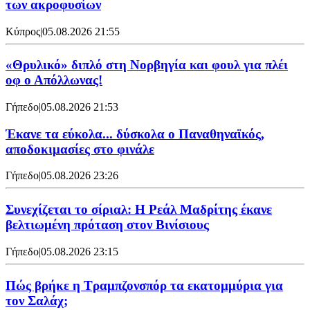
των ακροφυσίων
Κύπρος
|
05.08.2026 21:55
«Θρυλικό» διπλό στη Νορβηγία και φουλ για πλέι
οφ ο Απόλλωνας!
Γήπεδο
|
05.08.2026 21:53
Έκανε τα εύκολα... δύσκολα ο Παναθηναϊκός,
αποδοκιμασίες στο φινάλε
Γήπεδο
|
05.08.2026 23:26
Συνεχίζεται το σίριαλ: Η Ρεάλ Μαδρίτης έκανε
βελτιωμένη πρόταση στον Βινίσιους
Γήπεδο
|
05.08.2026 23:15
Πώς βρήκε η Τραμπζονσπόρ τα εκατομμύρια για
τον Σαλάχ;