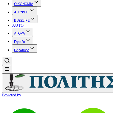
OIKONOMIA
ΑΠΟΨΕΙΣ
BUZZLIFE
AUTO
ΑΓΟΡΑ
Γηπεδο
Παραθυρο
Powered by