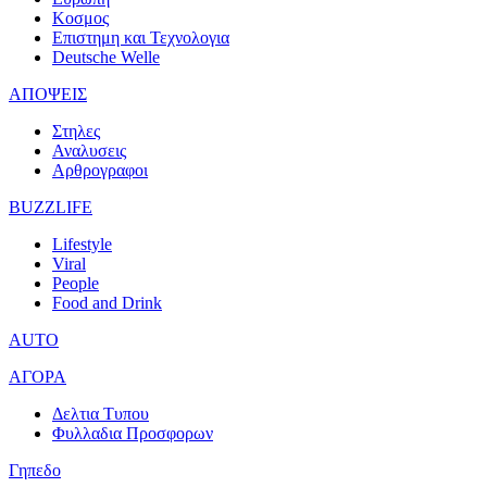
Κοσμος
Επιστημη και Τεχνολογια
Deutsche Welle
ΑΠΟΨΕΙΣ
Στηλες
Αναλυσεις
Αρθρογραφοι
BUZZLIFE
Lifestyle
Viral
People
Food and Drink
AUTO
ΑΓΟΡΑ
Δελτια Τυπου
Φυλλαδια Προσφορων
Γηπεδο