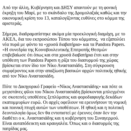
Από την άλλη, Κυβέρνηση και ΔΗΣΥ απαντούν με τη φονική
έκρηξη του Μαρί, με το σκάνδαλο της Δρομολαξιάς καθώς και την
οικονομική κρίση του 13, καταλογίζοντας ευθύνες στο κόμμα της
αριστεράς.
Σήμερα, διαδραματίστηκε ακόμα μία προεκλογική διαμάχη, με το
ΑΚΕΛ, δια του εκπροσώπου Τύπου του κόμματος, να εξαπολύει
νέα πυρά με φόντο τα «χρυσά διαβατήρια» και τα Pandora Papers.
«Η συνεδρία της Κοινοβουλευτικής Επιτροπής Θεσμών
επιβεβαίωσε ότι όπως και στα χρυσά διαβατήρια έτσι και στην
υπόθεση των Pandora Papers η ρίζα του διασυρμού της χώρας
βρίσκεται στον ίδιο τον Νίκο Αναστασιάδη. Στη σύγκρουση
συμφέροντος και στην απαξίωση βασικών αρχών πολιτικής ηθικής
από τον Νίκο Αναστασιάδη.
Πότε το Δικηγορικό Γραφείο «Νίκος Αναστασιάδης» και πότε οι
μεγιστάνες φίλοι του Νίκου Αναστασιάδη βρίσκονται μπλεγμένοι
σε σκοτεινές υποθέσεις ξεπλύματος και φοροδιαφυγής δεκάδων
εκατομμυρίων ευρώ. Οι αρχές οφείλουν να ερευνήσουν τη νομική
και ποινική πτυχή αυτών των υποθέσεων. Η ηθική και η πολιτική
δεοντολογία όμως δεν θα εντοπιστεί με έρευνες όταν δεν την
διαθέτει ο κ. Αναστασιάδης και η κυβέρνηση του Συναγερμού.
Είναι αυταπόδεικτη και κραυγαλέα. Όπως και ο διασυρμός της
πατρίδας μας.