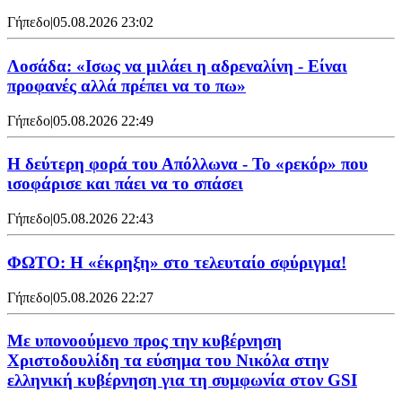
Γήπεδο
|
05.08.2026 23:02
Λοσάδα: «Ισως να μιλάει η αδρεναλίνη - Είναι
προφανές αλλά πρέπει να το πω»
Γήπεδο
|
05.08.2026 22:49
Η δεύτερη φορά του Απόλλωνα - Το «ρεκόρ» που
ισοφάρισε και πάει να το σπάσει
Γήπεδο
|
05.08.2026 22:43
ΦΩΤΟ: Η «έκρηξη» στο τελευταίο σφύριγμα!
Γήπεδο
|
05.08.2026 22:27
Με υπονοούμενο προς την κυβέρνηση
Χριστοδουλίδη τα εύσημα του Νικόλα στην
ελληνική κυβέρνηση για τη συμφωνία στον GSI