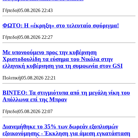
Γήπεδο
|
05.08.2026 22:43
ΦΩΤΟ: Η «έκρηξη» στο τελευταίο σφύριγμα!
Γήπεδο
|
05.08.2026 22:27
Με υπονοούμενο προς την κυβέρνηση
Χριστοδουλίδη τα εύσημα του Νικόλα στην
ελληνική κυβέρνηση για τη συμφωνία στον GSI
Πολιτική
|
05.08.2026 22:21
ΒΙΝΤΕΟ: Τα στιγμιότυπα από τη μεγάλη νίκη του
Απόλλωνα επί της Μπραν
Γήπεδο
|
05.08.2026 22:07
Διανεμήθηκε το 35% των δωρεάν εξοπλισμών
εξοικονόμησης - Έκκληση για άμεση εγκατάσταση