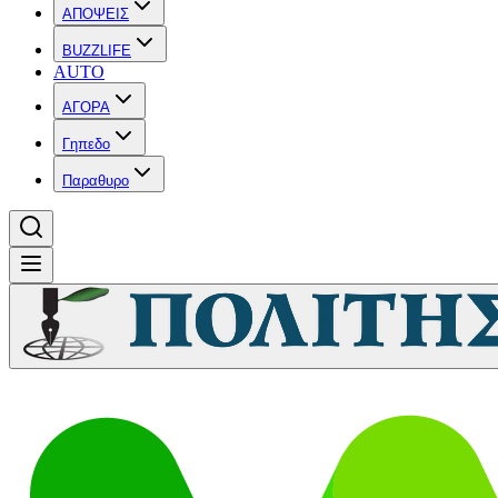
ΑΠΟΨΕΙΣ
BUZZLIFE
AUTO
ΑΓΟΡΑ
Γηπεδο
Παραθυρο