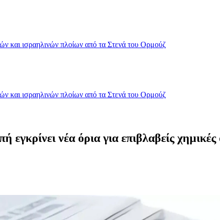
κών και ισραηλινών πλοίων από τα Στενά του Ορμούζ
κών και ισραηλινών πλοίων από τα Στενά του Ορμούζ
εγκρίνει νέα όρια για επιβλαβείς χημικές