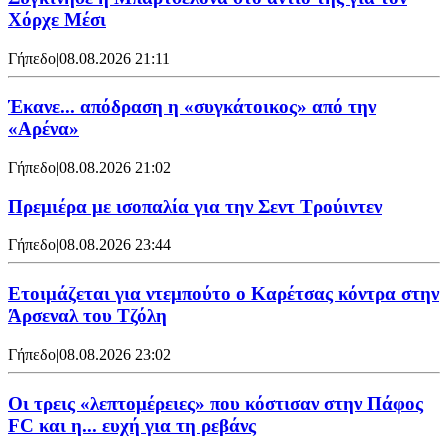
Χόρχε Μέσι
Γήπεδο
|
08.08.2026 21:11
Έκανε... απόδραση η «συγκάτοικος» από την
«Αρένα»
Γήπεδο
|
08.08.2026 21:02
Πρεμιέρα με ισοπαλία για την Σεντ Τρούιντεν
Γήπεδο
|
08.08.2026 23:44
Ετοιμάζεται για ντεμπούτο ο Καρέτσας κόντρα στην
Άρσεναλ του Τζόλη
Γήπεδο
|
08.08.2026 23:02
Οι τρεις «λεπτομέρειες» που κόστισαν στην Πάφος
FC και η... ευχή για τη ρεβάνς