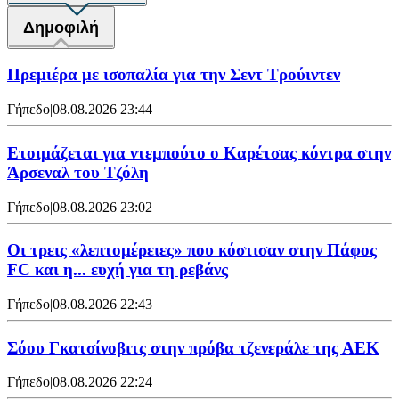
Δημοφιλή
Πρεμιέρα με ισοπαλία για την Σεντ Τρούιντεν
Γήπεδο
|
08.08.2026 23:44
Ετοιμάζεται για ντεμπούτο ο Καρέτσας κόντρα στην
Άρσεναλ του Τζόλη
Γήπεδο
|
08.08.2026 23:02
Οι τρεις «λεπτομέρειες» που κόστισαν στην Πάφος
FC και η... ευχή για τη ρεβάνς
Γήπεδο
|
08.08.2026 22:43
Σόου Γκατσίνοβιτς στην πρόβα τζενεράλε της ΑΕΚ
Γήπεδο
|
08.08.2026 22:24