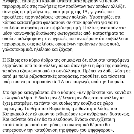
Αναφέρει επίσης ότι κάποια καταστήματα άρχισαν να θέτουν
περιορισμούς στις πωλήσεις των προϊόντων των οποίων αλλάζει
συνεχώς η τιμή λόγω της υποτίμησης της ΤΛ, γεγονός που
προκάλεσε τις αντιδράσεις κάποιων πολιτών. Υποστηρίζει ότι
κάποια καταστήματα φυλάσσουν σε στοκ προϊόντα για να τα
πουλήσουν αργότερα σε υψηλότερη τιμή. Πολίτες αναρτούν στα
μέσα κοινωνικής δικτύωσης φωτογραφίες από καταστήματα τα
οποία επισκέφτηκαν με επιγραφές που αναφέρουν ότι επιβάλλεται
περιορισμός στις πωλήσεις ορισμένων προϊόντων όπως ποτά,
γαλακτοκομικά, ηλιέλαιο και ζάχαρη.
Η Κίπρις στο κύριο άρθρο της σημειώνει ότι όλοι στα κατεχόμενα
εξαρτώνται από το συνάλλαγμα και όταν έρθει η ώρα της δαπάνης,
τα πάντα εξαρτώνται από το συνάλλαγμα. Πρέπει να δοθεί λύση σε
αυτό με πολύ ριζοσπαστικές αποφάσεις, προσθέτει και τάσσεται
υπέρ του να μετατραπούν σε ΤΛ οι εισαγωγές από την Τουρκία.
Στο άρθρο καταγράφεται ότι ο κόσμος «δεν βρίσκεται καν κοντά σε
εκλογικό κλίμα. Ειδικά η ανεξέλεγκτη άνοδος στο συνάλλαγμα
έχει μετατρέψει τα πάντα και κυρίως την κουζίνα σε χώρο
πυρκαγιάς. Το θέμα του Βαρωσιού, η πιθανότητα λύσης του
Κυπριακού δεν ελκύουν το ενδιαφέρον των ανθρώπων, δυστυχώς.
Και φαίνεται ότι δεν θα το ελκύσουν. Ενόσω συνεχίζεται η
κατάσταση με αυτό τον τρόπο, τα οικονομικά θέματα θα
επηρεάσουν την κατεύθυνση της ψήφου του ψηφοφόρου»,