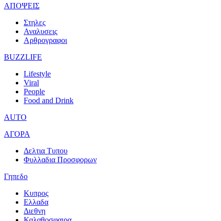
ΑΠΟΨΕΙΣ
Στηλες
Αναλυσεις
Αρθρογραφοι
BUZZLIFE
Lifestyle
Viral
People
Food and Drink
AUTO
ΑΓΟΡΑ
Δελτια Τυπου
Φυλλαδια Προσφορων
Γηπεδο
Κυπρος
Ελλαδα
Διεθνη
Καλαθοσφαιρα