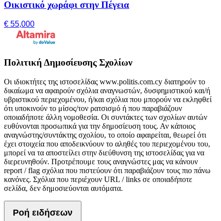
Οικιστικό χωράφι στην Πέγεια
€ 55,000
Πολιτική Δημοσίευσης Σχολίων
Οι ιδιοκτήτες της ιστοσελίδας www.politis.com.cy διατηρούν το
δικαίωμα να αφαιρούν σχόλια αναγνωστών, δυσφημιστικού και/ή
υβριστικού περιεχομένου, ή/και σχόλια που μπορούν να εκληφθεί
ότι υποκινούν το μίσος/τον ρατσισμό ή που παραβιάζουν
οποιαδήποτε άλλη νομοθεσία. Οι συντάκτες των σχολίων αυτών
ευθύνονται προσωπικά για την δημοσίευση τους. Αν κάποιος
αναγνώστης/συντάκτης σχολίου, το οποίο αφαιρείται, θεωρεί ότι
έχει στοιχεία που αποδεικνύουν το αληθές του περιεχομένου του,
μπορεί να τα αποστείλει στην διεύθυνση της ιστοσελίδας για να
διερευνηθούν. Προτρέπουμε τους αναγνώστες μας να κάνουν
report / flag σχόλια που πιστεύουν ότι παραβιάζουν τους πιο πάνω
κανόνες. Σχόλια που περιέχουν URL / links σε οποιαδήποτε
σελίδα, δεν δημοσιεύονται αυτόματα.
Ροή ειδήσεων