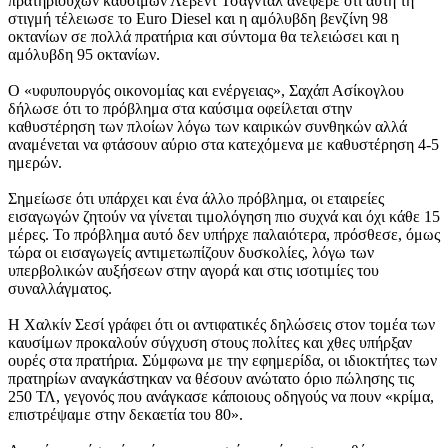
πρατηριούχων καυσίμων Λεβέντ Τσαγντάλ ανέφερε ότι αυτή τη
στιγμή τέλειωσε το Euro Diesel και η αμόλυβδη βενζίνη 98
οκτανίων σε πολλά πρατήρια και σύντομα θα τελειώσει και η
αμόλυβδη 95 οκτανίων.
Ο «υφυπουργός οικονομίας και ενέργειας», Σαχάπ Ασίκογλου
δήλωσε ότι το πρόβλημα στα καύσιμα οφείλεται στην
καθυστέρηση των πλοίων λόγω των καιρικών συνθηκών αλλά
αναμένεται να φτάσουν αύριο στα κατεχόμενα με καθυστέρηση 4-5
ημερών.
Σημείωσε ότι υπάρχει και ένα άλλο πρόβλημα, οι εταιρείες
εισαγωγών ζητούν να γίνεται τιμολόγηση πιο συχνά και όχι κάθε 15
μέρες. Το πρόβλημα αυτό δεν υπήρχε παλαιότερα, πρόσθεσε, όμως
τώρα οι εισαγωγείς αντιμετωπίζουν δυσκολίες, λόγω των
υπερβολικών αυξήσεων στην αγορά και στις ισοτιμίες του
συναλλάγματος.
Η Χαλκίν Σεσί γράφει ότι οι αντιφατικές δηλώσεις στον τομέα των
καυσίμων προκαλούν σύγχυση στους πολίτες και χθες υπήρξαν
ουρές στα πρατήρια. Σύμφωνα με την εφημερίδα, οι ιδιοκτήτες των
πρατηρίων αναγκάστηκαν να θέσουν ανώτατο όριο πώλησης τις
250 ΤΛ, γεγονός που ανάγκασε κάποιους οδηγούς να πουν «κρίμα,
επιστρέψαμε στην δεκαετία του 80».