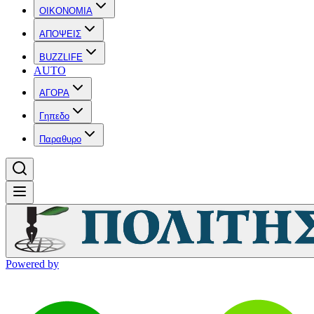
OIKONOMIA
ΑΠΟΨΕΙΣ
BUZZLIFE
AUTO
ΑΓΟΡΑ
Γηπεδο
Παραθυρο
Powered by