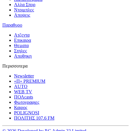
Αλλα Σπορ
Ντριμπλες
Αποψεις
Παραθυρο
Ατζεντα
Επικαιρα
Θεματα
Στηλες
Αποθηκη
Περισσοτερα
Newsletter
«Π» PREMIUM
AUTO
WEB TV
ΠΟΛcasts
Φωτογραφιες
Καιρος
POLIGNOSI
ΠΟΛΙΤΗΣ 107.6 FM
© 2026 Developed by P.C Admin 22 Limited