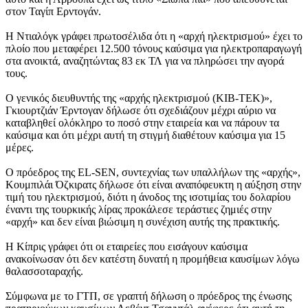
στον Ταγίπ Ερντογάν.
Η Ντιαλόγκ γράφει πρωτοσέλιδα ότι η «αρχή ηλεκτρισμού» έχει το
πλοίο που μεταφέρει 12.500 τόνους καύσιμα για ηλεκτροπαραγωγή
στα ανοικτά, αναζητώντας 83 εκ ΤΛ για να πληρώσει την αγορά
τους.
Ο γενικός διευθυντής της «αρχής ηλεκτρισμού (ΚΙΒ-ΤΕΚ)»,
Γκιουρτζιάν Έρντογαν δήλωσε ότι σχεδιάζουν μέχρι αύριο να
καταβληθεί ολόκληρο το ποσό στην εταιρεία και να πάρουν τα
καύσιμα και ότι μέχρι αυτή τη στιγμή διαθέτουν καύσιμα για 15
μέρες.
Ο πρόεδρος της EL-SEN, συντεχνίας των υπαλλήλων της «αρχής»,
Κουμπιλάι Όζκιρατς δήλωσε ότι είναι αναπόφευκτη η αύξηση στην
τιμή του ηλεκτρισμού, διότι η άνοδος της ισοτιμίας του δολαρίου
έναντι της τουρκικής λίρας προκάλεσε τεράστιες ζημιές στην
«αρχή» και δεν είναι βιώσιμη η συνέχιση αυτής της πρακτικής.
Η Κίπρις γράφει ότι οι εταιρείες που εισάγουν καύσιμα
ανακοίνωσαν ότι δεν κατέστη δυνατή η προμήθεια καυσίμων λόγω
θαλασσοταραχής.
Σύμφωνα με το ΓΤΠ, σε γραπτή δήλωση ο πρόεδρος της ένωσης