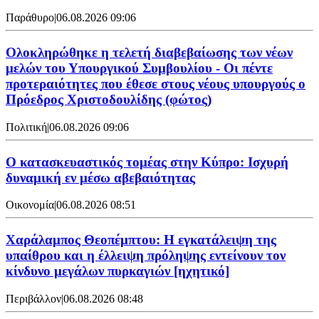
Παράθυρο
|
06.08.2026 09:06
Ολοκληρώθηκε η τελετή διαβεβαίωσης των νέων
μελών του Υπουργικού Συμβουλίου - Οι πέντε
προτεραιότητες που έθεσε στους νέους υπουργούς ο
Πρόεδρος Χριστοδουλίδης (φώτος)
Πολιτική
|
06.08.2026 09:06
Ο κατασκευαστικός τομέας στην Κύπρο: Ισχυρή
δυναμική εν μέσω αβεβαιότητας
Οικονομία
|
06.08.2026 08:51
Χαράλαμπος Θεοπέμπτου: Η εγκατάλειψη της
υπαίθρου και η έλλειψη πρόληψης εντείνουν τον
κίνδυνο μεγάλων πυρκαγιών [ηχητικό]
Περιβάλλον
|
06.08.2026 08:48