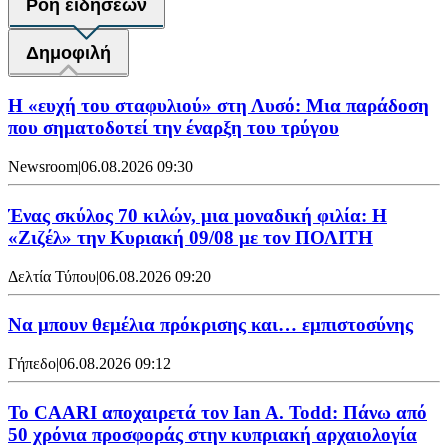
Ροή ειδήσεων
Δημοφιλή
Η «ευχή του σταφυλιού» στη Λυσό: Μια παράδοση
που σηματοδοτεί την έναρξη του τρύγου
Newsroom
|
06.08.2026 09:30
Ένας σκύλος 70 κιλών, μια μοναδική φιλία: Η
«Ζιζέλ» την Κυριακή 09/08 με τον ΠΟΛΙΤΗ
Δελτία Τύπου
|
06.08.2026 09:20
Να μπουν θεμέλια πρόκρισης και… εμπιστοσύνης
Γήπεδο
|
06.08.2026 09:12
Το CAARI αποχαιρετά τον Ian A. Todd: Πάνω από
50 χρόνια προσφοράς στην κυπριακή αρχαιολογία