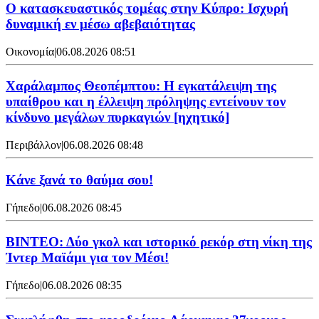
Ο κατασκευαστικός τομέας στην Κύπρο: Ισχυρή
δυναμική εν μέσω αβεβαιότητας
Οικονομία
|
06.08.2026 08:51
Χαράλαμπος Θεοπέμπτου: Η εγκατάλειψη της
υπαίθρου και η έλλειψη πρόληψης εντείνουν τον
κίνδυνο μεγάλων πυρκαγιών [ηχητικό]
Περιβάλλον
|
06.08.2026 08:48
Κάνε ξανά το θαύμα σου!
Γήπεδο
|
06.08.2026 08:45
ΒΙΝΤΕΟ: Δύο γκολ και ιστορικό ρεκόρ στη νίκη της
Ίντερ Μαϊάμι για τον Μέσι!
Γήπεδο
|
06.08.2026 08:35