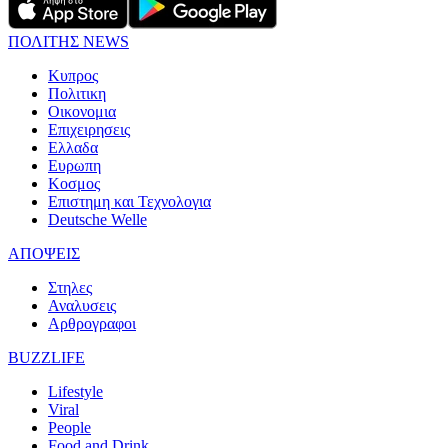
ΠΟΛΙΤΗΣ NEWS
Κυπρος
Πολιτικη
Οικονομια
Επιχειρησεις
Ελλαδα
Ευρωπη
Κοσμος
Επιστημη και Τεχνολογια
Deutsche Welle
ΑΠΟΨΕΙΣ
Στηλες
Αναλυσεις
Αρθρογραφοι
BUZZLIFE
Lifestyle
Viral
People
Food and Drink