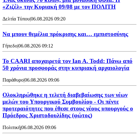
«Ζιζέλ» την Κυριακή 09/08 με τον ΠΟΛΙΤΗ
Δελτία Τύπου
|
06.08.2026 09:20
Να μπουν θεμέλια πρόκρισης και… εμπιστοσύνης
Γήπεδο
|
06.08.2026 09:12
Το CAARI αποχαιρετά τον Ian A. Todd: Πάνω από
50 χρόνια προσφοράς στην κυπριακή αρχαιολογία
Παράθυρο
|
06.08.2026 09:06
Ολοκληρώθηκε η τελετή διαβεβαίωσης των νέων
μελών του Υπουργικού Συμβουλίου - Οι πέντε
προτεραιότητες που έθεσε στους νέους υπουργούς ο
Πρόεδρος Χριστοδουλίδης (φώτος)
Πολιτική
|
06.08.2026 09:06