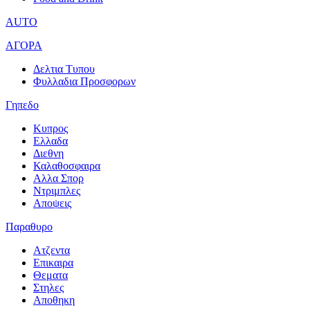
AUTO
ΑΓΟΡΑ
Δελτια Τυπου
Φυλλαδια Προσφορων
Γηπεδο
Κυπρος
Ελλαδα
Διεθνη
Καλαθοσφαιρα
Αλλα Σπορ
Ντριμπλες
Αποψεις
Παραθυρο
Ατζεντα
Επικαιρα
Θεματα
Στηλες
Αποθηκη