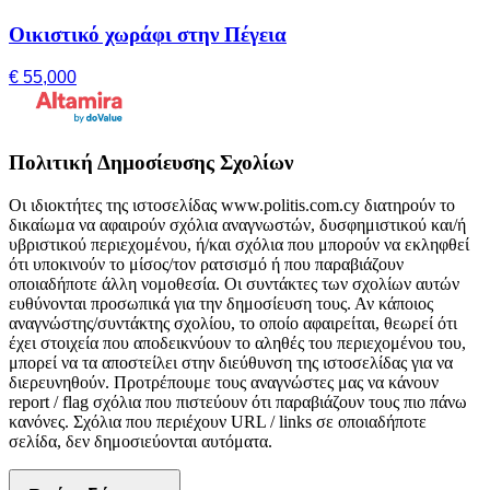
Οικιστικό χωράφι στην Πέγεια
€ 55,000
Πολιτική Δημοσίευσης Σχολίων
Οι ιδιοκτήτες της ιστοσελίδας www.politis.com.cy διατηρούν το
δικαίωμα να αφαιρούν σχόλια αναγνωστών, δυσφημιστικού και/ή
υβριστικού περιεχομένου, ή/και σχόλια που μπορούν να εκληφθεί
ότι υποκινούν το μίσος/τον ρατσισμό ή που παραβιάζουν
οποιαδήποτε άλλη νομοθεσία. Οι συντάκτες των σχολίων αυτών
ευθύνονται προσωπικά για την δημοσίευση τους. Αν κάποιος
αναγνώστης/συντάκτης σχολίου, το οποίο αφαιρείται, θεωρεί ότι
έχει στοιχεία που αποδεικνύουν το αληθές του περιεχομένου του,
μπορεί να τα αποστείλει στην διεύθυνση της ιστοσελίδας για να
διερευνηθούν. Προτρέπουμε τους αναγνώστες μας να κάνουν
report / flag σχόλια που πιστεύουν ότι παραβιάζουν τους πιο πάνω
κανόνες. Σχόλια που περιέχουν URL / links σε οποιαδήποτε
σελίδα, δεν δημοσιεύονται αυτόματα.