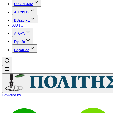
OIKONOMIA
ΑΠΟΨΕΙΣ
BUZZLIFE
AUTO
ΑΓΟΡΑ
Γηπεδο
Παραθυρο
Powered by