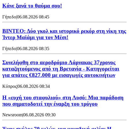
Κάνε ξανά το θαύμα σου!
Γήπεδο
|
06.08.2026 08:45
ΒΙΝΤΕΟ: Δύο γκολ και ιστορικό ρεκόρ στη νίκη της
Ίντερ Μαϊάμι για τον Μέσι!
Γήπεδο
|
06.08.2026 08:35
Συνελήφθη στο αεροδρόμιο Λάρνακας 37χρονος
καταζητούμενος από τη Βρετανία - Κατηγορείται
για απάτες €827.000 με εισαγωγές αυτοκινήτων
Κύπρος
|
06.08.2026 08:34
Η «ευχή του σταφυλιού» στη Λυσό: Μια παράδοση
που σηματοδοτεί την έναρξη του τρύγου
Newsroom
|
06.08.2026 09:30
Ένας σκύλος 70 κιλών, μια μοναδική φιλία: Η