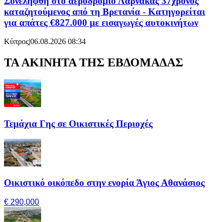
Συνελήφθη στο αεροδρόμιο Λάρνακας 37χρονος
καταζητούμενος από τη Βρετανία - Κατηγορείται
για απάτες €827.000 με εισαγωγές αυτοκινήτων
Κύπρος
|
06.08.2026 08:34
ΤΑ ΑΚΙΝΗΤΑ ΤΗΣ ΕΒΔΟΜΑΔΑΣ
Τεμάχια Γης σε Οικιστικές Περιοχές
Οικιστικό οικόπεδο στην ενορία Άγιος Αθανάσιος
€ 290,000