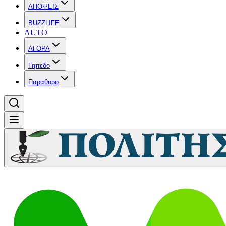
ΑΠΟΨΕΙΣ
BUZZLIFE
AUTO
ΑΓΟΡΑ
Γηπεδο
Παραθυρο