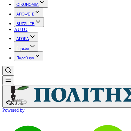
OIKONOMIA
ΑΠΟΨΕΙΣ
BUZZLIFE
AUTO
ΑΓΟΡΑ
Γηπεδο
Παραθυρο
Powered by