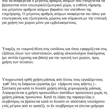
που να αναφέρεται ο μέγιστος αριθμός ατόμων που επιτρέπεται να
βρίσκονται στον εσωτερικό/εξωτερικό χώρο, η ευθύνη τήρησης
του μέγιστου αριθμού ατόμων βαραίνει τον υπεύθυνο της
επιχείρησης. Ο μέγιστος αριθμός ατόμων αναφέρεται πιο πάνω για
εσωτερικούς και εξωτερικούς χώρους και σύμφωνα με την επιλογή
για χρήση του χώρου μόνο για εμβολιασμένους.
Ύπαρξη, σε ευκρινή θέση στις εισόδους και όπου εφαρμόζεται στις
εξόδους όλων των υποστατικών, φιάλης αλκοολούχου διαλύματος
(με αντλία έγχυσης και βάση) για την υγιεινή των χεριών, προς
χρήση των πελατών.
Υποχρεωτική ορθή χρήση μάσκας από όλους τους εργαζόμενους
καθ’ όλη τη διάρκεια εργασίας (με εξαίρεση τους ψήστες ) -
Σύσταση για κατά το δυνατό χρήση απλής χειρουργικής μάσκας.
Απαγορεύεται η χρήση προσωπίδων (ασπίδων προσώπου) χωρίς τη
χρήση μάσκας προσώπου. Κατά τη λήψη της παραγγελίας ο
σερβιτόρος να βρίσκεται κατά το δυνατό σε απόσταση τουλάχιστο
ενός μέτρου από το τραπέζι, το δε σερβίρισμα να γίνεται γρήγορα