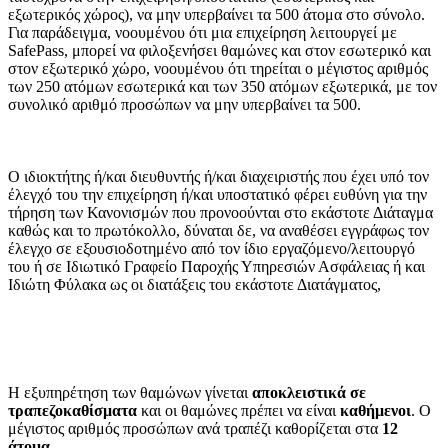
εξωτερικός χώρος), να μην υπερβαίνει τα 500 άτομα στο σύνολο.
Για παράδειγμα, νοουμένου ότι μια επιχείρηση λειτουργεί με
SafePass, μπορεί να φιλοξενήσει θαμώνες και στον εσωτερικό και
στον εξωτερικό χώρο, νοουμένου ότι τηρείται ο μέγιστος αριθμός
των 250 ατόμων εσωτερικά και των 350 ατόμων εξωτερικά, με τον
συνολικό αριθμό προσώπων να μην υπερβαίνει τα 500.
Ο ιδιοκτήτης ή/και διευθυντής ή/και διαχειριστής που έχει υπό τον
έλεγχό του την επιχείρηση ή/και υποστατικό φέρει ευθύνη για την
τήρηση των Κανονισμών που προνοούνται στο εκάστοτε Διάταγμα
καθώς και το πρωτόκολλο, δύναται δε, να αναθέσει εγγράφως τον
έλεγχο σε εξουσιοδοτημένο από τον ίδιο εργαζόμενο/λειτουργό
του ή σε Ιδιωτικό Γραφείο Παροχής Υπηρεσιών Ασφάλειας ή και
Ιδιώτη Φύλακα ως οι διατάξεις του εκάστοτε Διατάγματος,
Η εξυπηρέτηση των θαμώνων γίνεται
αποκλειστικά σε
τραπεζοκαθίσματα
και οι θαμώνες πρέπει να είναι
καθήμενοι
. Ο
μέγιστος αριθμός προσώπων ανά τραπέζι καθορίζεται στα
12
άτομα