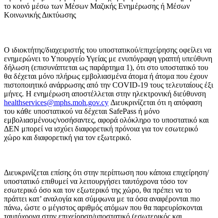
το κοινό μέσω των Μέσων Μαζικής Ενημέρωσης ή Μέσων
Κοινωνικής Δικτύωσης
Ο ιδιοκτήτης/διαχειριστής του υποστατικού/επιχείρησης οφείλει να
ενημερώνει το Υπουργείο Υγείας με ενυπόγραφη γραπτή υπεύθυνη
δήλωση (επισυνάπτεται ως παράρτημα 1), ότι στο υποστατικό του
θα δέχεται μόνο πλήρως εμβολιασμένα άτομα ή άτομα που έχουν
πιστοποιητικό ανάρρωσης από την COVID-19 τους τελευταίους έξι
μήνες. Η ενημέρωση αποστέλλεται στην ηλεκτρονική διεύθυνση
healthservices@mphs.moh.gov.cy
Διευκρινίζεται ότι η απόφαση
του κάθε υποστατικού να δέχεται SafePass ή μόνο
εμβολιασμένους/νοσήσαντες, αφορά ολόκληρο το υποστατικό και
ΔΕΝ μπορεί να ισχύει διαφορετική πρόνοια για τον εσωτερικό
χώρο και διαφορετική για τον εξωτερικό.
Διευκρινίζεται επίσης ότι στην περίπτωση που κάποια επιχείρηση/
υποστατικό επιθυμεί να λειτουργήσει ταυτόχρονα τόσο τον
εσωτερικό όσο και τον εξωτερικό της χώρο, θα πρέπει να το
πράττει κατ’ αναλογία και σύμφωνα με τα όσα αναφέρονται πιο
πάνω, ώστε ο μέγιστος αριθμός ατόμων που θα παρευρίσκονται
ταυτόχρονα στην επιχείρηση/υποστατικό (εσωτερικός και