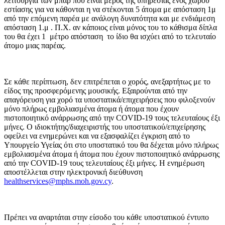
λειτουργία των μπαρ που είναι μέρος της υπηρεσίας ενός χώρου
εστίασης για να κάθονται η να στέκονται 5 άτομα με απόσταση 1μ
από την επόμενη παρέα με ανάλογη δυνατότητα και με ενδιάμεση
απόσταση 1.μ . Π.Χ. αν κάποιος είναι μόνος του το κάθισμα δίπλα
του θα έχει 1 μέτρο απόσταση το ίδιο θα ισχύει από το τελευταίο
άτομο μιας παρέας.
Σε κάθε περίπτωση, δεν επιτρέπεται ο χορός, ανεξαρτήτως με το
είδος της προσφερόμενης μουσικής. Εξαιρούνται από την
απαγόρευση για χορό τα υποστατικά/επιχειρήσεις που φιλοξενούν
μόνο πλήρως εμβολιασμένα άτομα ή άτομα που έχουν
πιστοποιητικό ανάρρωσης από την COVID-19 τους τελευταίους έξι
μήνες. Ο ιδιοκτήτης/διαχειριστής του υποστατικού/επιχείρησης
οφείλει να ενημερώνει και να εξασφαλίζει έγκριση από το
Υπουργείο Υγείας ότι στο υποστατικό του θα δέχεται μόνο πλήρως
εμβολιασμένα άτομα ή άτομα που έχουν πιστοποιητικό ανάρρωσης
από την COVID-19 τους τελευταίους έξι μήνες. Η ενημέρωση
αποστέλλεται στην ηλεκτρονική διεύθυνση
healthservices@mphs.moh.gov.cy
.
Πρέπει να αναρτάται στην είσοδο του κάθε υποστατικού έντυπο