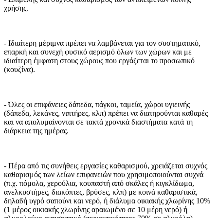
χρήσης.
- Ιδιαίτερη μέριμνα πρέπει να λαμβάνεται για τον συστηματικό,
επαρκή και συνεχή φυσικό αερισμό όλων των χώρων και με
ιδιαίτερη έμφαση στους χώρους που εργάζεται το προσωπικό
(κουζίνα).
- Όλες οι επιφάνειες δάπεδα, πάγκοι, ταμεία, χώροι υγιεινής
(δάπεδα, λεκάνες, νιπτήρες, κλπ) πρέπει να διατηρούνται καθαρές
και να απολυμαίνονται σε τακτά χρονικά διαστήματα κατά τη
διάρκεια της ημέρας.
- Πέρα από τις συνήθεις εργασίες καθαρισμού, χρειάζεται συχνός
καθαρισμός των λείων επιφανειών που χρησιμοποιούνται συχνά
(π.χ. πόμολα, χερούλια, κουπαστή από σκάλες ή κιγκλίδωμα,
ανελκυστήρες, διακόπτες, βρύσες, κλπ) με κοινά καθαριστικά,
δηλαδή υγρό σαπούνι και νερό, ή διάλυμα οικιακής χλωρίνης 10%
(1 μέρος οικιακής χλωρίνης αραιωμένο σε 10 μέρη νερό) ή