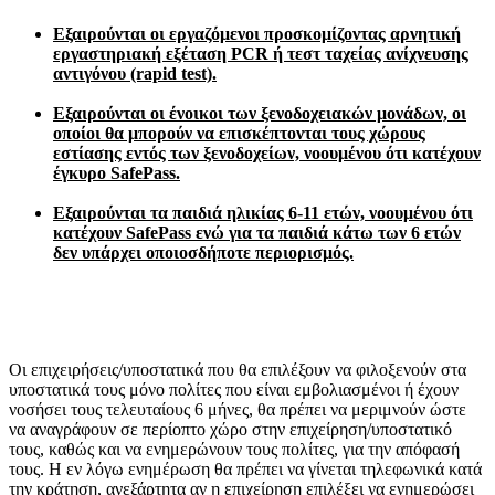
Εξαιρούνται οι εργαζόμενοι προσκομίζοντας αρνητική
εργαστηριακή εξέταση PCR ή τεστ ταχείας ανίχνευσης
αντιγόνου (rapid test).
Εξαιρούνται οι ένοικοι των ξενοδοχειακών μονάδων, οι
οποίοι θα μπορούν να επισκέπτονται τους χώρους
εστίασης εντός των ξενοδοχείων, νοουμένου ότι κατέχουν
έγκυρο SafePass.
Εξαιρούνται τα παιδιά ηλικίας 6-11 ετών, νοουμένου ότι
κατέχουν SafePass ενώ για τα παιδιά κάτω των 6 ετών
δεν υπάρχει οποιοσδήποτε περιορισμός.
Οι επιχειρήσεις/υποστατικά που θα επιλέξουν να φιλοξενούν στα
υποστατικά τους μόνο πολίτες που είναι εμβολιασμένοι ή έχουν
νοσήσει τους τελευταίους 6 μήνες, θα πρέπει να μεριμνούν ώστε
να αναγράφουν σε περίοπτο χώρο στην επιχείρηση/υποστατικό
τους, καθώς και να ενημερώνουν τους πολίτες, για την απόφασή
τους. Η εν λόγω ενημέρωση θα πρέπει να γίνεται τηλεφωνικά κατά
την κράτηση, ανεξάρτητα αν η επιχείρηση επιλέξει να ενημερώσει