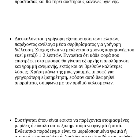
προστασίας και θα τηρεί αυστηρούς κανόνες υγιεινής.
Διευκολύνεται η γρήγορη εξυπηρέτηση των πελατών,
παρέχοντας ανάλογα μέσα σερβιρίσματος για γρήγορη
διέλευση. Στόχος είναι να μειώνεται ο χρόνος παραμονής του
εκεί μεταξύ 1-2 λεπτών. Εννοείται ότι κάθε φορά που
επιστρέφει στο μπουφέ θα γίνεται εξ αρχής η απολύμανση
και γραμμή αναμονής, εκτός και αν βρεθούν καλύτερες
λύσεις. Χρήση πάνω της μιας γραμμής μπουφέ για
γρηγορότερη εξυπηρέτηση, εφόσον αυτό θεωρηθεί
απαραίτητο, σύμφωνα με τον αριθμό καλεσμένων.
Συστήνεται όπου είναι εφικτό να παρέχονται ετοιμασμένες
μερίδες ή εύκολα αυτοεξυπηρετούμενα φαγητά ή ποτά.
Ενδεικτικό παράδειγμα είναι τα μεριδοποιημένα ψωμιά ή
ατομικά ψωμάκια/γλυκά. Συστήνεται να λαμβάνεται υπόψη