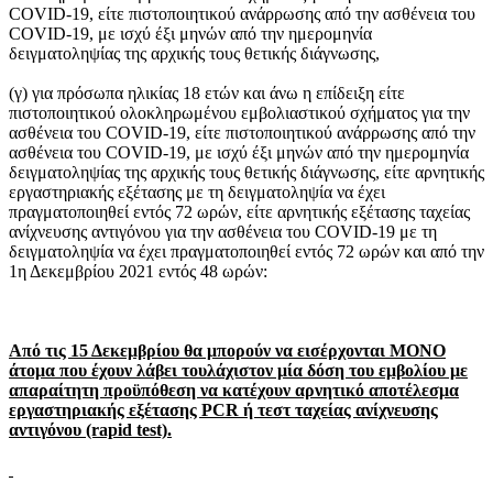
COVID-19, είτε πιστοποιητικού ανάρρωσης από την ασθένεια του
COVID-19, με ισχύ έξι μηνών από την ημερομηνία
δειγματοληψίας της αρχικής τους θετικής διάγνωσης,
(γ) για πρόσωπα ηλικίας 18 ετών και άνω η επίδειξη είτε
πιστοποιητικού ολοκληρωμένου εμβολιαστικού σχήματος για την
ασθένεια του COVID-19, είτε πιστοποιητικού ανάρρωσης από την
ασθένεια του COVID-19, με ισχύ έξι μηνών από την ημερομηνία
δειγματοληψίας της αρχικής τους θετικής διάγνωσης, είτε αρνητικής
εργαστηριακής εξέτασης με τη δειγματοληψία να έχει
πραγματοποιηθεί εντός 72 ωρών, είτε αρνητικής εξέτασης ταχείας
ανίχνευσης αντιγόνου για την ασθένεια του COVID-19 με τη
δειγματοληψία να έχει πραγματοποιηθεί εντός 72 ωρών και από την
1η Δεκεμβρίου 2021 εντός 48 ωρών:
Από τις 15 Δεκεμβρίου θα μπορούν να εισέρχονται ΜΟΝΟ
άτομα που έχουν λάβει τουλάχιστον μία δόση του εμβολίου με
απαραίτητη προϋπόθεση να κατέχουν αρνητικό αποτέλεσμα
εργαστηριακής εξέτασης PCR ή τεστ ταχείας ανίχνευσης
αντιγόνου (rapid test).