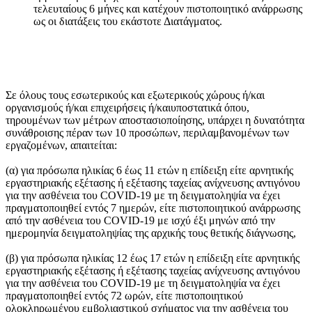
τελευταίους 6 μήνες και κατέχουν πιστοποιητικό ανάρρωσης
ως οι διατάξεις του εκάστοτε Διατάγματος.
Σε όλους τους εσωτερικούς και εξωτερικούς χώρους ή/και
οργανισμούς ή/και επιχειρήσεις ή/καιυποστατικά όπου,
τηρουμένων των μέτρων αποστασιοποίησης, υπάρχει η δυνατότητα
συνάθροισης πέραν των 10 προσώπων, περιλαμβανομένων των
εργαζομένων, απαιτείται:
(α) για πρόσωπα ηλικίας 6 έως 11 ετών η επίδειξη είτε αρνητικής
εργαστηριακής εξέτασης ή εξέτασης ταχείας ανίχνευσης αντιγόνου
για την ασθένεια του COVID-19 με τη δειγματοληψία να έχει
πραγματοποιηθεί εντός 7 ημερών, είτε πιστοποιητικού ανάρρωσης
από την ασθένεια του COVID-19 με ισχύ έξι μηνών από την
ημερομηνία δειγματοληψίας της αρχικής τους θετικής διάγνωσης,
(β) για πρόσωπα ηλικίας 12 έως 17 ετών η επίδειξη είτε αρνητικής
εργαστηριακής εξέτασης ή εξέτασης ταχείας ανίχνευσης αντιγόνου
για την ασθένεια του COVID-19 με τη δειγματοληψία να έχει
πραγματοποιηθεί εντός 72 ωρών, είτε πιστοποιητικού
ολοκληρωμένου εμβολιαστικού σχήματος για την ασθένεια του