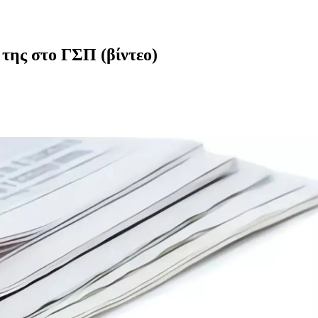
της στο ΓΣΠ (βίντεο)