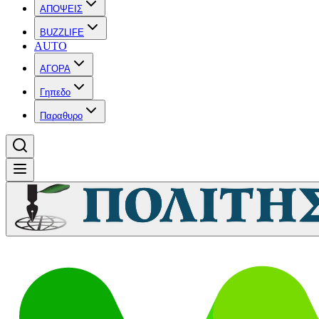
ΑΠΟΨΕΙΣ
BUZZLIFE
AUTO
ΑΓΟΡΑ
Γηπεδο
Παραθυρο