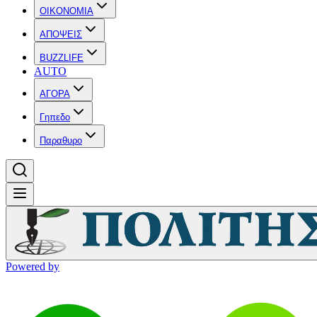
OIKONOMIA
ΑΠΟΨΕΙΣ
BUZZLIFE
AUTO
ΑΓΟΡΑ
Γηπεδο
Παραθυρο
Powered by