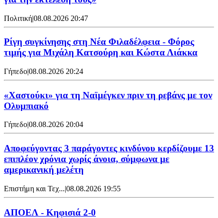
Πολιτική
|
08.08.2026 20:47
Ρίγη συγκίνησης στη Νέα Φιλαδέλφεια - Φόρος
τιμής για Μιχάλη Κατσούρη και Κώστα Λιάκκα
Γήπεδο
|
08.08.2026 20:24
«Χαστούκι» για τη Ναϊμέγκεν πριν τη ρεβάνς με τον
Ολυμπιακό
Γήπεδο
|
08.08.2026 20:04
Αποφεύγοντας 3 παράγοντες κινδύνου κερδίζουμε 13
επιπλέον χρόνια χωρίς άνοια, σύμφωνα με
αμερικανική μελέτη
Επιστήμη και Τεχ...
|
08.08.2026 19:55
ΑΠΟΕΛ - Κηφισιά 2-0