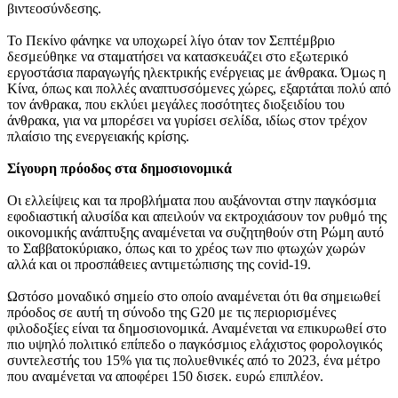
βιντεοσύνδεσης.
Το Πεκίνο φάνηκε να υποχωρεί λίγο όταν τον Σεπτέμβριο
δεσμεύθηκε να σταματήσει να κατασκευάζει στο εξωτερικό
εργοστάσια παραγωγής ηλεκτρικής ενέργειας με άνθρακα. Όμως η
Κίνα, όπως και πολλές αναπτυσσόμενες χώρες, εξαρτάται πολύ από
τον άνθρακα, που εκλύει μεγάλες ποσότητες διοξειδίου του
άνθρακα, για να μπορέσει να γυρίσει σελίδα, ιδίως στον τρέχον
πλαίσιο της ενεργειακής κρίσης.
Σίγουρη πρόοδος στα δημοσιονομικά
Οι ελλείψεις και τα προβλήματα που αυξάνονται στην παγκόσμια
εφοδιαστική αλυσίδα και απειλούν να εκτροχιάσουν τον ρυθμό της
οικονομικής ανάπτυξης αναμένεται να συζητηθούν στη Ρώμη αυτό
το Σαββατοκύριακο, όπως και το χρέος των πιο φτωχών χωρών
αλλά και οι προσπάθειες αντιμετώπισης της covid-19.
Ωστόσο μοναδικό σημείο στο οποίο αναμένεται ότι θα σημειωθεί
πρόοδος σε αυτή τη σύνοδο της G20 με τις περιορισμένες
φιλοδοξίες είναι τα δημοσιονομικά. Αναμένεται να επικυρωθεί στο
πιο υψηλό πολιτικό επίπεδο ο παγκόσμιος ελάχιστος φορολογικός
συντελεστής του 15% για τις πολυεθνικές από το 2023, ένα μέτρο
που αναμένεται να αποφέρει 150 δισεκ. ευρώ επιπλέον.