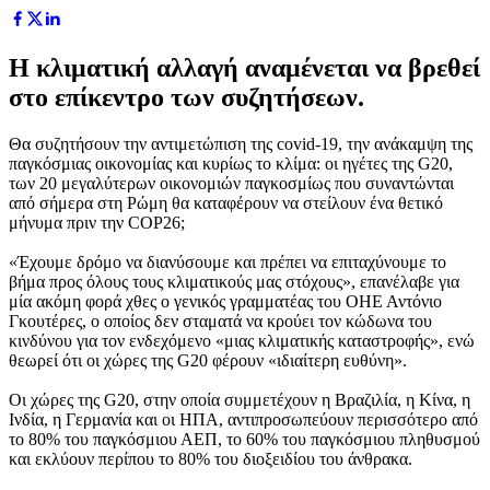
Η κλιματική αλλαγή αναμένεται να βρεθεί
στο επίκεντρο των συζητήσεων.
Θα συζητήσουν την αντιμετώπιση της covid-19, την ανάκαμψη της
παγκόσμιας οικονομίας και κυρίως το κλίμα: οι ηγέτες της G20,
των 20 μεγαλύτερων οικονομιών παγκοσμίως που συναντώνται
από σήμερα στη Ρώμη θα καταφέρουν να στείλουν ένα θετικό
μήνυμα πριν την COP26;
«Έχουμε δρόμο να διανύσουμε και πρέπει να επιταχύνουμε το
βήμα προς όλους τους κλιματικούς μας στόχους», επανέλαβε για
μία ακόμη φορά χθες ο γενικός γραμματέας του ΟΗΕ Αντόνιο
Γκουτέρες, ο οποίος δεν σταματά να κρούει τον κώδωνα του
κινδύνου για τον ενδεχόμενο «μιας κλιματικής καταστροφής», ενώ
θεωρεί ότι οι χώρες της G20 φέρουν «ιδιαίτερη ευθύνη».
Οι χώρες της G20, στην οποία συμμετέχουν η Βραζιλία, η Κίνα, η
Ινδία, η Γερμανία και οι ΗΠΑ, αντιπροσωπεύουν περισσότερο από
το 80% του παγκόσμιου ΑΕΠ, το 60% του παγκόσμιου πληθυσμού
και εκλύουν περίπου το 80% του διοξειδίου του άνθρακα.