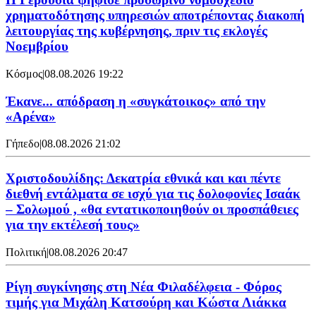
χρηματοδότησης υπηρεσιών αποτρέποντας διακοπή
λειτουργίας της κυβέρνησης, πριν τις εκλογές
Νοεμβρίου
Κόσμος
|
08.08.2026 19:22
Έκανε... απόδραση η «συγκάτοικος» από την
«Αρένα»
Γήπεδο
|
08.08.2026 21:02
Χριστοδουλίδης: Δεκατρία εθνικά και και πέντε
διεθνή εντάλματα σε ισχύ για τις δολοφονίες Ισαάκ
– Σολωμού , «θα εντατικοποιηθούν οι προσπάθειες
για την εκτέλεσή τους»
Πολιτική
|
08.08.2026 20:47
Ρίγη συγκίνησης στη Νέα Φιλαδέλφεια - Φόρος
τιμής για Μιχάλη Κατσούρη και Κώστα Λιάκκα