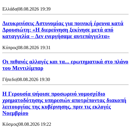
Ελλάδα
|
08.08.2026 19:39
Διευκρινίσεις Αστυνομίας για ποινική έρευνα κατά
Δρουσιώτη: «Η διερεύνηση ξεκίνησε μετά από
καταγγελία – Δεν ενεργήσαμε αυτεπάγγελτα»
Κύπρος
|
08.08.2026 19:31
Οι πιθανές αλλαγές και τα... ερωτηματικά στο πλάνο
του Μεντιλίμπαρ
Γήπεδο
|
08.08.2026 19:30
Η Γερουσία ψήφισε προσωρινό νομοσχέδιο
χρηματοδότησης υπηρεσιών αποτρέποντας διακοπή
λειτουργίας της κυβέρνησης, πριν τις εκλογές
Νοεμβρίου
Κόσμος
|
08.08.2026 19:22