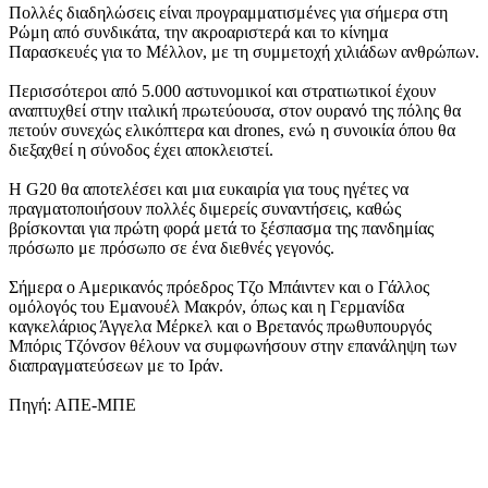
Πολλές διαδηλώσεις είναι προγραμματισμένες για σήμερα στη
Ρώμη από συνδικάτα, την ακροαριστερά και το κίνημα
Παρασκευές για το Μέλλον, με τη συμμετοχή χιλιάδων ανθρώπων.
Περισσότεροι από 5.000 αστυνομικοί και στρατιωτικοί έχουν
αναπτυχθεί στην ιταλική πρωτεύουσα, στον ουρανό της πόλης θα
πετούν συνεχώς ελικόπτερα και drones, ενώ η συνοικία όπου θα
διεξαχθεί η σύνοδος έχει αποκλειστεί.
Η G20 θα αποτελέσει και μια ευκαιρία για τους ηγέτες να
πραγματοποιήσουν πολλές διμερείς συναντήσεις, καθώς
βρίσκονται για πρώτη φορά μετά το ξέσπασμα της πανδημίας
πρόσωπο με πρόσωπο σε ένα διεθνές γεγονός.
Σήμερα ο Αμερικανός πρόεδρος Τζο Μπάιντεν και ο Γάλλος
ομόλογός του Εμανουέλ Μακρόν, όπως και η Γερμανίδα
καγκελάριος Άγγελα Μέρκελ και ο Βρετανός πρωθυπουργός
Μπόρις Τζόνσον θέλουν να συμφωνήσουν στην επανάληψη των
διαπραγματεύσεων με το Ιράν.
Πηγή: ΑΠΕ-ΜΠΕ