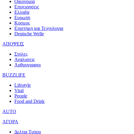
Οικονομια
Επιχειρησεις
Ελλαδα
Ευρωπη
Κοσμος
Επιστημη και Τεχνολογια
Deutsche Welle
ΑΠΟΨΕΙΣ
Στηλες
Αναλυσεις
Αρθρογραφοι
BUZZLIFE
Lifestyle
Viral
People
Food and Drink
AUTO
ΑΓΟΡΑ
Δελτια Τυπου