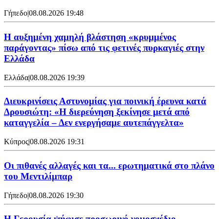
Γήπεδο
|
08.08.2026 19:48
Η αυξημένη χαμηλή βλάστηση «κρυμμένος
παράγοντας» πίσω από τις φετινές πυρκαγιές στην
Ελλάδα
Ελλάδα
|
08.08.2026 19:39
Διευκρινίσεις Αστυνομίας για ποινική έρευνα κατά
Δρουσιώτη: «Η διερεύνηση ξεκίνησε μετά από
καταγγελία – Δεν ενεργήσαμε αυτεπάγγελτα»
Κύπρος
|
08.08.2026 19:31
Οι πιθανές αλλαγές και τα... ερωτηματικά στο πλάνο
του Μεντιλίμπαρ
Γήπεδο
|
08.08.2026 19:30
Η Γερουσία ψήφισε προσωρινό νομοσχέδιο