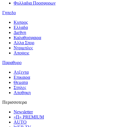
Φυλλαδια Προσφορων
Γηπεδο
Κυπρος
Ελλαδα
Διεθνη
Καλαθοσφαιρα
Αλλα Σπορ
Ντριμπλες
Αποψεις
Παραθυρο
Ατζεντα
Επικαιρα
Θεματα
Στηλες
Αποθηκη
Περισσοτερα
Newsletter
«Π» PREMIUM
AUTO