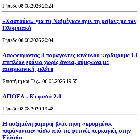
Γήπεδο
|
08.08.2026 20:24
«Χαστούκι» για τη Ναϊμέγκεν πριν τη ρεβάνς με τον
Ολυμπιακό
Γήπεδο
|
08.08.2026 20:04
Αποφεύγοντας 3 παράγοντες κινδύνου κερδίζουμε 13
επιπλέον χρόνια χωρίς άνοια, σύμφωνα με
αμερικανική μελέτη
Επιστήμη και Τεχ...
|
08.08.2026 19:55
ΑΠΟΕΛ - Κηφισιά 2-0
Γήπεδο
|
08.08.2026 19:48
Η αυξημένη χαμηλή βλάστηση «κρυμμένος
παράγοντας» πίσω από τις φετινές πυρκαγιές στην
Ελλάδα