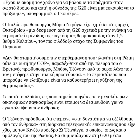
«Έχουμε ακόμη τον χρόνο για να βάλουμε τα πράγματα στον
σωστό δρόμο και αυτή η σύνοδος της G20 είναι μια ευκαιρία να το
πράξουμε», υπογράμμισε ο Γκουτέρες.
Ο Ιταλός πρωθυπουργός Μάριο Ντράγκι είχε ζητήσει στις αρχές
Οκτωβρίου «μια δέσμευση από τη G20 σχετικά με την ανάγκη να
περιοριστεί η άνοδος της παγκόσμιας θερμοκρασίας στον 1,5
βαθμό Κελσίου», τον πιο φιλόδοξο στόχο της Συμφωνίας του
Παρισιού.
«Δεν θα σταματήσουμε την υπερθέρμανση του πλανήτη στη Ρώμη
ούτε σε αυτή την COP», παραδέχθηκε από την πλευρά του ο
Βρετανός πρωθυπουργός Μπόρις Τζόνσον από το αεροπλάνο που
τον μετέφερε στην ιταλική πρωτεύουσα. «Το περισσότερο που
μπορούμε να ελπίζουμε είναι να καθυστερήσει η αύξηση της
θερμοκρασίας».
Σε αυτό το πλαίσιο, ως ποιο σημείο οι ηγέτες των μεγαλύτερων
οικονομικών παγκοσμίως είναι έτοιμοι να δεσμευθούν για να
εγκαταλείψουν τον άνθρακα;
Ο Τζόνσον πρόσθεσε ότι επέμεινε «στη δυνατότητα να εξέλθουμε
από τον άνθρακα» στη διάρκεια τηλεφωνικής επικοινωνίας που είχε
χθες με τον Κινέζο πρόεδρο Σι Τζινπίνγκ, ο οποίος, όπως και ο
ομόλογός του της Ρωσίας, θα συμμετάσχουν στη G20 μέσω