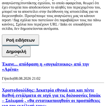
αναγνώστης/συντάκτης σχολίου, το οποίο αφαιρείται, θεωρεί ότι
έχει στοιχεία που αποδεικνύουν το αληθές του περιεχομένου του,
μπορεί να τα αποστείλει στην διεύθυνση της ιστοσελίδας για να
διερευνηθούν. Προτρέπουμε τους αναγνώστες μας να κάνουν
report / flag σχόλια που πιστεύουν ότι παραβιάζουν τους πιο πάνω
κανόνες. Σχόλια που περιέχουν URL / links σε οποιαδήποτε
σελίδα, δεν δημοσιεύονται αυτόματα.
Ροή ειδήσεων
Δημοφιλή
Έκανε... απόδραση η «συγκάτοικος» από την
«Αρένα»
Γήπεδο
|
08.08.2026 21:02
Χριστοδουλίδης: Δεκατρία εθνικά και και πέντε
διεθνή εντάλματα σε ισχύ για τις δολοφονίες Ισαάκ
– Σολωμού , «θα εντατικοποιηθούν οι προσπάθειες
για την εκτέλεσή τους»