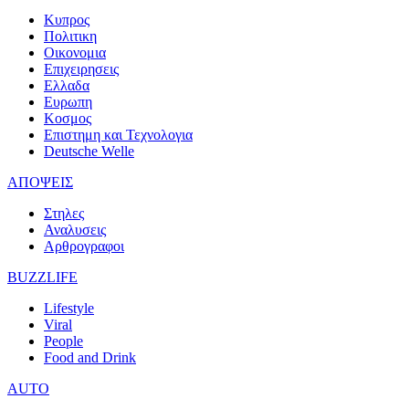
Κυπρος
Πολιτικη
Οικονομια
Επιχειρησεις
Ελλαδα
Ευρωπη
Κοσμος
Επιστημη και Τεχνολογια
Deutsche Welle
ΑΠΟΨΕΙΣ
Στηλες
Αναλυσεις
Αρθρογραφοι
BUZZLIFE
Lifestyle
Viral
People
Food and Drink
AUTO