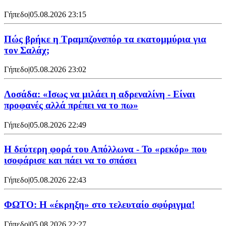
Γήπεδο
|
05.08.2026 23:15
Πώς βρήκε η Τραμπζονσπόρ τα εκατομμύρια για
τον Σαλάχ;
Γήπεδο
|
05.08.2026 23:02
Λοσάδα: «Ισως να μιλάει η αδρεναλίνη - Είναι
προφανές αλλά πρέπει να το πω»
Γήπεδο
|
05.08.2026 22:49
Η δεύτερη φορά του Απόλλωνα - Το «ρεκόρ» που
ισοφάρισε και πάει να το σπάσει
Γήπεδο
|
05.08.2026 22:43
ΦΩΤΟ: Η «έκρηξη» στο τελευταίο σφύριγμα!
Γήπεδο
|
05.08.2026 22:27