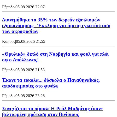
Γήπεδο
|
05.08.2026 22:07
Διανεμήθηκε το 35% των δωρεάν εξοπλισμών
εξοικονόμησης - Έκκληση για άμεση εγκατάσταση
των ακροφυσίων
Κύπρος
|
05.08.2026 21:55
«Θρυλικό» διπλό στη Νορβηγία και φουλ για πλέι
οφ ο Απόλλωνας!
Γήπεδο
|
05.08.2026 21:53
Έκανε τα εύκολα... δύσκολα ο Παναθηναϊκός,
αποδοκιμασίες στο φινάλε
Γήπεδο
|
05.08.2026 23:26
Συνεχίζεται το σίριαλ: Η Ρεάλ Μαδρίτης έκανε
βελτιωμένη πρόταση στον Βινίσιους