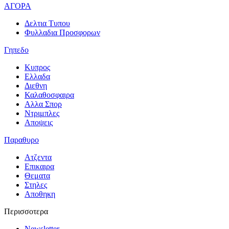
ΑΓΟΡΑ
Δελτια Τυπου
Φυλλαδια Προσφορων
Γηπεδο
Κυπρος
Ελλαδα
Διεθνη
Καλαθοσφαιρα
Αλλα Σπορ
Ντριμπλες
Αποψεις
Παραθυρο
Ατζεντα
Επικαιρα
Θεματα
Στηλες
Αποθηκη
Περισσοτερα
Newsletter