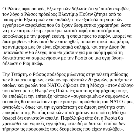
Ο Ρώσος υφυπουργός Εξωτερικών δήλωσε ότι γι’ αυτόν ακριβώς
τον λόγο ο Ρώσος πρόεδρος Βλαντίμιρ Πούτιν ζήτησε από το
υπουργείο Εξωτερικών να επιδιώξει την εξασφάλιση νομικών
εγγυήσεων ασφαλείας που θα έχουν δεσμευτικό χαρακτήρα, ώστε
να μην επιτραπεί «η περαιτέρω καταστροφή του συστήματος
ασφαλείας με την μορφή εκείνη, η οποία προς το παρόν, μπορεί να
διατηρηθεί». «Εάν αυτό δεν επιτευχθεί, τα απαντητικά μας μέτρα,
τα αντίμετρα μας θα είναι εξαιρετικά σκληρά, και στην Δύση θα
μετανιώσουν θα έλεγα, που θα χάσουν για μια ακόμη φορά τη
δυνατότητα να συμφωνήσουν με την Ρωσία σε μια υγιή βάση»
δήλωσε ο Ριαμπκόφ.
Την Τετάρτη, ο Ρώσος πρόεδρος μιλώντας στην τελετή επίδοσης
των διαπιστευτηρίων, ενώπιον πρεσβευτών 20 χωρών, μεταξύ των
οποίων και χωρών του ΝΑΤΟ, δήλωσε ότι η Μόσχα «στον διάλογο
που κάνει με τις Ηνωμένες Πολιτείες και τους συμμάχους τους»,
θα επιδιώξει την επίτευξη κάποιων «συγκεκριμένων συμφωνιών,
οι οποίες θα αποκλείουν την περαιτέρω προώθηση του ΝΑΤΟ προς
ανατολάς», όπως και την εγκατάσταση σε άμεση εγγύτητα στην
επικράτεια της Ρωσίας οπλικών συστημάτων τα οποία η Μόσχα
θεωρεί ότι συνιστούν απειλή. Παράλληλα είπε ότι η Ρωσία θα
χρειασθεί και νομικές εγγυήσεις, «επειδή οι δυτικοί εταίροι δεν
τήρησαν τις προφορικές τους δεσμεύσεις που είχαν αναλάβει».