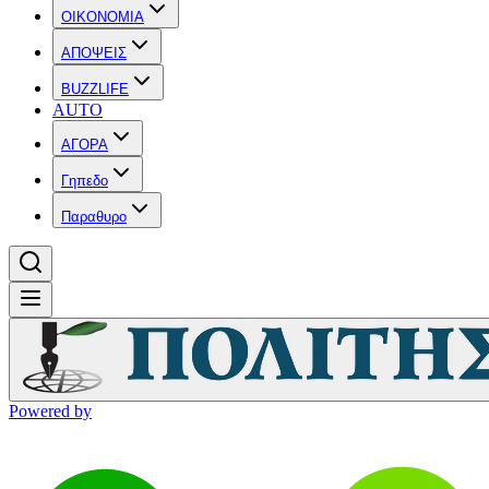
OIKONOMIA
ΑΠΟΨΕΙΣ
BUZZLIFE
AUTO
ΑΓΟΡΑ
Γηπεδο
Παραθυρο
Powered by