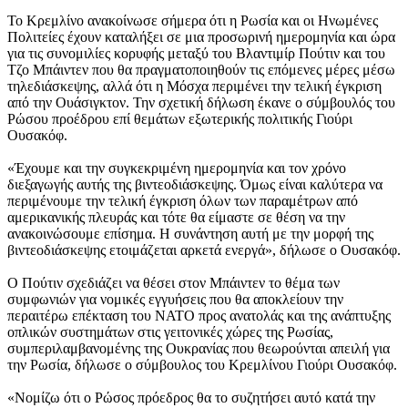
Το Κρεμλίνο ανακοίνωσε σήμερα ότι η Ρωσία και οι Ηνωμένες
Πολιτείες έχουν καταλήξει σε μια προσωρινή ημερομηνία και ώρα
για τις συνομιλίες κορυφής μεταξύ του Βλαντιμίρ Πούτιν και του
Τζο Μπάιντεν που θα πραγματοποιηθούν τις επόμενες μέρες μέσω
τηλεδιάσκεψης, αλλά ότι η Μόσχα περιμένει την τελική έγκριση
από την Ουάσιγκτον. Την σχετική δήλωση έκανε ο σύμβουλός του
Ρώσου προέδρου επί θεμάτων εξωτερικής πολιτικής Γιούρι
Ουσακόφ.
«Έχουμε και την συγκεκριμένη ημερομηνία και τον χρόνο
διεξαγωγής αυτής της βιντεοδιάσκεψης. Όμως είναι καλύτερα να
περιμένουμε την τελική έγκριση όλων των παραμέτρων από
αμερικανικής πλευράς και τότε θα είμαστε σε θέση να την
ανακοινώσουμε επίσημα. Η συνάντηση αυτή με την μορφή της
βιντεοδιάσκεψης ετοιμάζεται αρκετά ενεργά», δήλωσε ο Ουσακόφ.
Ο Πούτιν σχεδιάζει να θέσει στον Μπάιντεν το θέμα των
συμφωνιών για νομικές εγγυήσεις που θα αποκλείουν την
περαιτέρω επέκταση του ΝΑΤΟ προς ανατολάς και της ανάπτυξης
οπλικών συστημάτων στις γειτονικές χώρες της Ρωσίας,
συμπεριλαμβανομένης της Ουκρανίας που θεωρούνται απειλή για
την Ρωσία, δήλωσε ο σύμβουλος του Κρεμλίνου Γιούρι Ουσακόφ.
«Νομίζω ότι ο Ρώσος πρόεδρος θα το συζητήσει αυτό κατά την