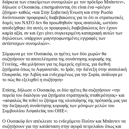
διάρκεια των επικείμενων συνομιλιών με τον πρόεδρο Μπάιντεν»,
δήλωσε ο Ουσακόφ, επισημαίνοντας ότι είναι ένα «φλέγον
ζήτημα» καθώς «και Στην Σοβιετική Ένωση και στην Ρωσία
δινόντουσαν προφορικές διαβεβαιώσεις για το ότι οι στρατιωτικές
δομές του ΝΑΤΟ δεν θα προωθηθούν προς ανατολάς, ωστόσο
αποδείχθηκε ότι αυτές οι προφορικές διαβεβαιώσεις δεν έχουν
καμία αξία, αν και έχει γίνει συγκεκριμένη καταγραφή αυτών των
δηλώσεων, υπάρχουν μαγνητοφωνημένες εγγραφές των
αντίστοιχων συνομιλιών».
Σύμφωνα με τον Ουσακόφ, οι ηγέτες των δύο χωρών θα
συζητήσουν τα αποτελέσματα της συνάντησης κορυφής της
Γενεύης, «θα μιλήσουν για τις διμερείς σχέσεις, για διεθνή
ζητήματα όπως το Αφγανιστάν, το Ιράν, την διένεξη στην ανατολική
Ουκρανία, την Λιβύη και ενδεχομένως για την Συρία, ανάλογα με
το πώς θα εξελιχθεί η συζήτηση»
Επίσης, δήλωσε ο Ουσακόφ, οι δύο ηγέτες θα συζητήσουν «την
πορεία του διαλόγου για ζητήματα στρατηγικής σταθερότητας» και
«ασφαλώς θα τεθεί το ζήτημα της υλοποίησης της πρότασής μας για
την διεξαγωγή συνάντησης κορυφής των μόνιμων μελών του
Συμβουλίου Ασφαλείας του ΟΗΕ».
Ο Ουσακόφ δεν απέκλεισε το ενδεχόμενο Πούτιν και Μπάιντεν να
συζητήσουν για την κατάσταση στην αγορά πετρελαίου όπως και