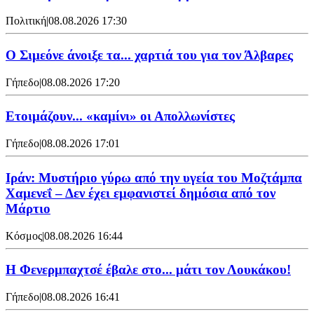
Πολιτική
|
08.08.2026 17:30
Ο Σιμεόνε άνοιξε τα... χαρτιά του για τον Άλβαρες
Γήπεδο
|
08.08.2026 17:20
Ετοιμάζουν... «καμίνι» οι Απολλωνίστες
Γήπεδο
|
08.08.2026 17:01
Ιράν: Μυστήριο γύρω από την υγεία του Μοζτάμπα
Χαμενεΐ – Δεν έχει εμφανιστεί δημόσια από τον
Μάρτιο
Κόσμος
|
08.08.2026 16:44
Η Φενερμπαχτσέ έβαλε στο... μάτι τον Λουκάκου!
Γήπεδο
|
08.08.2026 16:41