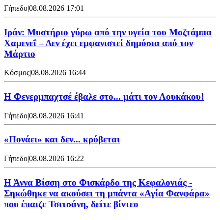
Γήπεδο
|
08.08.2026 17:01
Ιράν: Μυστήριο γύρω από την υγεία του Μοζτάμπα
Χαμενεΐ – Δεν έχει εμφανιστεί δημόσια από τον
Μάρτιο
Κόσμος
|
08.08.2026 16:44
Η Φενερμπαχτσέ έβαλε στο... μάτι τον Λουκάκου!
Γήπεδο
|
08.08.2026 16:41
«Πονάει» και δεν... κρύβεται
Γήπεδο
|
08.08.2026 16:22
Η Άννα Βίσση στο Φισκάρδο της Κεφαλονιάς -
Σηκώθηκε να ακούσει τη μπάντα «Αγία Φανφάρα»
που έπαιζε Τσιτσάνη, δείτε βίντεο