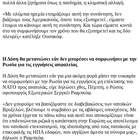
πολλά άλλα ζητήματα όπως η πανδημία, η κλιματική αλλαγή.
«Με ολύμπια ηρεμία ετοιμάζουμε αυτή την συνάντηση, δεν
βιάζουμε τους Αμερικανούς, όποτε τους εξυπηρετεί , είμαστε
έτοιμοι να κάνουμε αυτή τη συνάντηση. Και τώρα είμαστε κοντά
στο να συμφωνήσουμε τον χρόνο που θα εξυπηρετεί και τις δύο
πλευρές» κατέληξε Ουσακόφ.
Η Δύση θα μετανιώσει εάν δεν μπορέσει να συμφωνήσει με την
Ρωσία για τις εγγυήσεις ασφαλείας
Η Δύση θα μετανιώσει εάν για μια ακόμη φορά χάσει την ευκαιρία
να συμφωνήσει με την Ρωσία για τις εγγυήσεις μη επέκτασης του
ΝΑΤΟ προς ανατολάς, είχε δηλώσει χθες, Πέμπτη, ο Ρώσος
υφυπουργός Εξωτερικών Σεργκέι Ριαμπκόφ.
«Δεν μπορούμε να βασιζόμαστε σε διαβεβαιώσεις των νατοϊκών
Βρυξελών, βλέπουμε τι συμβαίνει με τις αβάσιμες υποσχέσεις. Με
τα χρόνια έρχεται το πάνω κάτω και αυτό που αποκομίζουμε είναι
ότι επιδεινώνεται ριζικά η κατάσταση στην Ευρώπη ως αποτέλεσμα
του νατοϊκού επεκτατισμού, της ιδιοποίησης από τους νατοϊκούς με
επικεφαλής τις ΗΠΑ εδαφών, που αγγίζουν άμεσα τα σύνορα μας»,
δήλωσε ο Ριαμπκόφ.