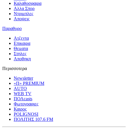
Καλαθοσφαιρα
Αλλα Σπορ
Ντριμπλες
Αποψεις
Παραθυρο
Ατζεντα
Επικαιρα
Θεματα
Στηλες
Αποθηκη
Περισσοτερα
Newsletter
«Π» PREMIUM
AUTO
WEB TV
ΠΟΛcasts
Φωτογραφιες
Καιρος
POLIGNOSI
ΠΟΛΙΤΗΣ 107.6 FM