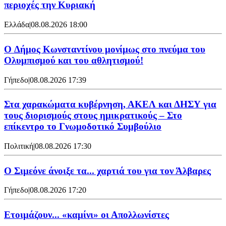
περιοχές την Κυριακή
Ελλάδα
|
08.08.2026 18:00
O Δήμος Κωνσταντίνου μονίμως στο πνεύμα του
Ολυμπισμού και του αθλητισμού!
Γήπεδο
|
08.08.2026 17:39
Στα χαρακώματα κυβέρνηση, ΑΚΕΛ και ΔΗΣΥ για
τους διορισμούς στους ημικρατικούς – Στο
επίκεντρο το Γνωμοδοτικό Συμβούλιο
Πολιτική
|
08.08.2026 17:30
Ο Σιμεόνε άνοιξε τα... χαρτιά του για τον Άλβαρες
Γήπεδο
|
08.08.2026 17:20
Ετοιμάζουν... «καμίνι» οι Απολλωνίστες