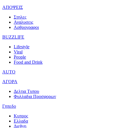
ΑΠΟΨΕΙΣ
Στηλες
Αναλυσεις
Αρθρογραφοι
BUZZLIFE
Lifestyle
Viral
People
Food and Drink
AUTO
ΑΓΟΡΑ
Δελτια Τυπου
Φυλλαδια Προσφορων
Γηπεδο
Κυπρος
Ελλαδα
Διεθνη