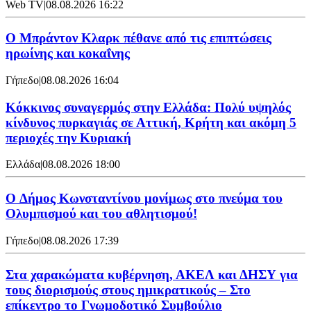
Web TV
|
08.08.2026 16:22
Ο Μπράντον Κλαρκ πέθανε από τις επιπτώσεις
ηρωίνης και κοκαΐνης
Γήπεδο
|
08.08.2026 16:04
Κόκκινος συναγερμός στην Ελλάδα: Πολύ υψηλός
κίνδυνος πυρκαγιάς σε Αττική, Κρήτη και ακόμη 5
περιοχές την Κυριακή
Ελλάδα
|
08.08.2026 18:00
O Δήμος Κωνσταντίνου μονίμως στο πνεύμα του
Ολυμπισμού και του αθλητισμού!
Γήπεδο
|
08.08.2026 17:39
Στα χαρακώματα κυβέρνηση, ΑΚΕΛ και ΔΗΣΥ για
τους διορισμούς στους ημικρατικούς – Στο
επίκεντρο το Γνωμοδοτικό Συμβούλιο