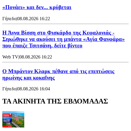
«Πονάει» και δεν... κρύβεται
Γήπεδο
|
08.08.2026 16:22
Η Άννα Βίσση στο Φισκάρδο της Κεφαλονιάς -
Σηκώθηκε να ακούσει τη μπάντα «Αγία Φανφάρα»
που έπαιζε Τσιτσάνη, δείτε βίντεο
Web TV
|
08.08.2026 16:22
Ο Μπράντον Κλαρκ πέθανε από τις επιπτώσεις
ηρωίνης και κοκαΐνης
Γήπεδο
|
08.08.2026 16:04
ΤΑ ΑΚΙΝΗΤΑ ΤΗΣ ΕΒΔΟΜΑΔΑΣ