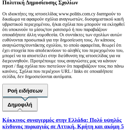
Πολιτική Δημοσίευσης Σχολίων
Οι ιδιοκτήτες της ιστοσελίδας www.politis.com.cy διατηρούν το
δικαίωμα να αφαιρούν σχόλια αναγνωστών, δυσφημιστικού και/ή
υβριστικού περιεχομένου, ή/και σχόλια που μπορούν να εκληφθεί
ότι υποκινούν το μίσος/τον ρατσισμό ή που παραβιάζουν
οποιαδήποτε άλλη νομοθεσία. Οι συντάκτες των σχολίων αυτών
ευθύνονται προσωπικά για την δημοσίευση τους. Αν κάποιος
αναγνώστης/συντάκτης σχολίου, το οποίο αφαιρείται, θεωρεί ότι
έχει στοιχεία που αποδεικνύουν το αληθές του περιεχομένου του,
μπορεί να τα αποστείλει στην διεύθυνση της ιστοσελίδας για να
διερευνηθούν. Προτρέπουμε τους αναγνώστες μας να κάνουν
report / flag σχόλια που πιστεύουν ότι παραβιάζουν τους πιο πάνω
κανόνες. Σχόλια που περιέχουν URL / links σε οποιαδήποτε
σελίδα, δεν δημοσιεύονται αυτόματα.
Ροή ειδήσεων
Δημοφιλή
Κόκκινος συναγερμός στην Ελλάδα: Πολύ υψηλός
κίνδυνος πυρκαγιάς σε Αττική, Κρήτη και ακόμη 5