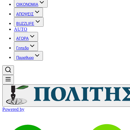
OIKONOMIA
ΑΠΟΨΕΙΣ
BUZZLIFE
AUTO
ΑΓΟΡΑ
Γηπεδο
Παραθυρο
Powered by