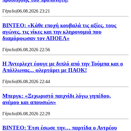
Γήπεδο
|
06.08.2026 23:21
ΒΙΝΤΕΟ: «Κάθε εποχή κουβαλά τις αξίες, τους
αγώνες, τις νίκες και την κληρονομιά που
διαμόρφωσαν τον ΑΠΟΕΛ»
Γήπεδο
|
06.08.2026 22:56
H Άντερλεχτ έφυγε με διπλό από την Τούμπα και ο
Απόλλωνας... φλερτάρει με ΠΑΟΚ!
Γήπεδο
|
06.08.2026 22:44
Μπεργκ: «Ξεχωριστό παιχνίδι λόγω γηπέδου,
ανέμου και απουσιών»
Γήπεδο
|
06.08.2026 22:29
ΒΙΝΤΕΟ: Έτσι έσωσε την… παρτίδα ο Αντρέου