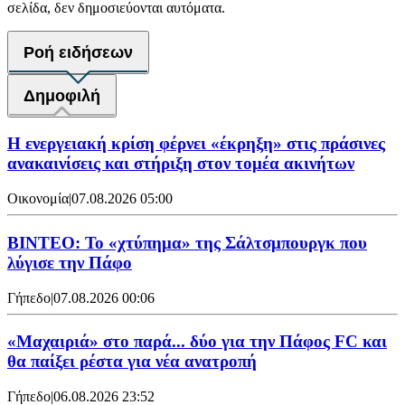
σελίδα, δεν δημοσιεύονται αυτόματα.
Ροή ειδήσεων
Δημοφιλή
Η ενεργειακή κρίση φέρνει «έκρηξη» στις πράσινες
ανακαινίσεις και στήριξη στον τομέα ακινήτων
Οικονομία
|
07.08.2026 05:00
ΒΙΝΤΕΟ: Το «χτύπημα» της Σάλτσμπουργκ που
λύγισε την Πάφο
Γήπεδο
|
07.08.2026 00:06
«Μαχαιριά» στο παρά... δύο για την Πάφος FC και
θα παίξει ρέστα για νέα ανατροπή
Γήπεδο
|
06.08.2026 23:52