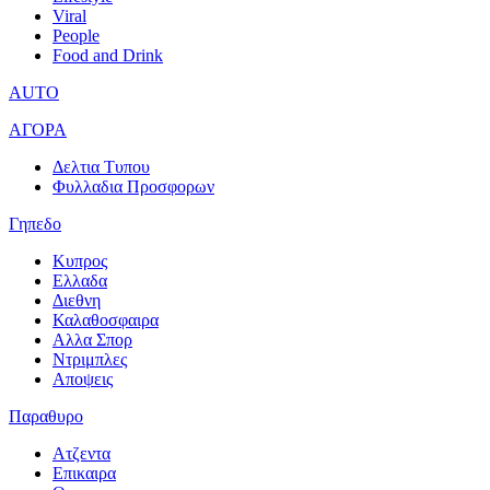
Viral
People
Food and Drink
AUTO
ΑΓΟΡΑ
Δελτια Τυπου
Φυλλαδια Προσφορων
Γηπεδο
Κυπρος
Ελλαδα
Διεθνη
Καλαθοσφαιρα
Αλλα Σπορ
Ντριμπλες
Αποψεις
Παραθυρο
Ατζεντα
Επικαιρα