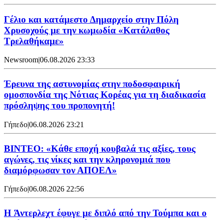
Γέλιο και κατάμεστο Δημαρχείο στην Πόλη
Χρυσοχούς με την κωμωδία «Κατάλαθος
Τρελαθήκαμε»
Newsroom
|
06.08.2026 23:33
Έρευνα της αστυνομίας στην ποδοσφαιρική
ομοσπονδία της Νότιας Κορέας για τη διαδικασία
πρόσληψης του προπονητή!
Γήπεδο
|
06.08.2026 23:21
ΒΙΝΤΕΟ: «Κάθε εποχή κουβαλά τις αξίες, τους
αγώνες, τις νίκες και την κληρονομιά που
διαμόρφωσαν τον ΑΠΟΕΛ»
Γήπεδο
|
06.08.2026 22:56
H Άντερλεχτ έφυγε με διπλό από την Τούμπα και ο