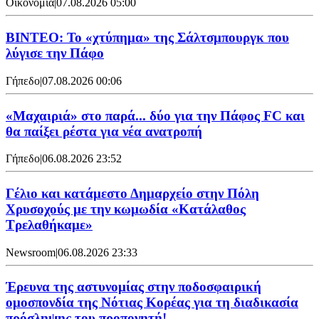
Οικονομία
|
07.08.2026 05:00
ΒΙΝΤΕΟ: Το «χτύπημα» της Σάλτσμπουργκ που
λύγισε την Πάφο
Γήπεδο
|
07.08.2026 00:06
«Μαχαιριά» στο παρά... δύο για την Πάφος FC και
θα παίξει ρέστα για νέα ανατροπή
Γήπεδο
|
06.08.2026 23:52
Γέλιο και κατάμεστο Δημαρχείο στην Πόλη
Χρυσοχούς με την κωμωδία «Κατάλαθος
Τρελαθήκαμε»
Newsroom
|
06.08.2026 23:33
Έρευνα της αστυνομίας στην ποδοσφαιρική
ομοσπονδία της Νότιας Κορέας για τη διαδικασία
πρόσληψης του προπονητή!