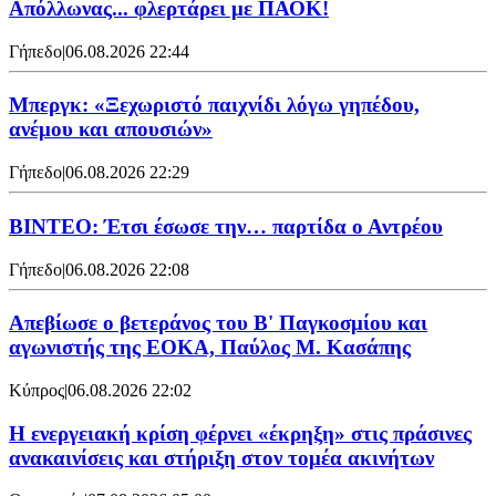
Απόλλωνας... φλερτάρει με ΠΑΟΚ!
Γήπεδο
|
06.08.2026 22:44
Μπεργκ: «Ξεχωριστό παιχνίδι λόγω γηπέδου,
ανέμου και απουσιών»
Γήπεδο
|
06.08.2026 22:29
ΒΙΝΤΕΟ: Έτσι έσωσε την… παρτίδα ο Αντρέου
Γήπεδο
|
06.08.2026 22:08
Απεβίωσε ο βετεράνος του Β' Παγκοσμίου και
αγωνιστής της ΕΟΚΑ, Παύλος Μ. Κασάπης
Κύπρος
|
06.08.2026 22:02
Η ενεργειακή κρίση φέρνει «έκρηξη» στις πράσινες
ανακαινίσεις και στήριξη στον τομέα ακινήτων