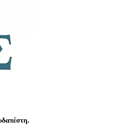
υδαπέστη.