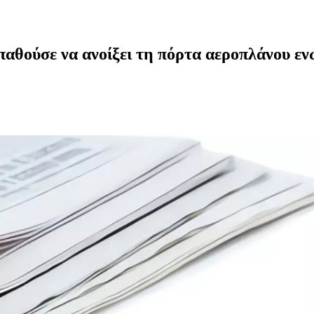
αθούσε να ανοίξει τη πόρτα αεροπλάνου ενώ