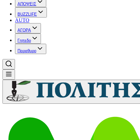
ΑΠΟΨΕΙΣ
BUZZLIFE
AUTO
ΑΓΟΡΑ
Γηπεδο
Παραθυρο