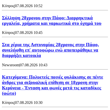
Κύπρος
|
07.08.2026 10:52
Σύλληψη 28χρονου στην Πάφο: Διαρρηκτικά
εργαλεία, χρήματα και ναρκωτικά στο όχημά του
Κύπρος
|
07.08.2026 10:45
Στα χέρια της Αστυνομίας 28χρονος στην Πάφο,
συνελήφθη επ' αυτοφώρω ενώ αποπειράθηκε να
διαρρήξει κατοικία
Newsroom
|
07.08.2026 10:43
Κατεχόμενα: Πολυετείς ποινές φυλάκισης σε πέντε
άνδρες για σεξουαλική επίθεση σε 18χρονη στην
Κερύνεια - Ένταση και φωνές μετά τις καταδίκες
(φώτο)
Κύπρος
|
07.08.2026 10:30