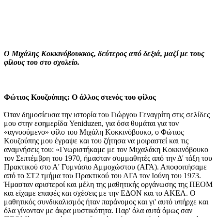
Ο Μιχάλης Κοκκινόβουκκος, δεύτερος από δεξιά, μαζί με τους
φίλους του στο σχολείο.
Φώτιος Κουζούπης: Ο άλλος στενός του φίλος
Όταν δημοσίευσα την ιστορία του Γιώργου Γεναγρίτη στις σελίδες
μου στην εφημερίδα Yeniduzen, για όσα θυμάται για τον
«αγνοούμενο» φίλο του Μιχάλη Κοκκινόβουκο, ο Φώτιος
Κουζούπης μου έγραψε και του ζήτησα να μοιραστεί και τις
αναμνήσεις του: «Γνωριστήκαμε με τον Μιχαλάκη Κοκκινόβουκο
τον Σεπτέμβρη του 1970, ήμασταν συμμαθητές από την Δ' τάξη του
Πρακτικού στο Α' Γυμνάσιο Αμμοχώστου (ΑΓΑ). Αποφοιτήσαμε
από το ΣΤ2 τμήμα του Πρακτικού του ΑΓΑ τον Ιούνη του 1973.
Ήμασταν αριστεροί και μέλη της μαθητικής οργάνωσης της ΠΕΟΜ
και είχαμε επαφές και σχέσεις με την ΕΔΟΝ και το ΑΚΕΛ. Ο
μαθητικός συνδικαλισμός ήταν παράνομος και γι' αυτό υπήρχε και
όλα γίνονταν με άκρα μυστικότητα. Παρ' όλα αυτά όμως σαν