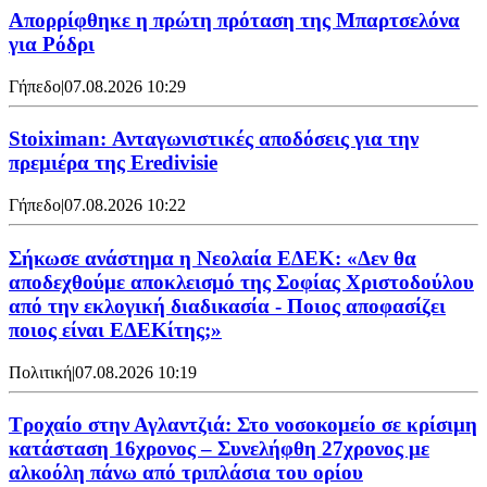
Απορρίφθηκε η πρώτη πρόταση της Μπαρτσελόνα
για Ρόδρι
Γήπεδο
|
07.08.2026 10:29
Stoiximan: Ανταγωνιστικές αποδόσεις για την
πρεμιέρα της Eredivisie
Γήπεδο
|
07.08.2026 10:22
Σήκωσε ανάστημα η Νεολαία ΕΔΕΚ: «Δεν θα
αποδεχθούμε αποκλεισμό της Σοφίας Χριστοδούλου
από την εκλογική διαδικασία - Ποιος αποφασίζει
ποιος είναι ΕΔΕΚίτης;»
Πολιτική
|
07.08.2026 10:19
Τροχαίο στην Αγλαντζιά: Στο νοσοκομείο σε κρίσιμη
κατάσταση 16χρονος – Συνελήφθη 27χρονος με
αλκοόλη πάνω από τριπλάσια του ορίου