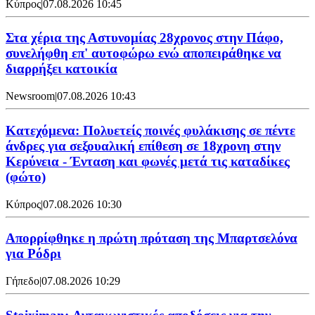
Κύπρος
|
07.08.2026 10:45
Στα χέρια της Αστυνομίας 28χρονος στην Πάφο,
συνελήφθη επ' αυτοφώρω ενώ αποπειράθηκε να
διαρρήξει κατοικία
Newsroom
|
07.08.2026 10:43
Κατεχόμενα: Πολυετείς ποινές φυλάκισης σε πέντε
άνδρες για σεξουαλική επίθεση σε 18χρονη στην
Κερύνεια - Ένταση και φωνές μετά τις καταδίκες
(φώτο)
Κύπρος
|
07.08.2026 10:30
Απορρίφθηκε η πρώτη πρόταση της Μπαρτσελόνα
για Ρόδρι
Γήπεδο
|
07.08.2026 10:29