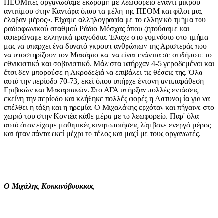
ΠΕΟΜίτες οργανώσαμε εκδρομή με λεωφορείο έναντι μικρού
αντιτίμου στην Καντάρα όπου τα μέλη της ΠΕΟΜ και φίλοι μας
έλαβαν μέρος». Είχαμε αλληλογραφία με το ελληνικό τμήμα του
ραδιοφωνικού σταθμού Ράδιο Μόσχας όπου ζητούσαμε και
αφιερώναμε ελληνικά τραγούδια. Έλαχε στο γυμνάσιο στο τμήμα
μας να υπάρχει ένα δυνατό γκρουπ ανθρώπων της Αριστεράς που
να υποστηρίζουν τον Μακάριο και να είναι ενάντια σε οτιδήποτε το
εθνικιστικό και σοβινιστικό. Μάλιστα υπήρχαν 4-5 γεροδεμένοι και
έτσι δεν μπορούσε η Ακροδεξιά να επιβάλει τις θέσεις της. Όλα
αυτά την περίοδο 70-73, εκεί όπου υπήρχε έντονη αντιπαράθεση
Γριβικών και Μακαριακών. Στο ΑΓΑ υπήρξαν πολλές εντάσεις
εκείνη την περίοδο και κλήθηκε πολλές φορές η Αστυνομία για να
επέλθει η τάξη και η ηρεμία. Ο Μιχαλάκης ερχόταν και πήγαινε στο
χωριό του στην Κοντέα κάθε μέρα με το λεωφορείο. Παρ' όλα
αυτά όταν είχαμε μαθητικές κινητοποιήσεις λάμβανε ενεργά μέρος
και ήταν πάντα εκεί μέχρι το τέλος και μαζί με τους οργανωτές.
Ο Μιχάλης Κοκκινόβουκκος