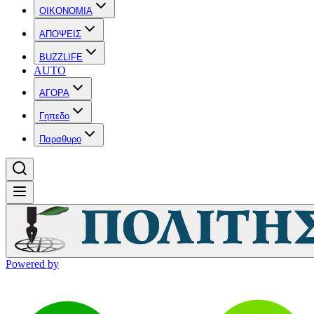
OIKONOMIA
ΑΠΟΨΕΙΣ
BUZZLIFE
AUTO
ΑΓΟΡΑ
Γηπεδο
Παραθυρο
Powered by