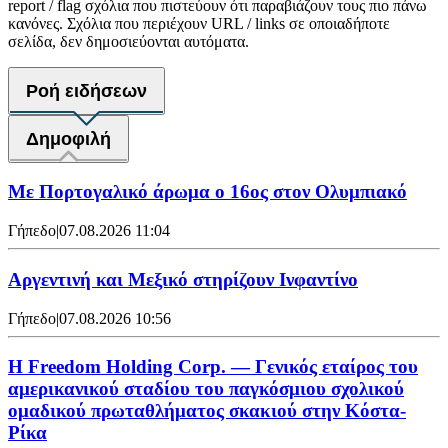
report / flag σχόλια που πιστεύουν ότι παραβιάζουν τους πιο πάνω
κανόνες. Σχόλια που περιέχουν URL / links σε οποιαδήποτε
σελίδα, δεν δημοσιεύονται αυτόματα.
Ροή ειδήσεων
Δημοφιλή
Με Πορτογαλικό άρωμα ο 16ος στον Ολυμπιακό
Γήπεδο
|
07.08.2026 11:04
Αργεντινή και Μεξικό στηρίζουν Ινφαντίνο
Γήπεδο
|
07.08.2026 10:56
Η Freedom Holding Corp. — Γενικός εταίρος του
αμερικανικού σταδίου του παγκόσμιου σχολικού
ομαδικού πρωταθλήματος σκακιού στην Κόστα-
Ρίκα