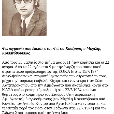
Φωτογραφία που έδωσε στον Φώτιο Κουζούπη ο Μιχάλης
Κοκκινόβουκκος.
Από τους 33 μαθητές στο τμήμα μας οι 11 ήταν κορίτσια και οι 22
αγόρια. Από τα 22 αγόρια τα 9 με την έναρξη του φασιστικού
στρατιωτικού πραξικοπήματος της ΕΟΚΑ Β στις 15/7/1974
συνελήφθησαν και απομονώθηκαν εντός των στρατοπέδων τους
μέχρι την τουρκική εισβολή. Είχαμε και έναν νεκρό (τον Σώτο
Χατζηπροκοπίου από την Αμμόχωστο που σκοτώθηκε κοντά στο
ΚΑΣΑ από αεροπορική επιδρομή στις 22/7/1974 και είναι
θαμμένος στο κοιμητήριο του Σταυρού στην περίκλειστη
Αμμόχωστο), 3 αγνοούμενους (τον Μιχάλη Κοκκινόβουκο από
Κοντέα, τον Αντρέα Κοντού από Άχνα [ακόμα να εντοπιστεί και
τελευταία φορά τον είδαν στον Τράχωνα στις 22/7/1974] και τον
Άδωνη Χριστοφόρου από την Άχνα [που