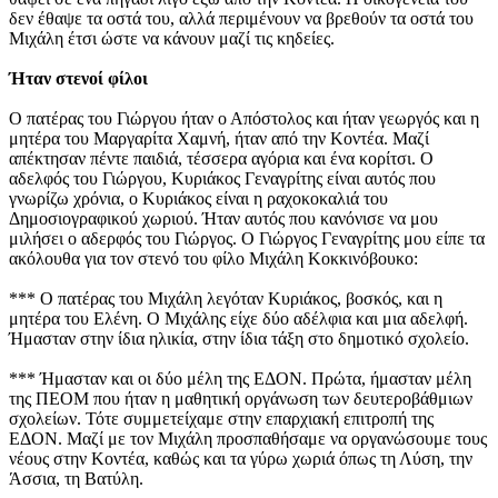
δεν έθαψε τα οστά του, αλλά περιμένουν να βρεθούν τα οστά του
Μιχάλη έτσι ώστε να κάνουν μαζί τις κηδείες.
Ήταν στενοί φίλοι
Ο πατέρας του Γιώργου ήταν ο Απόστολος και ήταν γεωργός και η
μητέρα του Μαργαρίτα Χαμνή, ήταν από την Κοντέα. Μαζί
απέκτησαν πέντε παιδιά, τέσσερα αγόρια και ένα κορίτσι. Ο
αδελφός του Γιώργου, Κυριάκος Γεναγρίτης είναι αυτός που
γνωρίζω χρόνια, ο Κυριάκος είναι η ραχοκοκαλιά του
Δημοσιογραφικού χωριού. Ήταν αυτός που κανόνισε να μου
μιλήσει ο αδερφός του Γιώργος. Ο Γιώργος Γεναγρίτης μου είπε τα
ακόλουθα για τον στενό του φίλο Μιχάλη Κοκκινόβουκο:
*** Ο πατέρας του Μιχάλη λεγόταν Κυριάκος, βοσκός, και η
μητέρα του Ελένη. Ο Μιχάλης είχε δύο αδέλφια και μια αδελφή.
Ήμασταν στην ίδια ηλικία, στην ίδια τάξη στο δημοτικό σχολείο.
*** Ήμασταν και οι δύο μέλη της ΕΔΟΝ. Πρώτα, ήμασταν μέλη
της ΠΕΟΜ που ήταν η μαθητική οργάνωση των δευτεροβάθμιων
σχολείων. Τότε συμμετείχαμε στην επαρχιακή επιτροπή της
ΕΔΟΝ. Μαζί με τον Μιχάλη προσπαθήσαμε να οργανώσουμε τους
νέους στην Κοντέα, καθώς και τα γύρω χωριά όπως τη Λύση, την
Άσσια, τη Βατύλη.