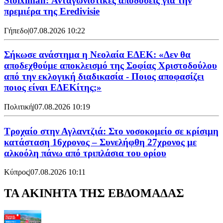
Stoiximan: Ανταγωνιστικές αποδόσεις για την
πρεμιέρα της Eredivisie
Γήπεδο
|
07.08.2026 10:22
Σήκωσε ανάστημα η Νεολαία ΕΔΕΚ: «Δεν θα
αποδεχθούμε αποκλεισμό της Σοφίας Χριστοδούλου
από την εκλογική διαδικασία - Ποιος αποφασίζει
ποιος είναι ΕΔΕΚίτης;»
Πολιτική
|
07.08.2026 10:19
Τροχαίο στην Αγλαντζιά: Στο νοσοκομείο σε κρίσιμη
κατάσταση 16χρονος – Συνελήφθη 27χρονος με
αλκοόλη πάνω από τριπλάσια του ορίου
Κύπρος
|
07.08.2026 10:11
ΤΑ ΑΚΙΝΗΤΑ ΤΗΣ ΕΒΔΟΜΑΔΑΣ