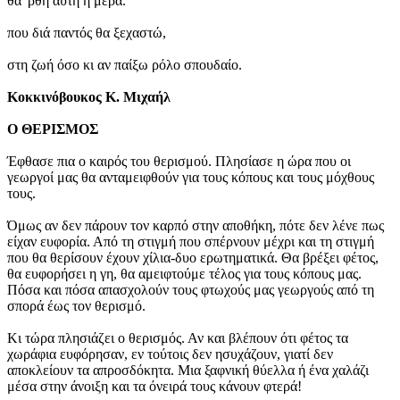
θα 'ρθη αυτή η μέρα.
που διά παντός θα ξεχαστώ,
στη ζωή όσο κι αν παίξω ρόλο σπουδαίο.
Κοκκινόβουκος Κ. Μιχαήλ
Ο ΘΕΡΙΣΜΟΣ
Έφθασε πια ο καιρός του θερισμού. Πλησίασε η ώρα που οι
γεωργοί μας θα ανταμειφθούν για τους κόπους και τους μόχθους
τους.
Όμως αν δεν πάρουν τον καρπό στην αποθήκη, πότε δεν λένε πως
είχαν ευφορία. Από τη στιγμή που σπέρνουν μέχρι και τη στιγμή
που θα θερίσουν έχουν χίλια-δυο ερωτηματικά. Θα βρέξει φέτος,
θα ευφορήσει η γη, θα αμειφτούμε τέλος για τους κόπους μας.
Πόσα και πόσα απασχολούν τους φτωχούς μας γεωργούς από τη
σπορά έως τον θερισμό.
Κι τώρα πλησιάζει ο θερισμός. Αν και βλέπουν ότι φέτος τα
χωράφια ευφόρησαν, εν τούτοις δεν ησυχάζουν, γιατί δεν
αποκλείουν τα απροσδόκητα. Μια ξαφνική θύελλα ή ένα χαλάζι
μέσα στην άνοιξη και τα όνειρά τους κάνουν φτερά!