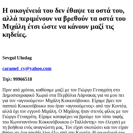
Η οικογένειά του δεν έθαψε τα οστά του,
αλλά περιμένουν να βρεθούν τα οστά του
Μιχάλη έτσι ώστε να κάνουν μαζί τις
κηδείες.
Sevgul Uludag
caramel_cy@yahoo.com
Τηλ: 99966518
Πριν από χρόνια, καθίσαμε μαζί με τον Γιώργο Γεναγρίτη στο
Δημοσιογραφικό Χωριό στα Περβόλια Λάρνακας για να μου πει
για τον «αγνοούμενο» Μιχάλη Κοκκινόβουκο. Είχαμε βρει τον
παππού Κοκκινόβουκο που ήταν «αγνοούμενος» από την Κοντέα,
αλλά όχι τον εγγονό Μιχάλη. Ο Μιχάλης ήταν στενός φίλος με τον
Γιώργο Γεναγρίτη. Είχαμε καταφέρει να βρούμε τον τόπο ταφής
του Κωνσταντίνου Κοκκινόβουκου («Ταλλάντης» τον έλεγαν) με
τη βοήθεια ενός αναγνώστη μας. Τον είχαν σκοτώσει και τον είχαν
θάψει σε ένα πηγάδι λίγο έξω από την Κοντέα. Η οικογένειά του