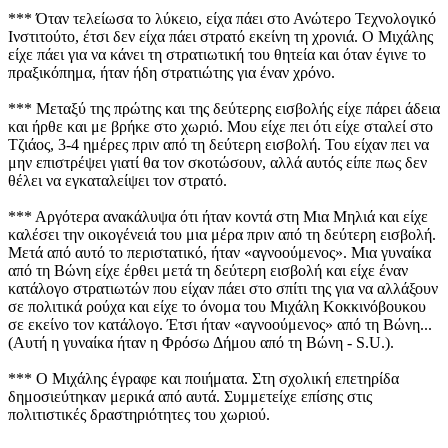
*** Όταν τελείωσα το λύκειο, είχα πάει στο Ανώτερο Τεχνολογικό
Ινστιτούτο, έτσι δεν είχα πάει στρατό εκείνη τη χρονιά. Ο Μιχάλης
είχε πάει για να κάνει τη στρατιωτική του θητεία και όταν έγινε το
πραξικόπημα, ήταν ήδη στρατιώτης για έναν χρόνο.
*** Μεταξύ της πρώτης και της δεύτερης εισβολής είχε πάρει άδεια
και ήρθε και με βρήκε στο χωριό. Μου είχε πει ότι είχε σταλεί στο
Τζιάος, 3-4 ημέρες πριν από τη δεύτερη εισβολή. Του είχαν πει να
μην επιστρέψει γιατί θα τον σκοτώσουν, αλλά αυτός είπε πως δεν
θέλει να εγκαταλείψει τον στρατό.
*** Αργότερα ανακάλυψα ότι ήταν κοντά στη Μια Μηλιά και είχε
καλέσει την οικογένειά του μια μέρα πριν από τη δεύτερη εισβολή.
Μετά από αυτό το περιστατικό, ήταν «αγνοούμενος». Μια γυναίκα
από τη Βώνη είχε έρθει μετά τη δεύτερη εισβολή και είχε έναν
κατάλογο στρατιωτών που είχαν πάει στο σπίτι της για να αλλάξουν
σε πολιτικά ρούχα και είχε το όνομα του Μιχάλη Κοκκινόβουκου
σε εκείνο τον κατάλογο. Έτσι ήταν «αγνοούμενος» από τη Βώνη...
(Αυτή η γυναίκα ήταν η Φρόσω Δήμου από τη Βώνη - S.U.).
*** Ο Μιχάλης έγραφε και ποιήματα. Στη σχολική επετηρίδα
δημοσιεύτηκαν μερικά από αυτά. Συμμετείχε επίσης στις
πολιτιστικές δραστηριότητες του χωριού.