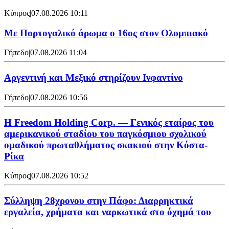
Κύπρος
|
07.08.2026 10:11
Με Πορτογαλικό άρωμα ο 16ος στον Ολυμπιακό
Γήπεδο
|
07.08.2026 11:04
Αργεντινή και Μεξικό στηρίζουν Ινφαντίνο
Γήπεδο
|
07.08.2026 10:56
Η Freedom Holding Corp. — Γενικός εταίρος του
αμερικανικού σταδίου του παγκόσμιου σχολικού
ομαδικού πρωταθλήματος σκακιού στην Κόστα-
Ρίκα
Κύπρος
|
07.08.2026 10:52
Σύλληψη 28χρονου στην Πάφο: Διαρρηκτικά
εργαλεία, χρήματα και ναρκωτικά στο όχημά του