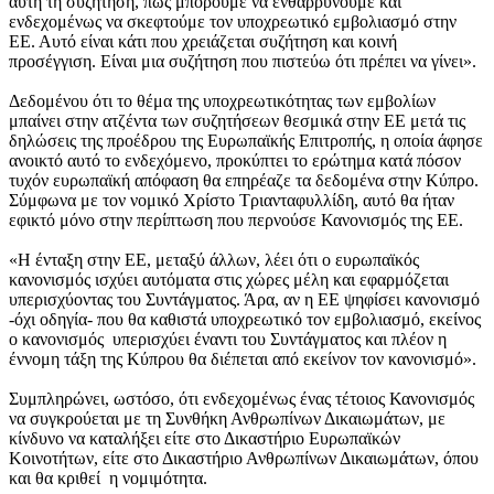
αυτή τη συζήτηση, πώς μπορούμε να ενθαρρύνουμε και
ενδεχομένως να σκεφτούμε τον υποχρεωτικό εμβολιασμό στην
ΕΕ. Αυτό είναι κάτι που χρειάζεται συζήτηση και κοινή
προσέγγιση. Είναι μια συζήτηση που πιστεύω ότι πρέπει να γίνει».
Δεδομένου ότι το θέμα της υποχρεωτικότητας των εμβολίων
μπαίνει στην ατζέντα των συζητήσεων θεσμικά στην ΕΕ μετά τις
δηλώσεις της προέδρου της Ευρωπαϊκής Επιτροπής, η οποία άφησε
ανοικτό αυτό το ενδεχόμενο, προκύπτει το ερώτημα κατά πόσον
τυχόν ευρωπαϊκή απόφαση θα επηρέαζε τα δεδομένα στην Κύπρο.
Σύμφωνα με τον νομικό Χρίστο Τριανταφυλλίδη, αυτό θα ήταν
εφικτό μόνο στην περίπτωση που περνούσε Κανονισμός της ΕΕ.
«Η ένταξη στην ΕΕ, μεταξύ άλλων, λέει ότι ο ευρωπαϊκός
κανονισμός ισχύει αυτόματα στις χώρες μέλη και εφαρμόζεται
υπερισχύοντας του Συντάγματος. Άρα, αν η ΕΕ ψηφίσει κανονισμό
-όχι οδηγία- που θα καθιστά υποχρεωτικό τον εμβολιασμό, εκείνος
ο κανονισμός υπερισχύει έναντι του Συντάγματος και πλέον η
έννομη τάξη της Κύπρου θα διέπεται από εκείνον τον κανονισμό».
Συμπληρώνει, ωστόσο, ότι ενδεχομένως ένας τέτοιος Κανονισμός
να συγκρούεται με τη Συνθήκη Ανθρωπίνων Δικαιωμάτων, με
κίνδυνο να καταλήξει είτε στο Δικαστήριο Ευρωπαϊκών
Κοινοτήτων, είτε στο Δικαστήριο Ανθρωπίνων Δικαιωμάτων, όπου
και θα κριθεί η νομιμότητα.