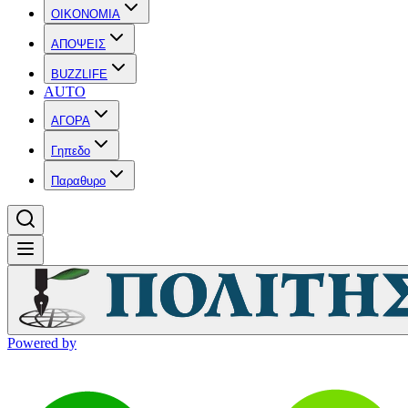
OIKONOMIA
ΑΠΟΨΕΙΣ
BUZZLIFE
AUTO
ΑΓΟΡΑ
Γηπεδο
Παραθυρο
Powered by