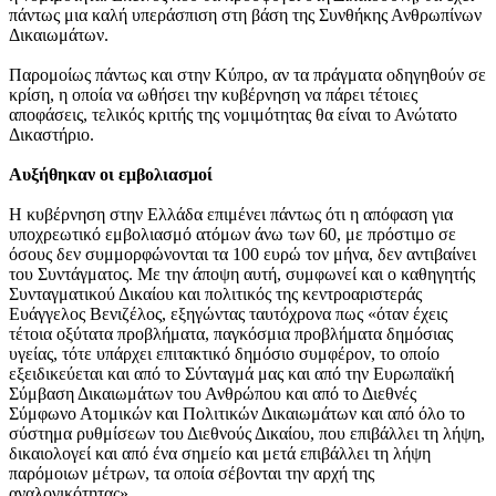
πάντως μια καλή υπεράσπιση στη βάση της Συνθήκης Ανθρωπίνων
Δικαιωμάτων.
Παρομοίως πάντως και στην Κύπρο, αν τα πράγματα οδηγηθούν σε
κρίση, η οποία να ωθήσει την κυβέρνηση να πάρει τέτοιες
αποφάσεις, τελικός κριτής της νομιμότητας θα είναι το Ανώτατο
Δικαστήριο.
Αυξήθηκαν οι εμβολιασμοί
Η κυβέρνηση στην Ελλάδα επιμένει πάντως ότι η απόφαση για
υποχρεωτικό εμβολιασμό ατόμων άνω των 60, με πρόστιμο σε
όσους δεν συμμορφώνονται τα 100 ευρώ τον μήνα, δεν αντιβαίνει
του Συντάγματος. Με την άποψη αυτή, συμφωνεί και ο καθηγητής
Συνταγματικού Δικαίου και πολιτικός της κεντροαριστεράς
Ευάγγελος Βενιζέλος, εξηγώντας ταυτόχρονα πως «όταν έχεις
τέτοια οξύτατα προβλήματα, παγκόσμια προβλήματα δημόσιας
υγείας, τότε υπάρχει επιτακτικό δημόσιο συμφέρον, το οποίο
εξειδικεύεται και από το Σύνταγμά μας και από την Ευρωπαϊκή
Σύμβαση Δικαιωμάτων του Ανθρώπου και από το Διεθνές
Σύμφωνο Ατομικών και Πολιτικών Δικαιωμάτων και από όλο το
σύστημα ρυθμίσεων του Διεθνούς Δικαίου, που επιβάλλει τη λήψη,
δικαιολογεί και από ένα σημείο και μετά επιβάλλει τη λήψη
παρόμοιων μέτρων, τα οποία σέβονται την αρχή της
αναλογικότητας».