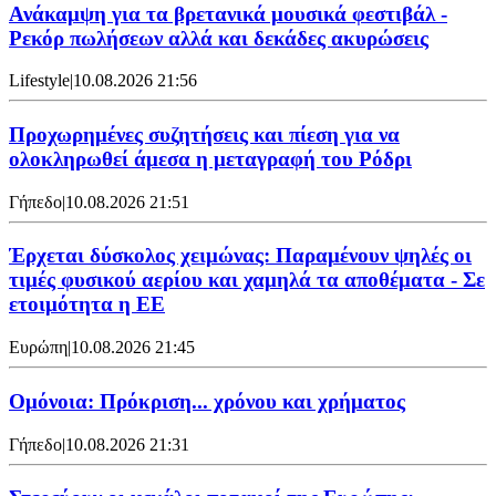
Ανάκαμψη για τα βρετανικά μουσικά φεστιβάλ -
Ρεκόρ πωλήσεων αλλά και δεκάδες ακυρώσεις
Lifestyle
|
10.08.2026 21:56
Προχωρημένες συζητήσεις και πίεση για να
ολοκληρωθεί άμεσα η μεταγραφή του Ρόδρι
Γήπεδο
|
10.08.2026 21:51
Έρχεται δύσκολος χειμώνας: Παραμένουν ψηλές οι
τιμές φυσικού αερίου και χαμηλά τα αποθέματα - Σε
ετοιμότητα η ΕΕ
Ευρώπη
|
10.08.2026 21:45
Ομόνοια: Πρόκριση... χρόνου και χρήματος
Γήπεδο
|
10.08.2026 21:31