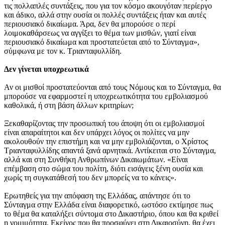
τις πολλαπλές συντάξεις, που για τον κόσμο ακουγόταν περίεργο
και άδικο, αλλά στην ουσία οι πολλές συντάξεις ήταν και αυτές
περιουσιακό δικαίωμα. Άρα, δεν θα μπορούσε ο περί
λοιμοκαθάρσεως να αγγίξει το θέμα των μισθών, γιατί είναι
περιουσιακό δικαίωμα και προστατεύεται από το Σύνταγμα»,
σύμφωνα με τον κ. Τριανταφυλλίδη.
Δεν γίνεται υποχρεωτικά
Αν οι μισθοί προστατεύονται από τους Νόμους και το Σύνταγμα, θα
μπορούσε να εφαρμοστεί η υποχρεωτικότητα του εμβολιασμού
καθολικά, ή στη βάση άλλων κριτηρίων;
Ξεκαθαρίζοντας την προσωπική του άποψη ότι οι εμβολιασμοί
είναι απαραίτητοι και δεν υπάρχει λόγος οι πολίτες να μην
ακολουθούν την επιστήμη και να μην εμβολιάζονται, ο Χρίστος
Τριανταφυλλίδης απαντά ξανά αρνητικά. Αντίκειται στο Σύνταγμα,
αλλά και στη Συνθήκη Ανθρωπίνων Δικαιωμάτων. «Είναι
επέμβαση στο σώμα του πολίτη, διότι εισάγεις ξένη ουσία και
χωρίς τη συγκατάθεσή του δεν μπορείς να το κάνεις».
Ερωτηθείς για την απόφαση της Ελλάδας, απάντησε ότι το
Σύνταγμα στην Ελλάδα είναι διαφορετικό, ωστόσο εκτίμησε πως
το θέμα θα καταλήξει σύντομα στο Δικαστήριο, όπου και θα κριθεί
η νομιμότητα. Εκείνος που θα προσφύγει στη Δικαιοσύνη, θα έχει