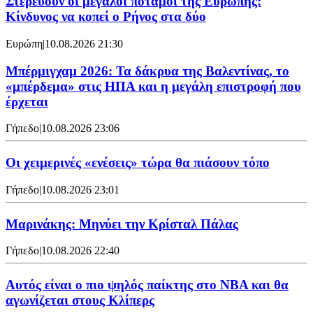
Στερεύουν οι μεγάλοι ποταμοί της Ευρώπης:
Κίνδυνος να κοπεί ο Ρήνος στα δύο
Ευρώπη
|
10.08.2026 21:30
Μπέρμιγχαμ 2026: Τα δάκρυα της Βαλεντίνας, το
«μπέρδεμα» στις ΗΠΑ και η μεγάλη επιστροφή που
έρχεται
Γήπεδο
|
10.08.2026 23:06
Οι χειμερινές «ενέσεις» τώρα θα πιάσουν τόπο
Γήπεδο
|
10.08.2026 23:01
Μαρινάκης: Μηνύει την Κρίσταλ Πάλας
Γήπεδο
|
10.08.2026 22:40
Αυτός είναι ο πιο ψηλός παίκτης στο NBA και θα
αγωνίζεται στους Κλίπερς