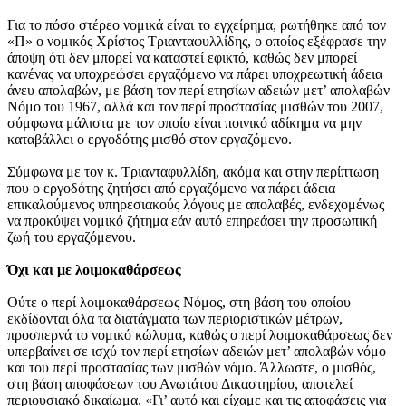
Για το πόσο στέρεο νομικά είναι το εγχείρημα, ρωτήθηκε από τον
«Π» ο νομικός Χρίστος Τριανταφυλλίδης, ο οποίος εξέφρασε την
άποψη ότι δεν μπορεί να καταστεί εφικτό, καθώς δεν μπορεί
κανένας να υποχρεώσει εργαζόμενο να πάρει υποχρεωτική άδεια
άνευ απολαβών, με βάση τον περί ετησίων αδειών μετ’ απολαβών
Νόμο του 1967, αλλά και τον περί προστασίας μισθών του 2007,
σύμφωνα μάλιστα με τον οποίο είναι ποινικό αδίκημα να μην
καταβάλλει ο εργοδότης μισθό στον εργαζόμενο.
Σύμφωνα με τον κ. Τριανταφυλλίδη, ακόμα και στην περίπτωση
που ο εργοδότης ζητήσει από εργαζόμενο να πάρει άδεια
επικαλούμενος υπηρεσιακούς λόγους με απολαβές, ενδεχομένως
να προκύψει νομικό ζήτημα εάν αυτό επηρεάσει την προσωπική
ζωή του εργαζόμενου.
Όχι και με λοιμοκαθάρσεως
Ούτε ο περί λοιμοκαθάρσεως Νόμος, στη βάση του οποίου
εκδίδονται όλα τα διατάγματα των περιοριστικών μέτρων,
προσπερνά το νομικό κώλυμα, καθώς ο περί λοιμοκαθάρσεως δεν
υπερβαίνει σε ισχύ τον περί ετησίων αδειών μετ’ απολαβών νόμο
και του περί προστασίας των μισθών νόμο. Άλλωστε, ο μισθός,
στη βάση αποφάσεων του Ανωτάτου Δικαστηρίου, αποτελεί
περιουσιακό δικαίωμα. «Γι’ αυτό και είχαμε και τις αποφάσεις για