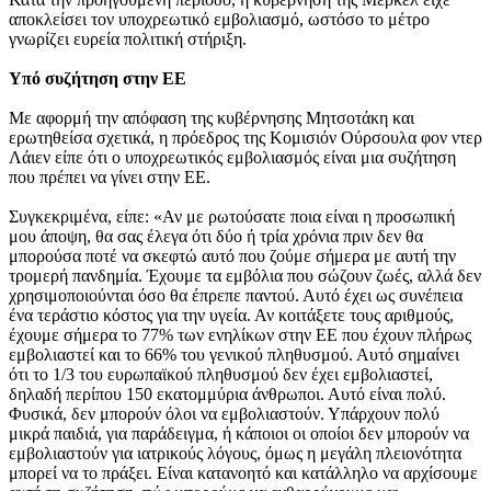
αποκλείσει τον υποχρεωτικό εμβολιασμό, ωστόσο το μέτρο
γνωρίζει ευρεία πολιτική στήριξη.
Υπό συζήτηση στην ΕΕ
Με αφορμή την απόφαση της κυβέρνησης Μητσοτάκη και
ερωτηθείσα σχετικά, η πρόεδρος της Κομισιόν Ούρσουλα φον ντερ
Λάιεν είπε ότι ο υποχρεωτικός εμβολιασμός είναι μια συζήτηση
που πρέπει να γίνει στην ΕΕ.
Συγκεκριμένα, είπε: «Αν με ρωτούσατε ποια είναι η προσωπική
μου άποψη, θα σας έλεγα ότι δύο ή τρία χρόνια πριν δεν θα
μπορούσα ποτέ να σκεφτώ αυτό που ζούμε σήμερα με αυτή την
τρομερή πανδημία. Έχουμε τα εμβόλια που σώζουν ζωές, αλλά δεν
χρησιμοποιούνται όσο θα έπρεπε παντού. Αυτό έχει ως συνέπεια
ένα τεράστιο κόστος για την υγεία. Αν κοιτάξετε τους αριθμούς,
έχουμε σήμερα το 77% των ενηλίκων στην ΕΕ που έχουν πλήρως
εμβολιαστεί και το 66% του γενικού πληθυσμού. Αυτό σημαίνει
ότι το 1/3 του ευρωπαϊκού πληθυσμού δεν έχει εμβολιαστεί,
δηλαδή περίπου 150 εκατομμύρια άνθρωποι. Αυτό είναι πολύ.
Φυσικά, δεν μπορούν όλοι να εμβολιαστούν. Υπάρχουν πολύ
μικρά παιδιά, για παράδειγμα, ή κάποιοι οι οποίοι δεν μπορούν να
εμβολιαστούν για ιατρικούς λόγους, όμως η μεγάλη πλειονότητα
μπορεί να το πράξει. Είναι κατανοητό και κατάλληλο να αρχίσουμε