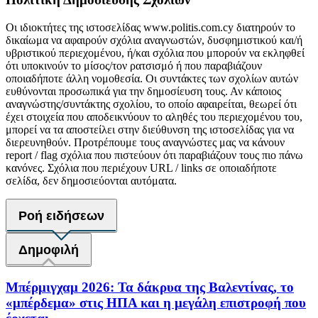
Οι ιδιοκτήτες της ιστοσελίδας www.politis.com.cy διατηρούν το
δικαίωμα να αφαιρούν σχόλια αναγνωστών, δυσφημιστικού και/ή
υβριστικού περιεχομένου, ή/και σχόλια που μπορούν να εκληφθεί
ότι υποκινούν το μίσος/τον ρατσισμό ή που παραβιάζουν
οποιαδήποτε άλλη νομοθεσία. Οι συντάκτες των σχολίων αυτών
ευθύνονται προσωπικά για την δημοσίευση τους. Αν κάποιος
αναγνώστης/συντάκτης σχολίου, το οποίο αφαιρείται, θεωρεί ότι
έχει στοιχεία που αποδεικνύουν το αληθές του περιεχομένου του,
μπορεί να τα αποστείλει στην διεύθυνση της ιστοσελίδας για να
διερευνηθούν. Προτρέπουμε τους αναγνώστες μας να κάνουν
report / flag σχόλια που πιστεύουν ότι παραβιάζουν τους πιο πάνω
κανόνες. Σχόλια που περιέχουν URL / links σε οποιαδήποτε
σελίδα, δεν δημοσιεύονται αυτόματα.
Ροή ειδήσεων
Δημοφιλή
Μπέρμιγχαμ 2026: Τα δάκρυα της Βαλεντίνας, το
«μπέρδεμα» στις ΗΠΑ και η μεγάλη επιστροφή που