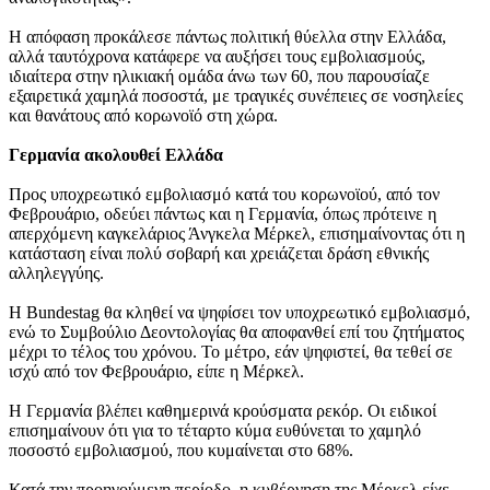
Η απόφαση προκάλεσε πάντως πολιτική θύελλα στην Ελλάδα,
αλλά ταυτόχρονα κατάφερε να αυξήσει τους εμβολιασμούς,
ιδιαίτερα στην ηλικιακή ομάδα άνω των 60, που παρουσίαζε
εξαιρετικά χαμηλά ποσοστά, με τραγικές συνέπειες σε νοσηλείες
και θανάτους από κορωνοϊό στη χώρα.
Γερμανία ακολουθεί Ελλάδα
Προς υποχρεωτικό εμβολιασμό κατά του κορωνοϊού, από τον
Φεβρουάριο, οδεύει πάντως και η Γερμανία, όπως πρότεινε η
απερχόμενη καγκελάριος Άνγκελα Μέρκελ, επισημαίνοντας ότι η
κατάσταση είναι πολύ σοβαρή και χρειάζεται δράση εθνικής
αλληλεγγύης.
Η Bundestag θα κληθεί να ψηφίσει τον υποχρεωτικό εμβολιασμό,
ενώ το Συμβούλιο Δεοντολογίας θα αποφανθεί επί του ζητήματος
μέχρι το τέλος του χρόνου. Το μέτρο, εάν ψηφιστεί, θα τεθεί σε
ισχύ από τον Φεβρουάριο, είπε η Μέρκελ.
Η Γερμανία βλέπει καθημερινά κρούσματα ρεκόρ. Οι ειδικοί
επισημαίνουν ότι για το τέταρτο κύμα ευθύνεται το χαμηλό
ποσοστό εμβολιασμού, που κυμαίνεται στο 68%.
Κατά την προηγούμενη περίοδο, η κυβέρνηση της Μέρκελ είχε