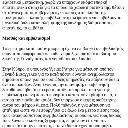
εξαιρετικά μεταδοτική, χωρίς να υπάρχουν ακόμα επαρκή
επιστημονικά στοιχεία για τα υπόλοιπα χαρακτηριστικά της, θέτουν
σε συναγερμό τις κυβερνήσεις, οι οποίες στο πλαίσιο της
προληπτικής πολιτικής επιβάλλουν ή σκέφτονται να επιβάλουν το
μοναδικό όπλο καταπολέμησης της πανδημίας διά μέσου της
επιστήμης, τα εμβόλια.
Μισθός και εμβολιασμοί
Το ερώτημα κατά πόσον μπορεί ή όχι να επιβληθεί ο εμβολιασμός,
απαντάται διαφορετικά σε κάθε χώρα ξεχωριστά, στη βάση του
δικού της Συντάγματος και νομοθετικού πλαισίου.
Στην Κύπρο, ο υπουργός Υγείας ζήτησε γνωμάτευση από τον
Γενικό Εισαγγελέα για το κατά πόσον δύναται ανεμβολίαστοι
δημόσιοι υπάλληλοι σε ουσιώδεις υπηρεσίες να παίρνουν άδεια
άνευ απολαβών. Αναμένοντας την απάντηση, η κυβέρνηση
ξεκαθάρισε ήδη ότι το ερώτημα τίθεται προληπτικά για την
περίπτωση εκείνη που τα πράγματα καταστούν κρίσιμα σε ό,τι
αφορά την πανδημία και ότι δεν υπάρχουν σκέψεις υιοθέτησης
αυτού του μέτρου άμεσα. Πολύ πιθανόν, η γνωμάτευση να
ζητήθηκε ώστε να λειτουργήσει ως άλλο ένα μέτρο πίεσης προς
τους αναποφάσιστους ανεμβολίαστους, οι οποίοι, για τους δικούς
τους λόγους ο καθένας ξεχωριστά, επιμένουν είτε να μην
εμπιστεύεται την επιστήμη, είτε να διακατέχονται από φόβο.