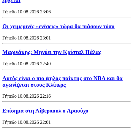
έρχεται
Γήπεδο
|
10.08.2026 23:06
Οι χειμερινές «ενέσεις» τώρα θα πιάσουν τόπο
Γήπεδο
|
10.08.2026 23:01
Μαρινάκης: Μηνύει την Κρίσταλ Πάλας
Γήπεδο
|
10.08.2026 22:40
Αυτός είναι ο πιο ψηλός παίκτης στο NBA και θα
αγωνίζεται στους Κλίπερς
Γήπεδο
|
10.08.2026 22:16
Επίσημα στη Λίβερπουλ ο Αραούχο
Γήπεδο
|
10.08.2026 22:01