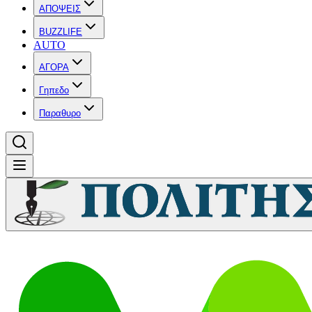
ΑΠΟΨΕΙΣ
BUZZLIFE
AUTO
ΑΓΟΡΑ
Γηπεδο
Παραθυρο