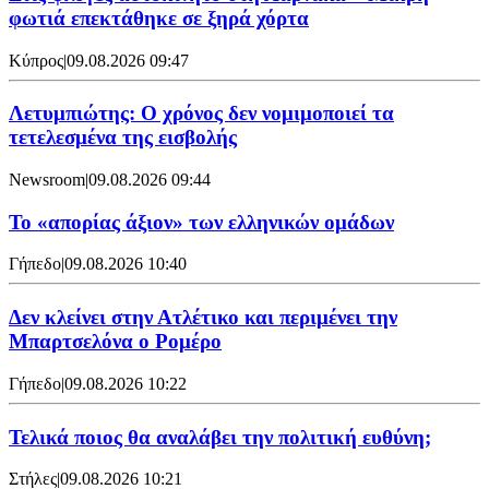
φωτιά επεκτάθηκε σε ξηρά χόρτα
Κύπρος
|
09.08.2026 09:47
Λετυμπιώτης: Ο χρόνος δεν νομιμοποιεί τα
τετελεσμένα της εισβολής
Newsroom
|
09.08.2026 09:44
Το «απορίας άξιον» των ελληνικών ομάδων
Γήπεδο
|
09.08.2026 10:40
Δεν κλείνει στην Ατλέτικο και περιμένει την
Μπαρτσελόνα ο Ρομέρο
Γήπεδο
|
09.08.2026 10:22
Τελικά ποιος θα αναλάβει την πολιτική ευθύνη;
Στήλες
|
09.08.2026 10:21