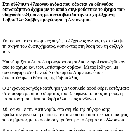
Στη σύλληψη 47χρονου άνδρα που φέρεται να οδηγούσε
διπλοκάμπινο όχημα με το οποίο συγκρούστηκε το όχημα που
οδηγούσε ο24χρονος με συνεπιβάτιδα την άτυχη 20χρονη
Γαβριέλλα Σάββα, προχώρησε η Αστυνομία.
Σύμφωνα με αστυνομικές πηγές, ο 47χρονος άνδρας εγκατέλειψε
τη σκηνή του δυστυχήματος, αφήνοντας στη θέση του τη σύζυγό
του.
Υπενθυμίζεται ότι από τη σύγκρουση οι δύο νεαροί εκτινάχθηκαν
από το όχημα και τραυματίστηκαν σοβαρά. Μεταφέρθηκαν με
ασθενοφόρα στο Γενικό Νοσοκομείο Λάρνακας όπου
διαπιστώθηκε ο θάνατος της Γαβριέλλας.
Ο 24χρονος οδηγός κρατήθηκε για νοσηλεία αφού φέρει κατάγματα
σε διάφορα μέρη του σώματος του. Σύμφωνα με τους ιατρούς, η
κατάσταση του είναι σοβαρή αλλά εκτός κινδύνου.
Σύμφωνα με την Αστυνομία, στο σημείο της σύγκρουσης
βρισκόταν γυναίκα η οποία φέρεται να παρουσιάστηκε ως η οδηγός
του οχήματος με το οποίο συγκρούστηκε το όχημα του 24χρονου.
Κατά τη διάρκεια των εξετάσεων, προέκυψε μαρτυρία που φέρει