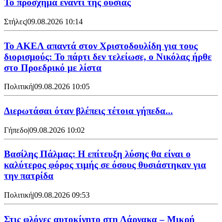
Το πρόσχημα έναντι της ουσίας
Στήλες
|
09.08.2026 10:14
Το ΑΚΕΛ απαντά στον Χριστοδουλίδη για τους
διορισμούς: Το πάρτι δεν τελείωσε, ο Νικόλας ήρθε
στο Προεδρικό με λίστα
Πολιτική
|
09.08.2026 10:05
Διερωτάσαι όταν βλέπεις τέτοια γήπεδα...
Γήπεδο
|
09.08.2026 10:02
Βασίλης Πάλμας: Η επίτευξη λύσης θα είναι ο
καλύτερος φόρος τιμής σε όσους θυσιάστηκαν για
την πατρίδα
Πολιτική
|
09.08.2026 09:53
Στις φλόγες αυτοκίνητο στη Λάρνακα – Μικρή