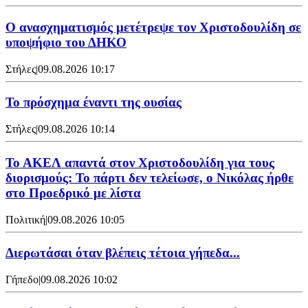
Ο ανασχηματισμός μετέτρεψε τον Χριστοδουλίδη σε
υποψήφιο του ΔΗΚΟ
Στήλες
|
09.08.2026 10:17
Το πρόσχημα έναντι της ουσίας
Στήλες
|
09.08.2026 10:14
Το ΑΚΕΛ απαντά στον Χριστοδουλίδη για τους
διορισμούς: Το πάρτι δεν τελείωσε, ο Νικόλας ήρθε
στο Προεδρικό με λίστα
Πολιτική
|
09.08.2026 10:05
Διερωτάσαι όταν βλέπεις τέτοια γήπεδα...
Γήπεδο
|
09.08.2026 10:02