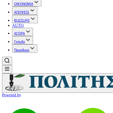
OIKONOMIA
ΑΠΟΨΕΙΣ
BUZZLIFE
AUTO
ΑΓΟΡΑ
Γηπεδο
Παραθυρο
Powered by