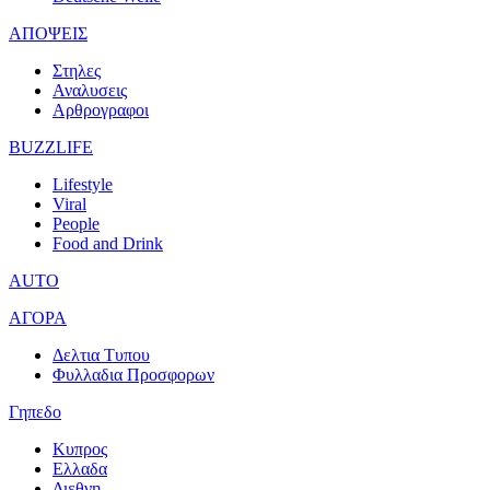
ΑΠΟΨΕΙΣ
Στηλες
Αναλυσεις
Αρθρογραφοι
BUZZLIFE
Lifestyle
Viral
People
Food and Drink
AUTO
ΑΓΟΡΑ
Δελτια Τυπου
Φυλλαδια Προσφορων
Γηπεδο
Κυπρος
Ελλαδα
Διεθνη