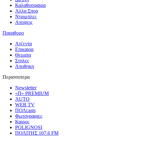
Καλαθοσφαιρα
Αλλα Σπορ
Ντριμπλες
Αποψεις
Παραθυρο
Ατζεντα
Επικαιρα
Θεματα
Στηλες
Αποθηκη
Περισσοτερα
Newsletter
«Π» PREMIUM
AUTO
WEB TV
ΠΟΛcasts
Φωτογραφιες
Καιρος
POLIGNOSI
ΠΟΛΙΤΗΣ 107.6 FM