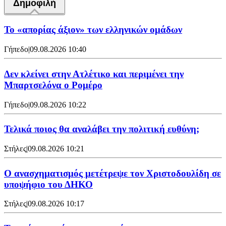
Δημοφιλή
Το «απορίας άξιον» των ελληνικών ομάδων
Γήπεδο
|
09.08.2026 10:40
Δεν κλείνει στην Ατλέτικο και περιμένει την
Μπαρτσελόνα ο Ρομέρο
Γήπεδο
|
09.08.2026 10:22
Τελικά ποιος θα αναλάβει την πολιτική ευθύνη;
Στήλες
|
09.08.2026 10:21
Ο ανασχηματισμός μετέτρεψε τον Χριστοδουλίδη σε
υποψήφιο του ΔΗΚΟ
Στήλες
|
09.08.2026 10:17