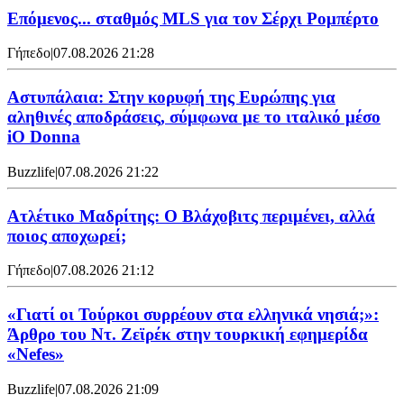
Επόμενος... σταθμός MLS για τον Σέρχι Ρομπέρτο
Γήπεδο
|
07.08.2026 21:28
Αστυπάλαια: Στην κορυφή της Ευρώπης για
αληθινές αποδράσεις, σύμφωνα με το ιταλικό μέσο
iO Donna
Buzzlife
|
07.08.2026 21:22
Ατλέτικο Μαδρίτης: Ο Βλάχοβιτς περιμένει, αλλά
ποιος αποχωρεί;
Γήπεδο
|
07.08.2026 21:12
«Γιατί οι Τούρκοι συρρέουν στα ελληνικά νησιά;»:
Άρθρο του Ντ. Ζεϊρέκ στην τουρκική εφημερίδα
«Nefes»
Buzzlife
|
07.08.2026 21:09