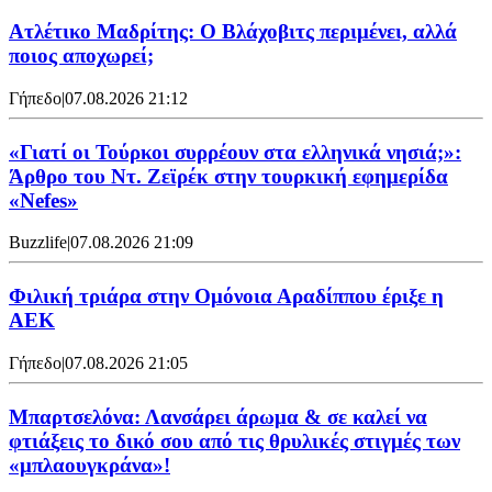
Ατλέτικο Μαδρίτης: Ο Βλάχοβιτς περιμένει, αλλά
ποιος αποχωρεί;
Γήπεδο
|
07.08.2026 21:12
«Γιατί οι Τούρκοι συρρέουν στα ελληνικά νησιά;»:
Άρθρο του Ντ. Ζεϊρέκ στην τουρκική εφημερίδα
«Nefes»
Buzzlife
|
07.08.2026 21:09
Φιλική τριάρα στην Ομόνοια Αραδίππου έριξε η
ΑΕΚ
Γήπεδο
|
07.08.2026 21:05
Μπαρτσελόνα: Λανσάρει άρωμα & σε καλεί να
φτιάξεις το δικό σου από τις θρυλικές στιγμές των
«μπλαουγκράνα»!