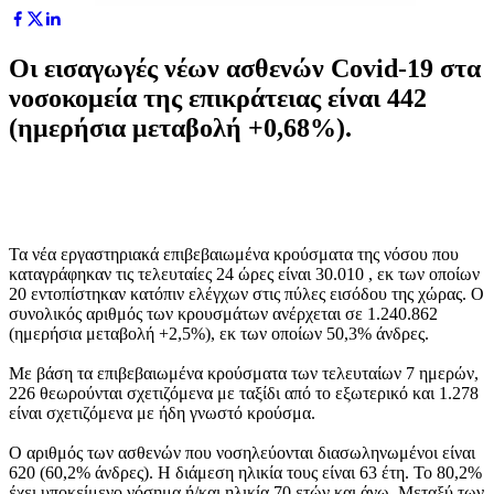
Οι εισαγωγές νέων ασθενών Covid-19 στα
νοσοκομεία της επικράτειας είναι 442
(ημερήσια μεταβολή +0,68%).
Τα νέα εργαστηριακά επιβεβαιωμένα κρούσματα της νόσου που
καταγράφηκαν τις τελευταίες 24 ώρες είναι 30.010 , εκ των οποίων
20 εντοπίστηκαν κατόπιν ελέγχων στις πύλες εισόδου της χώρας. Ο
συνολικός αριθμός των κρουσμάτων ανέρχεται σε 1.240.862
(ημερήσια μεταβολή +2,5%), εκ των οποίων 50,3% άνδρες.
Με βάση τα επιβεβαιωμένα κρούσματα των τελευταίων 7 ημερών,
226 θεωρούνται σχετιζόμενα με ταξίδι από το εξωτερικό και 1.278
είναι σχετιζόμενα με ήδη γνωστό κρούσμα.
Ο αριθμός των ασθενών που νοσηλεύονται διασωληνωμένοι είναι
620 (60,2% άνδρες). Η διάμεση ηλικία τους είναι 63 έτη. To 80,2%
έχει υποκείμενο νόσημα ή/και ηλικία 70 ετών και άνω. Μεταξύ των