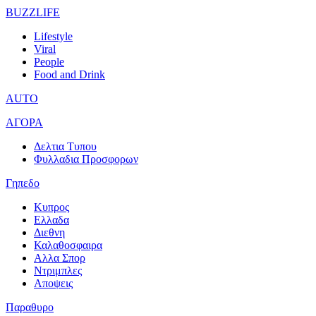
BUZZLIFE
Lifestyle
Viral
People
Food and Drink
AUTO
ΑΓΟΡΑ
Δελτια Τυπου
Φυλλαδια Προσφορων
Γηπεδο
Κυπρος
Ελλαδα
Διεθνη
Καλαθοσφαιρα
Αλλα Σπορ
Ντριμπλες
Αποψεις
Παραθυρο