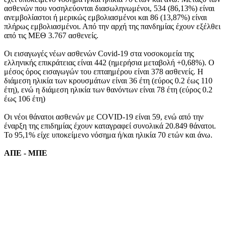
ασθενών που νοσηλεύονται διασωληνωμένοι, 534 (86,13%) είναι
ανεμβολίαστοι ή μερικώς εμβολιασμένοι και 86 (13,87%) είναι
πλήρως εμβολιασμένοι. Από την αρχή της πανδημίας έχουν εξέλθει
από τις ΜΕΘ 3.767 ασθενείς.
Οι εισαγωγές νέων ασθενών Covid-19 στα νοσοκομεία της
ελληνικής επικράτειας είναι 442 (ημερήσια μεταβολή +0,68%). Ο
μέσος όρος εισαγωγών του επταημέρου είναι 378 ασθενείς. Η
διάμεση ηλικία των κρουσμάτων είναι 36 έτη (εύρος 0.2 έως 110
έτη), ενώ η διάμεση ηλικία των θανόντων είναι 78 έτη (εύρος 0.2
έως 106 έτη)
Οι νέοι θάνατοι ασθενών με COVID-19 είναι 59, ενώ από την
έναρξη της επιδημίας έχουν καταγραφεί συνολικά 20.849 θάνατοι.
Το 95,1% είχε υποκείμενο νόσημα ή/και ηλικία 70 ετών και άνω.
AΠΕ - ΜΠΕ