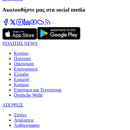
Ακολουθήστε μας στα social media
ΠΟΛΙΤΗΣ NEWS
Κυπρος
Πολιτικη
Οικονομια
Επιχειρησεις
Ελλαδα
Ευρωπη
Κοσμος
Επιστημη και Τεχνολογια
Deutsche Welle
ΑΠΟΨΕΙΣ
Στηλες
Αναλυσεις
Αρθρογραφοι