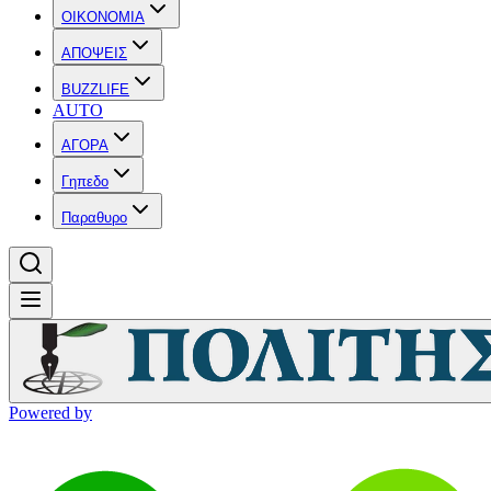
OIKONOMIA
ΑΠΟΨΕΙΣ
BUZZLIFE
AUTO
ΑΓΟΡΑ
Γηπεδο
Παραθυρο
Powered by