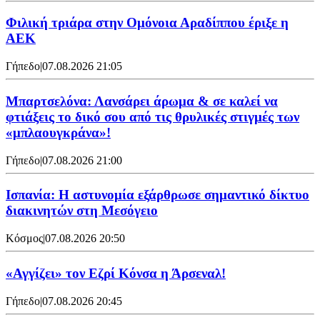
Φιλική τριάρα στην Ομόνοια Αραδίππου έριξε η
ΑΕΚ
Γήπεδο
|
07.08.2026 21:05
Μπαρτσελόνα: Λανσάρει άρωμα & σε καλεί να
φτιάξεις το δικό σου από τις θρυλικές στιγμές των
«μπλαουγκράνα»!
Γήπεδο
|
07.08.2026 21:00
Ισπανία: Η αστυνομία εξάρθρωσε σημαντικό δίκτυο
διακινητών στη Μεσόγειο
Κόσμος
|
07.08.2026 20:50
«Αγγίζει» τον Εζρί Κόνσα η Άρσεναλ!
Γήπεδο
|
07.08.2026 20:45