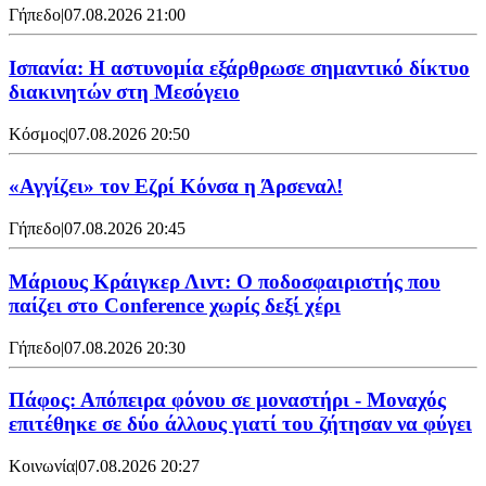
Γήπεδο
|
07.08.2026 21:00
Ισπανία: Η αστυνομία εξάρθρωσε σημαντικό δίκτυο
διακινητών στη Μεσόγειο
Κόσμος
|
07.08.2026 20:50
«Αγγίζει» τον Εζρί Κόνσα η Άρσεναλ!
Γήπεδο
|
07.08.2026 20:45
Μάριους Κράιγκερ Λιντ: Ο ποδοσφαιριστής που
παίζει στο Conference χωρίς δεξί χέρι
Γήπεδο
|
07.08.2026 20:30
Πάφος: Απόπειρα φόνου σε μοναστήρι - Μοναχός
επιτέθηκε σε δύο άλλους γιατί του ζήτησαν να φύγει
Κοινωνία
|
07.08.2026 20:27