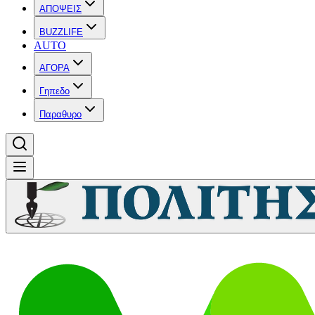
ΑΠΟΨΕΙΣ
BUZZLIFE
AUTO
ΑΓΟΡΑ
Γηπεδο
Παραθυρο