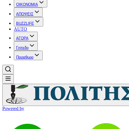
OIKONOMIA
ΑΠΟΨΕΙΣ
BUZZLIFE
AUTO
ΑΓΟΡΑ
Γηπεδο
Παραθυρο
Powered by