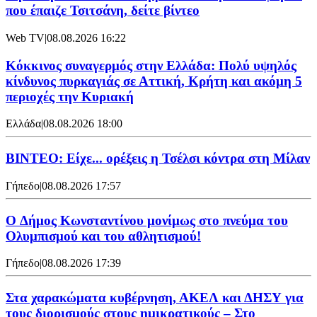
που έπαιζε Τσιτσάνη, δείτε βίντεο
Web TV
|
08.08.2026 16:22
Κόκκινος συναγερμός στην Ελλάδα: Πολύ υψηλός
κίνδυνος πυρκαγιάς σε Αττική, Κρήτη και ακόμη 5
περιοχές την Κυριακή
Ελλάδα
|
08.08.2026 18:00
BINTEO: Είχε... ορέξεις η Τσέλσι κόντρα στη Μίλαν
Γήπεδο
|
08.08.2026 17:57
O Δήμος Κωνσταντίνου μονίμως στο πνεύμα του
Ολυμπισμού και του αθλητισμού!
Γήπεδο
|
08.08.2026 17:39
Στα χαρακώματα κυβέρνηση, ΑΚΕΛ και ΔΗΣΥ για
τους διορισμούς στους ημικρατικούς – Στο