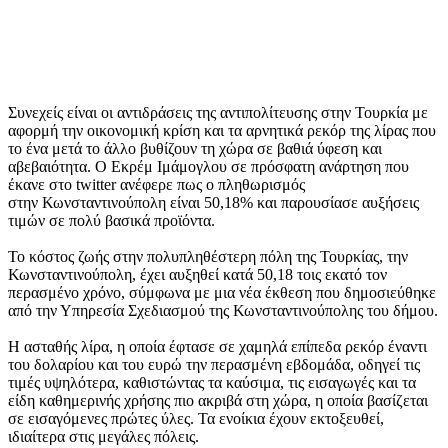
Συνεχείς είναι οι αντιδράσεις της αντιπολίτευσης στην Τουρκία με
αφορμή την οικονομική κρίση και τα αρνητικά ρεκόρ της λίρας που
το ένα μετά το άλλο βυθίζουν τη χώρα σε βαθιά ύφεση και
αβεβαιότητα. Ο Εκρέμ Ιμάμογλου σε πρόσφατη ανάρτηση που
έκανε στο twitter ανέφερε πως ο πληθωρισμός
στην Κωνσταντινούπολη είναι 50,18% και παρουσίασε αυξήσεις
τιμών σε πολύ βασικά προϊόντα.
Το κόστος ζωής στην πολυπληθέστερη πόλη της Τουρκίας, την
Κωνσταντινούπολη, έχει αυξηθεί κατά 50,18 τοις εκατό τον
περασμένο χρόνο, σύμφωνα με μια νέα έκθεση που δημοσιεύθηκε
από την Υπηρεσία Σχεδιασμού της Κωνσταντινούπολης του δήμου.
Η ασταθής λίρα, η οποία έφτασε σε χαμηλά επίπεδα ρεκόρ έναντι
του δολαρίου και του ευρώ την περασμένη εβδομάδα, οδηγεί τις
τιμές υψηλότερα, καθιστώντας τα καύσιμα, τις εισαγωγές και τα
είδη καθημερινής χρήσης πιο ακριβά στη χώρα, η οποία βασίζεται
σε εισαγόμενες πρώτες ύλες. Τα ενοίκια έχουν εκτοξευθεί,
ιδιαίτερα στις μεγάλες πόλεις.