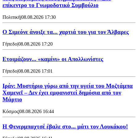
επίκεντρο το Γνωμοδοτικό Συμβούλιο
Πολιτική
|
08.08.2026 17:30
Ο Σιμεόνε άνοιξε τα... χαρτιά του για τον Άλβαρες
Γήπεδο
|
08.08.2026 17:20
Ετοιμάζουν... «καμίνι» οι Απολλωνίστες
Γήπεδο
|
08.08.2026 17:01
Ιράν: Μυστήριο γύρω από την υγεία του Μοζτάμπα
Χαμενεΐ – Δεν έχει εμφανιστεί δημόσια από τον
Μάρτιο
Κόσμος
|
08.08.2026 16:44
Η Φενερμπαχτσέ έβαλε στο... μάτι τον Λουκάκου!