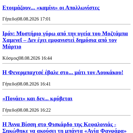
Ετοιμάζουν... «καμίνι» οι Απολλωνίστες
Γήπεδο
|
08.08.2026 17:01
Ιράν: Μυστήριο γύρω από την υγεία του Μοζτάμπα
Χαμενεΐ – Δεν έχει εμφανιστεί δημόσια από τον
Μάρτιο
Κόσμος
|
08.08.2026 16:44
Η Φενερμπαχτσέ έβαλε στο... μάτι τον Λουκάκου!
Γήπεδο
|
08.08.2026 16:41
«Πονάει» και δεν... κρύβεται
Γήπεδο
|
08.08.2026 16:22
Η Άννα Βίσση στο Φισκάρδο της Κεφαλονιάς -
Σηκώθηκε να ακούσει τη μπάντα «Αγία Φανφάρα»