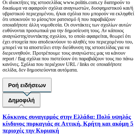
Οι ιδιοκτήτες της ιστοσελίδας www.politis.com.cy διατηρούν το
δικαίωμα να αφαιρούν σχόλια αναγνωστών, δυσφημιστικού και/ή
υβριστικού περιεχομένου, ή/και σχόλια που μπορούν να εκληφθεί
ότι υποκινούν το μίσος/τον ρατσισμό ή που παραβιάζουν
οποιαδήποτε άλλη νομοθεσία. Οι συντάκτες των σχολίων αυτών
ευθύνονται προσωπικά για την δημοσίευση τους. Αν κάποιος
αναγνώστης/συντάκτης σχολίου, το οποίο αφαιρείται, θεωρεί ότι
έχει στοιχεία που αποδεικνύουν το αληθές του περιεχομένου του,
μπορεί να τα αποστείλει στην διεύθυνση της ιστοσελίδας για να
διερευνηθούν. Προτρέπουμε τους αναγνώστες μας να κάνουν
report / flag σχόλια που πιστεύουν ότι παραβιάζουν τους πιο πάνω
κανόνες. Σχόλια που περιέχουν URL / links σε οποιαδήποτε
σελίδα, δεν δημοσιεύονται αυτόματα.
Ροή ειδήσεων
Δημοφιλή
Κόκκινος συναγερμός στην Ελλάδα: Πολύ υψηλός
κίνδυνος πυρκαγιάς σε Αττική, Κρήτη και ακόμη 5
περιοχές την Κυριακή