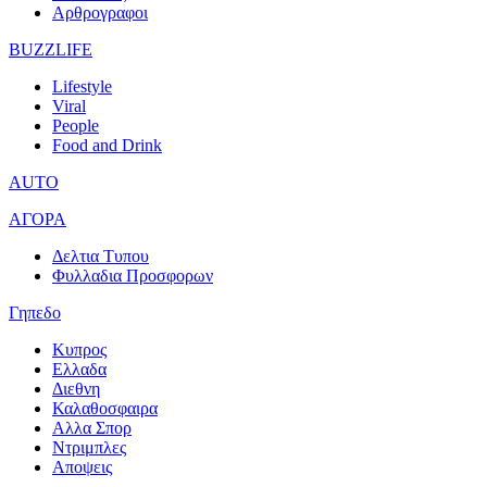
Αρθρογραφοι
BUZZLIFE
Lifestyle
Viral
People
Food and Drink
AUTO
ΑΓΟΡΑ
Δελτια Τυπου
Φυλλαδια Προσφορων
Γηπεδο
Κυπρος
Ελλαδα
Διεθνη
Καλαθοσφαιρα
Αλλα Σπορ
Ντριμπλες
Αποψεις