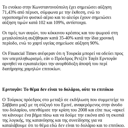
Το ενοίκιο στην Κωνσταντινούπολη έχει σημειώσει αύξηση
71,43% από πέρυσι, σύμφωνα με την έκθεση, ενώ το
υγροποιημένο φυσικό αέριο και το αλεύρι έχουν σημειώσει
αύξηση τιμών κατά 102 και 109%, αντίστοιχα.
Οι τιμές των αυγών, του κόκκινου κρέατος και του ψωμιού στη
μεγαλούπολη αυξήθηκαν κατά 35-40% κατά την ίδια χρονική
περίοδο, ενώ το χαρτί υγείας σημείωσε αύξηση 90%.
Οι Financial Times ανέφεραν ότι η Τουρκία μπορεί να οδεύει προς
τον υπερπληθωρισμό, εάν ο Πρόεδρος Ρετζέπ Ταγίπ Ερντογάν
αρνηθεί να εγκαταλείψει την ανορθόδοξη άποψή του περί
διατήρησης χαμηλών επιτοκίων.
Ερντογάν: Το θέμα δεν είναι το δολάριο, ούτε το επιτόκιο
Ο Τούρκος πρόεδρος στο μεταξύ σε εκδήλωση που συμμετείχε το
Σάββατο μαζί με τη σύζυγό του Εμινέ, αναφερόμενος στην άνοδο
του δολαρίου, υπενθύμισε την κρίση του 2008 και είπε πως «αρκεί
να κάνουμε ένα βήμα πίσω και να δούμε την εικόνα από τη σκοπιά
της λογικής, της κατανόησης και της συνείδησης για να
καταλάβουμε ότι το θέμα εδώ δεν είναι το δολάριο και το επιτόκιο.