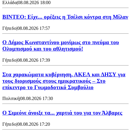
Ελλάδα
|
08.08.2026 18:00
BINTEO: Είχε... ορέξεις η Τσέλσι κόντρα στη Μίλαν
Γήπεδο
|
08.08.2026 17:57
O Δήμος Κωνσταντίνου μονίμως στο πνεύμα του
Ολυμπισμού και του αθλητισμού!
Γήπεδο
|
08.08.2026 17:39
Στα χαρακώματα κυβέρνηση, ΑΚΕΛ και ΔΗΣΥ για
τους διορισμούς στους ημικρατικούς – Στο
επίκεντρο το Γνωμοδοτικό Συμβούλιο
Πολιτική
|
08.08.2026 17:30
Ο Σιμεόνε άνοιξε τα... χαρτιά του για τον Άλβαρες
Γήπεδο
|
08.08.2026 17:20