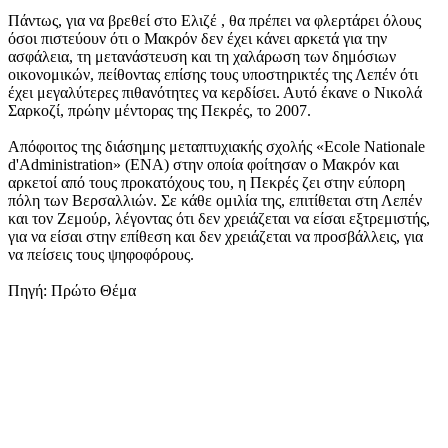
Πάντως, για να βρεθεί στο Ελιζέ , θα πρέπει να φλερτάρει όλους
όσοι πιστεύουν ότι ο Μακρόν δεν έχει κάνει αρκετά για την
ασφάλεια, τη μετανάστευση και τη χαλάρωση των δημόσιων
οικονομικών, πείθοντας επίσης τους υποστηρικτές της Λεπέν ότι
έχει μεγαλύτερες πιθανότητες να κερδίσει. Αυτό έκανε ο Νικολά
Σαρκοζί, πρώην μέντορας της Πεκρές, το 2007.
Απόφοιτος της διάσημης μεταπτυχιακής σχολής «Ecole Nationale
d'Administration» (ΕΝΑ) στην οποία φοίτησαν ο Μακρόν και
αρκετοί από τους προκατόχους του, η Πεκρές ζει στην εύπορη
πόλη των Βερσαλλιών. Σε κάθε ομιλία της, επιτίθεται στη Λεπέν
και τον Ζεμούρ, λέγοντας ότι δεν χρειάζεται να είσαι εξτρεμιστής,
για να είσαι στην επίθεση και δεν χρειάζεται να προσβάλλεις, για
να πείσεις τους ψηφοφόρους.
Πηγή: Πρώτο Θέμα