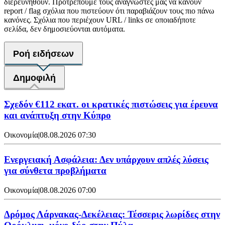
διερευνηθούν. Προτρέπουμε τους αναγνώστες μας να κάνουν
report / flag σχόλια που πιστεύουν ότι παραβιάζουν τους πιο πάνω
κανόνες. Σχόλια που περιέχουν URL / links σε οποιαδήποτε
σελίδα, δεν δημοσιεύονται αυτόματα.
Ροή ειδήσεων
Δημοφιλή
Σχεδόν €112 εκατ. οι κρατικές πιστώσεις για έρευνα
και ανάπτυξη στην Κύπρο
Οικονομία
|
08.08.2026 07:30
Ενεργειακή Ασφάλεια: Δεν υπάρχουν απλές λύσεις
για σύνθετα προβλήματα
Οικονομία
|
08.08.2026 07:00
Δρόμος Λάρνακας-Δεκέλειας: Τέσσερις λωρίδες στην