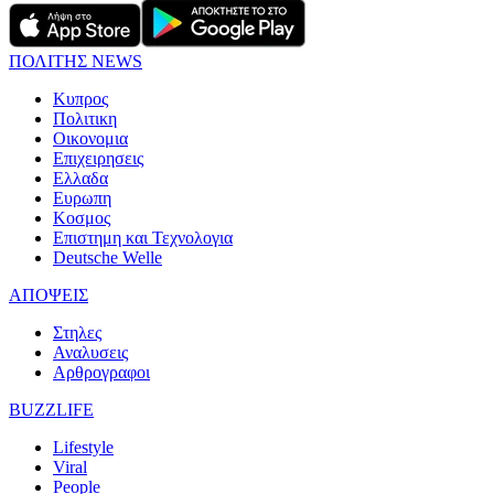
ΠΟΛΙΤΗΣ NEWS
Κυπρος
Πολιτικη
Οικονομια
Επιχειρησεις
Ελλαδα
Ευρωπη
Κοσμος
Επιστημη και Τεχνολογια
Deutsche Welle
ΑΠΟΨΕΙΣ
Στηλες
Αναλυσεις
Αρθρογραφοι
BUZZLIFE
Lifestyle
Viral
People