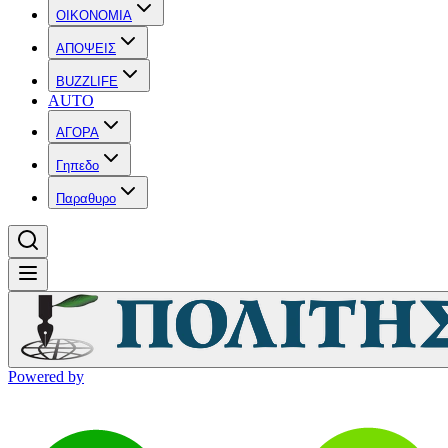
OIKONOMIA
ΑΠΟΨΕΙΣ
BUZZLIFE
AUTO
ΑΓΟΡΑ
Γηπεδο
Παραθυρο
Powered by