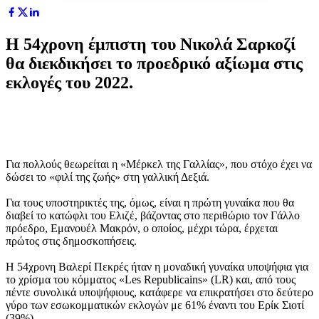
Η 54χρονη έμπιστη του Νικολά Σαρκοζί
θα διεκδικήσει τo προεδρικό αξίωμα στις
εκλογές του 2022.
Για πολλούς θεωρείται η «Μέρκελ της Γαλλίας», που στόχο έχει να
δώσει το «φιλί της ζωής» στη γαλλική Δεξιά.
Για τους υποστηρικτές της, όμως, είναι η πρώτη γυναίκα που θα
διαβεί το κατώφλι του Ελιζέ, βάζοντας στο περιθώριο τον Γάλλο
πρόεδρο, Εμανουέλ Μακρόν, ο οποίος, μέχρι τώρα, έρχεται
πρώτος στις δημοσκοπήσεις.
Η 54χρονη Βαλερί Πεκρές ήταν η μοναδική γυναίκα υποψήφια για
το χρίσμα του κόμματος «Les Republicains» (LR) και, από τους
πέντε συνολικά υποψήφιους, κατάφερε να επικρατήσει στο δεύτερο
γύρο των εσωκομματικών εκλογών με 61% έναντι του Ερίκ Σιοτί
(39%).