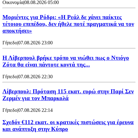
Οικονομία
|
08.08.2026 05:00
Μοριέντες για Ρόδρι: «Η Ρεάλ δε χάνει παίκτες
τέτοιου επιπέδου, δεν ήθελε ποτέ πραγματικά να τον
αποκτήσει»
Γήπεδο
|
07.08.2026 23:00
Η Λίβερπουλ βρήκε τρόπο να νιώθει πως ο Ντιόγο
Ζότα θα είναι πάντοτε κοντά της...
Γήπεδο
|
07.08.2026 22:30
Λίβερπουλ: Πρόταση 115 εκατ. ευρώ στην Παρί Σεν
Ζερμέν για τον Μπαρκολά
Γήπεδο
|
07.08.2026 22:14
Σχεδόν €112 εκατ. οι κρατικές πιστώσεις για έρευνα
και ανάπτυξη στην Κύπρο