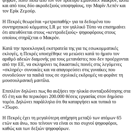
ψήφων, πολύ πίσω από τον νυν πρόεδρο Εμανουέλ Μακρόν, αλλά
και από τους δύο ακροδεξιούς υποψηφίους, την Μαρίν Λεπέν και
τον Ερίκ Ζεμούρ.
Η Πεκρές θεωρείται «μετριοπαθής» για τα δεδομένα του
συντηρητικού κόμματος LR με τον γαλλικό Τύπο να επισημαίνει
ότι απευθύνεται στους «κεντροδεξιούς» ψηφοφόρους στους
οποίους στηρίζεται ο Μακρόν.
Κατά την προεκλογική εκστρατεία της για τις εσωκομματικές
εκλογές, η Πεκρές υποσχέθηκε να μειώσει κατά το ήμισυ τον
αριθμό αδειών διαμονής για τους μετανάστες που δεν προέρχονται
από την ΕΕ, να σκληρύνει τις δικαστικές ποινές στις λεγόμενες
«σκληρές» συνοικίες και να απαγορεύσει στις γυναίκες που
συνοδεύουν τα παιδιά τους σε σχολικές εκδρομές να φοράνε τη
μουσουλμανική μαντίλα.
Επιπλέον δηλώνει πως θα αυξήσει την ηλικία συνταξιοδότησης στα
65 έτη και θα περικόψει 200.000 θέσεις εργασίας στον δημόσιο
τομέα. Δηλώνει παράλληλα ότι θα καταργήσει και τυπικά το
«35ωρο.
Η Πεκρές έχει τη μεγαλύτερη απήχηση μεταξύ των ατόμων 65
ετών και άνω, που τείνουν να είναι οι πιο συχνοί ψηφοφόροι,
καθώς και των δεξιών ψηφοφόρων.