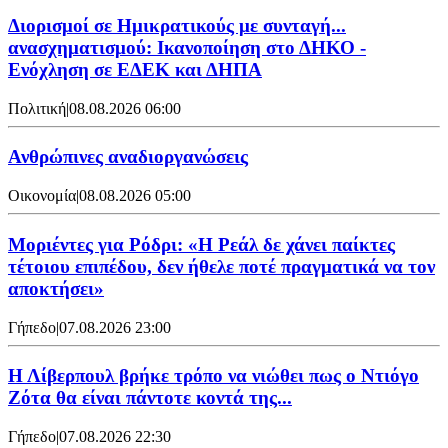
Διορισμοί σε Ημικρατικούς με συνταγή...
ανασχηματισμού: Ικανοποίηση στο ΔΗΚΟ -
Ενόχληση σε ΕΔΕΚ και ΔΗΠΑ
Πολιτική
|
08.08.2026 06:00
Ανθρώπινες αναδιοργανώσεις
Οικονομία
|
08.08.2026 05:00
Μοριέντες για Ρόδρι: «Η Ρεάλ δε χάνει παίκτες
τέτοιου επιπέδου, δεν ήθελε ποτέ πραγματικά να τον
αποκτήσει»
Γήπεδο
|
07.08.2026 23:00
Η Λίβερπουλ βρήκε τρόπο να νιώθει πως ο Ντιόγο
Ζότα θα είναι πάντοτε κοντά της...
Γήπεδο
|
07.08.2026 22:30