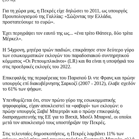
Για τη χώρα μας, η Πεκρές είχε δηλώσει το 2011, ως υπουργός
Προυπολογισμού της Γαλλίας: «Σώζοντας την Ελλάδα,
προστατεύουμε το ευρώ».
Έχει περιγράψει τον εαυτό της ως... «ένα τρίτο Θάτσερ, δύο τρίτα
Μέρκελ».
Η 54χρονη, μητέρα τριών παιδιών, επικράτησε στον δεύτερο γύρο
των εσωκομματικών εκλογών του παραδοσιακού συντηρητικού
κόμματος «Οι Ρεπουμπλικάνοι» (LR) και θα είναι η υποψήφιά του
στις προεδρικές εκλογές του 2022.
Επικεφαλής της περιφέρειας του Παρισιού Ιλ ντε Φρανς και πρώην
υπουργός επί διακυβέρνησης Σαρκοζί (2007 - 2012), έλαβε σχεδόν
το 61% των ψήφων.
Υπενθυμίζεται ότι, στον πρώτο γύρο της εσωκομματικής
ψηφοφορίας, είχαν αποκλειστεί τα «φαβορί» των εκλογών: ο
πρώην υπουργός Ξαβιέ Μπερτράν και ο πρώην επικεφαλής
διαπραγματευτής της ΕΕ για το Brexit, Μισέλ Μπαρνιέ, οι οποίοι
μετά τον αποκλεισμό τους υποστήριξαν την Πεκρές.
Στις τελευταίες δημοσκοπήσεις, η Πεκρές λαμβάνει 11% των