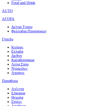
Food and Drink
AUTO
ΑΓΟΡΑ
Δελτια Τυπου
Φυλλαδια Προσφορων
Γηπεδο
Κυπρος
Ελλαδα
Διεθνη
Καλαθοσφαιρα
Αλλα Σπορ
Ντριμπλες
Αποψεις
Παραθυρο
Ατζεντα
Επικαιρα
Θεματα
Στηλες
Αποθηκη