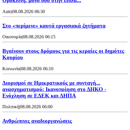
Ορόκλινη, μόνο δύο στην Πύλα...
Auto
|
08.08.2026 06:30
Στο «περίμενε» καυτά εργασιακά ζητήματα
Οικονομία
|
08.08.2026 06:15
Βγαίνουν στους δρόμους για τις κεραίες οι δημότες
Κουρίου
Κοινωνία
|
08.08.2026 06:10
Διορισμοί σε Ημικρατικούς με συνταγή...
ανασχηματισμού: Ικανοποίηση στο ΔΗΚΟ -
Ενόχληση σε ΕΔΕΚ και ΔΗΠΑ
Πολιτική
|
08.08.2026 06:00
Ανθρώπινες αναδιοργανώσεις